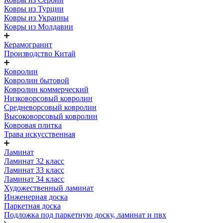
Ковры из Турции
Ковры из Украины
Ковры из Молдавии
Керамогранит
Производство Китай
Ковролин
Ковролин бытовой
Ковролин коммерческий
Низковорсовый ковролин
Средневорсовый ковролин
Высоковорсовый ковролин
Ковровая плитка
Трава искусственная
Ламинат
Ламинат 32 класс
Ламинат 33 класс
Ламинат 34 класс
Художественный ламинат
Инженерная доска
Паркетная доска
Подложка под паркетную доску, ламинат и пвх