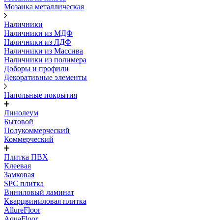
Мозаика металлическая
Наличники
Наличники из МДФ
Наличники из ЛДФ
Наличники из Массива
Наличники из полимера
Доборы и профили
Декоративные элементы
Напольные покрытия
Линолеум
Бытовой
Полукоммерческий
Коммерческий
Плитка ПВХ
Клеевая
Замковая
SPC плитка
Виниловый ламинат
Кварцвиниловая плитка
AllureFloor
AquaFloor