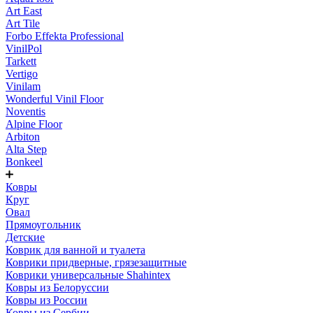
Art East
Art Tile
Forbo Effekta Professional
VinilPol
Tarkett
Vertigo
Vinilam
Wonderful Vinil Floor
Noventis
Alpine Floor
Arbiton
Alta Step
Bonkeel
Ковры
Круг
Овал
Прямоугольник
Детские
Коврик для ванной и туалета
Коврики придверные, грязезащитные
Коврики универсальные Shahintex
Ковры из Белоруссии
Ковры из России
Ковры из Сербии