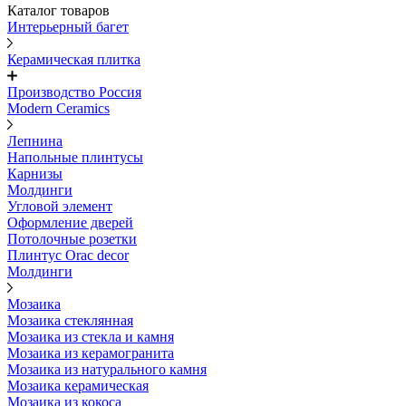
Каталог товаров
Интерьерный багет
Керамическая плитка
Производство Россия
Modern Ceramics
Лепнина
Напольные плинтусы
Карнизы
Молдинги
Угловой элемент
Оформление дверей
Потолочные розетки
Плинтус Orac decor
Молдинги
Мозаика
Мозаика стеклянная
Мозаика из стекла и камня
Мозаика из керамогранита
Мозаика из натурального камня
Мозаика керамическая
Мозаика из кокоса