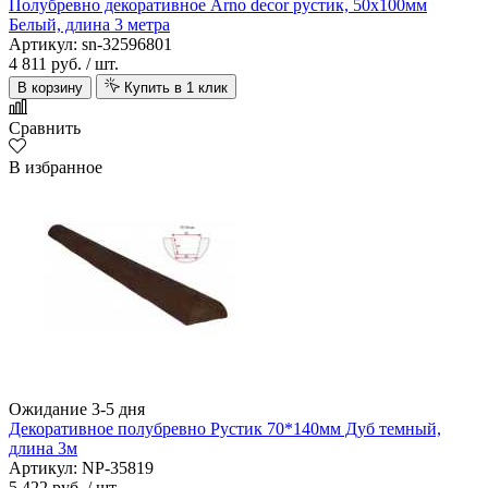
Полубревно декоративное Arno decor рустик, 50х100мм
Белый, длина 3 метра
Артикул: sn-32596801
4 811 руб.
/ шт.
В корзину
Купить в 1 клик
Сравнить
В избранное
Ожидание 3-5 дня
Декоративное полубревно Рустик 70*140мм Дуб темный,
длина 3м
Артикул: NP-35819
5 422 руб.
/ шт.