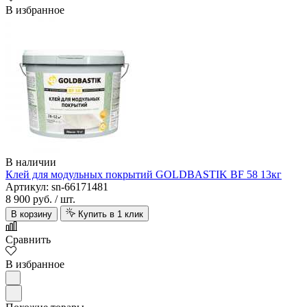
В избранное
В наличии
Клей для модульных покрытий GOLDBASTIK BF 58 13кг
Артикул: sn-66171481
8 900 руб.
/ шт.
В корзину
Купить в 1 клик
Сравнить
В избранное