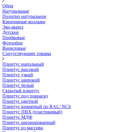
Обои
Натуральные
Полотно натуральное
Креативные коллажи
Эко-акрил
Детские
Пробковые
Фотообои
Виниловые
Сопутствующие товары
Плинтус напольный
Плинтус высокий
Плинтус узкий
Плинтус широкий
Плинтус белый
Скрытый плинтус
Плинтус под покраску
Плинтус цветной
Плинтус крашеный по RAL/ NCS
Плинтус ПВХ (пластиковый)
Плинтус МДФ
Плинтус шпонированный
Плинтус из массива