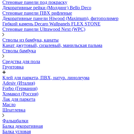
Стеновые панели под покраску
Декоративные рейки (Молдинг) Bello Deco
Стеновые панели ПВХ рифленыe
Декоративные панели Hiwood (Maximum), фитополимер
Гибкий камень Decaro Wallpanels FLEX STONE
Стеновые панели Ultrawood Next (WPC)
Стволы из бамбука, канаты
Канат джутовый, сизалевый, манильская пальма
Стволы бамбука
Средства для пола
Грунтовка
Клей для паркета, ПВХ, натур. линолеума
Adesiv (Италия)
Forbo (Германия)
Хомакол (Россия)
Лак для паркета
Масло
Шпатлевка
Фальшбалки
Балка декоративная
Балка угловая