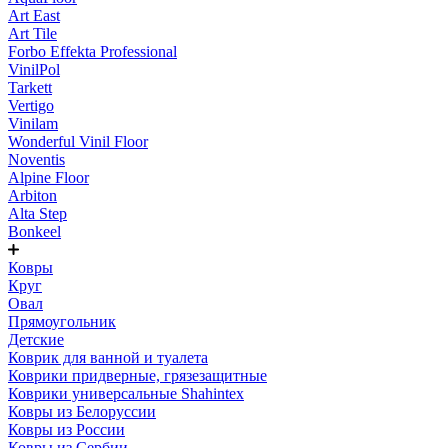
Art East
Art Tile
Forbo Effekta Professional
VinilPol
Tarkett
Vertigo
Vinilam
Wonderful Vinil Floor
Noventis
Alpine Floor
Arbiton
Alta Step
Bonkeel
Ковры
Круг
Овал
Прямоугольник
Детские
Коврик для ванной и туалета
Коврики придверные, грязезащитные
Коврики универсальные Shahintex
Ковры из Белоруссии
Ковры из России
Ковры из Сербии