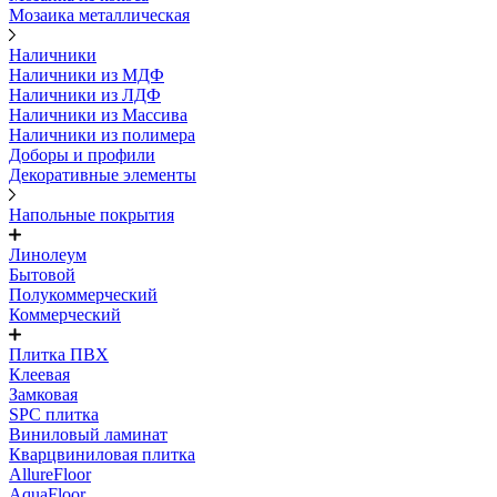
Мозаика металлическая
Наличники
Наличники из МДФ
Наличники из ЛДФ
Наличники из Массива
Наличники из полимера
Доборы и профили
Декоративные элементы
Напольные покрытия
Линолеум
Бытовой
Полукоммерческий
Коммерческий
Плитка ПВХ
Клеевая
Замковая
SPC плитка
Виниловый ламинат
Кварцвиниловая плитка
AllureFloor
AquaFloor