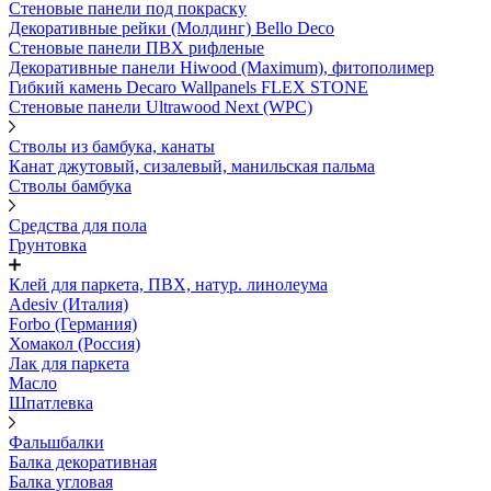
Стеновые панели под покраску
Декоративные рейки (Молдинг) Bello Deco
Стеновые панели ПВХ рифленыe
Декоративные панели Hiwood (Maximum), фитополимер
Гибкий камень Decaro Wallpanels FLEX STONE
Стеновые панели Ultrawood Next (WPC)
Стволы из бамбука, канаты
Канат джутовый, сизалевый, манильская пальма
Стволы бамбука
Средства для пола
Грунтовка
Клей для паркета, ПВХ, натур. линолеума
Adesiv (Италия)
Forbo (Германия)
Хомакол (Россия)
Лак для паркета
Масло
Шпатлевка
Фальшбалки
Балка декоративная
Балка угловая