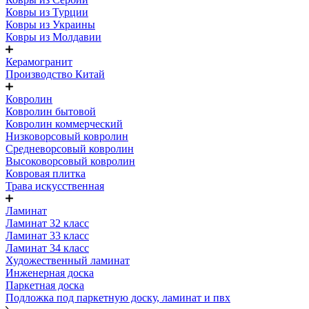
Ковры из Турции
Ковры из Украины
Ковры из Молдавии
Керамогранит
Производство Китай
Ковролин
Ковролин бытовой
Ковролин коммерческий
Низковорсовый ковролин
Средневорсовый ковролин
Высоковорсовый ковролин
Ковровая плитка
Трава искусственная
Ламинат
Ламинат 32 класс
Ламинат 33 класс
Ламинат 34 класс
Художественный ламинат
Инженерная доска
Паркетная доска
Подложка под паркетную доску, ламинат и пвх