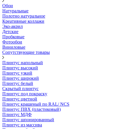
Обои
Натуральные
Полотно натуральное
Креативные коллажи
Эко-акрил
Детские
Пробковые
Фотообои
Виниловые
Сопутствующие товары
Плинтус напольный
Плинтус высокий
Плинтус узкий
Плинтус широкий
Плинтус белый
Скрытый плинтус
Плинтус под покраску
Плинтус цветной
Плинтус крашеный по RAL/ NCS
Плинтус ПВХ (пластиковый)
Плинтус МДФ
Плинтус шпонированный
Плинтус из массива