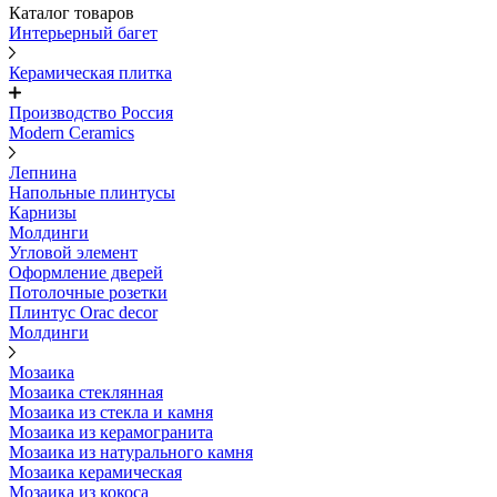
Каталог товаров
Интерьерный багет
Керамическая плитка
Производство Россия
Modern Ceramics
Лепнина
Напольные плинтусы
Карнизы
Молдинги
Угловой элемент
Оформление дверей
Потолочные розетки
Плинтус Orac decor
Молдинги
Мозаика
Мозаика стеклянная
Мозаика из стекла и камня
Мозаика из керамогранита
Мозаика из натурального камня
Мозаика керамическая
Мозаика из кокоса