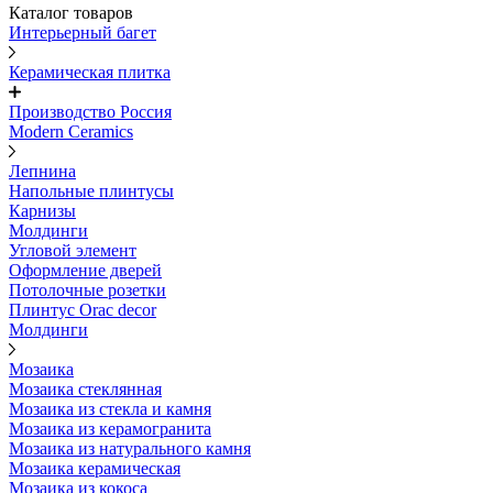
Каталог товаров
Интерьерный багет
Керамическая плитка
Производство Россия
Modern Ceramics
Лепнина
Напольные плинтусы
Карнизы
Молдинги
Угловой элемент
Оформление дверей
Потолочные розетки
Плинтус Orac decor
Молдинги
Мозаика
Мозаика стеклянная
Мозаика из стекла и камня
Мозаика из керамогранита
Мозаика из натурального камня
Мозаика керамическая
Мозаика из кокоса