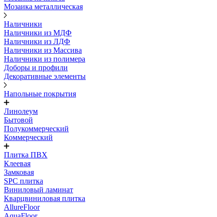
Мозаика металлическая
Наличники
Наличники из МДФ
Наличники из ЛДФ
Наличники из Массива
Наличники из полимера
Доборы и профили
Декоративные элементы
Напольные покрытия
Линолеум
Бытовой
Полукоммерческий
Коммерческий
Плитка ПВХ
Клеевая
Замковая
SPC плитка
Виниловый ламинат
Кварцвиниловая плитка
AllureFloor
AquaFloor