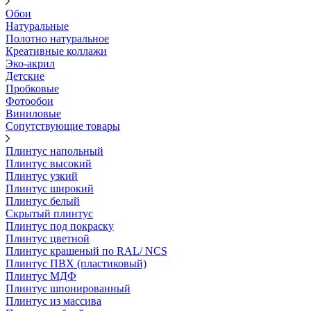
Обои
Натуральные
Полотно натуральное
Креативные коллажи
Эко-акрил
Детские
Пробковые
Фотообои
Виниловые
Сопутствующие товары
Плинтус напольный
Плинтус высокий
Плинтус узкий
Плинтус широкий
Плинтус белый
Скрытый плинтус
Плинтус под покраску
Плинтус цветной
Плинтус крашеный по RAL/ NCS
Плинтус ПВХ (пластиковый)
Плинтус МДФ
Плинтус шпонированный
Плинтус из массива