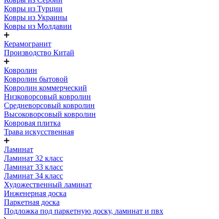
Ковры из Турции
Ковры из Украины
Ковры из Молдавии
Керамогранит
Производство Китай
Ковролин
Ковролин бытовой
Ковролин коммерческий
Низковорсовый ковролин
Средневорсовый ковролин
Высоковорсовый ковролин
Ковровая плитка
Трава искусственная
Ламинат
Ламинат 32 класс
Ламинат 33 класс
Ламинат 34 класс
Художественный ламинат
Инженерная доска
Паркетная доска
Подложка под паркетную доску, ламинат и пвх