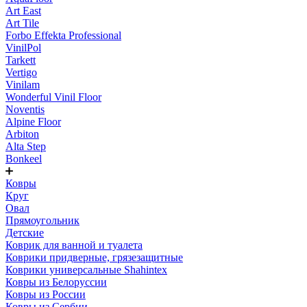
Art East
Art Tile
Forbo Effekta Professional
VinilPol
Tarkett
Vertigo
Vinilam
Wonderful Vinil Floor
Noventis
Alpine Floor
Arbiton
Alta Step
Bonkeel
Ковры
Круг
Овал
Прямоугольник
Детские
Коврик для ванной и туалета
Коврики придверные, грязезащитные
Коврики универсальные Shahintex
Ковры из Белоруссии
Ковры из России
Ковры из Сербии