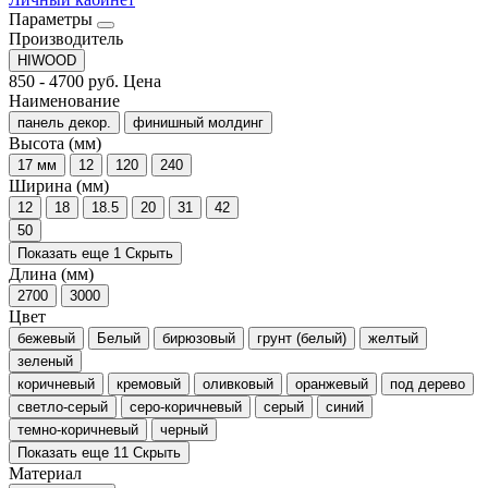
Параметры
Производитель
HIWOOD
850
-
4700
руб.
Цена
Наименование
панель декор.
финишный молдинг
Высота (мм)
17 мм
12
120
240
Ширина (мм)
12
18
18.5
20
31
42
50
Показать еще 1
Скрыть
Длина (мм)
2700
3000
Цвет
бежевый
Белый
бирюзовый
грунт (белый)
желтый
зеленый
коричневый
кремовый
оливковый
оранжевый
под дерево
светло-серый
серо-коричневый
серый
синий
темно-коричневый
черный
Показать еще 11
Скрыть
Материал