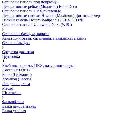
Стеновые панели под покраску
Декоративные рейки (Молдинг) Bello Deco
Стеновые панели ПВХ рифленыe
Декоративные панели Hiwood (Maximum), фитополимер
Гибкий камень Decaro Wallpanels FLEX STONE
Стеновые панели Ultrawood Next (WPC)
Стволы из бамбука, канаты
Канат джутовый, сизалевый, манильская пальма
Стволы бамбука
Средства для пола
Грунтовка
Клей для паркета, ПВХ, натур. линолеума
Adesiv (Италия)
Forbo (Германия)
Хомакол (Россия)
Лак для паркета
Масло
Шпатлевка
Фальшбалки
Балка декоративная
Балка угловая