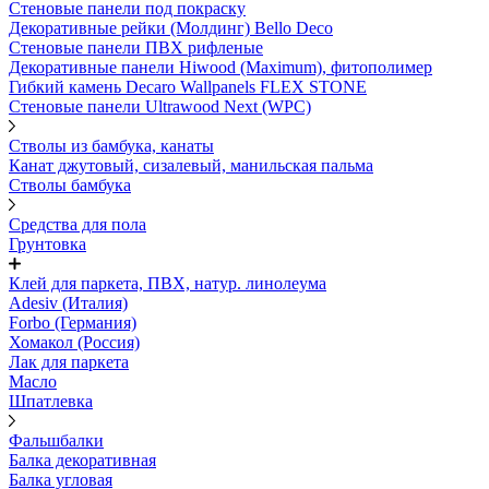
Стеновые панели под покраску
Декоративные рейки (Молдинг) Bello Deco
Стеновые панели ПВХ рифленыe
Декоративные панели Hiwood (Maximum), фитополимер
Гибкий камень Decaro Wallpanels FLEX STONE
Стеновые панели Ultrawood Next (WPC)
Стволы из бамбука, канаты
Канат джутовый, сизалевый, манильская пальма
Стволы бамбука
Средства для пола
Грунтовка
Клей для паркета, ПВХ, натур. линолеума
Adesiv (Италия)
Forbo (Германия)
Хомакол (Россия)
Лак для паркета
Масло
Шпатлевка
Фальшбалки
Балка декоративная
Балка угловая