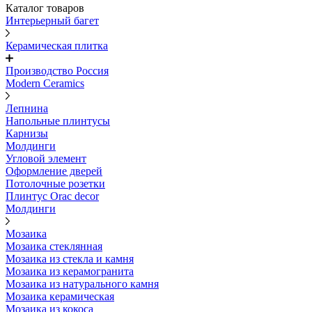
Каталог товаров
Интерьерный багет
Керамическая плитка
Производство Россия
Modern Ceramics
Лепнина
Напольные плинтусы
Карнизы
Молдинги
Угловой элемент
Оформление дверей
Потолочные розетки
Плинтус Orac decor
Молдинги
Мозаика
Мозаика стеклянная
Мозаика из стекла и камня
Мозаика из керамогранита
Мозаика из натурального камня
Мозаика керамическая
Мозаика из кокоса