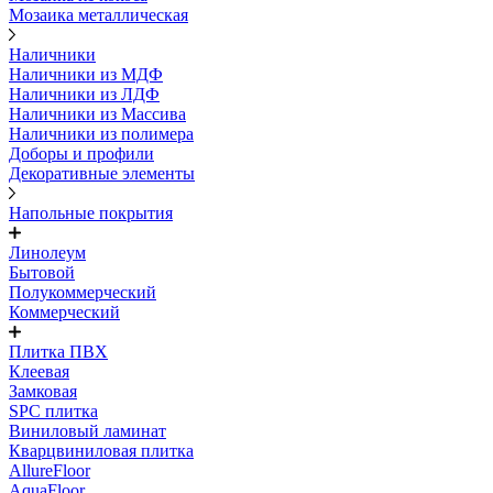
Мозаика металлическая
Наличники
Наличники из МДФ
Наличники из ЛДФ
Наличники из Массива
Наличники из полимера
Доборы и профили
Декоративные элементы
Напольные покрытия
Линолеум
Бытовой
Полукоммерческий
Коммерческий
Плитка ПВХ
Клеевая
Замковая
SPC плитка
Виниловый ламинат
Кварцвиниловая плитка
AllureFloor
AquaFloor