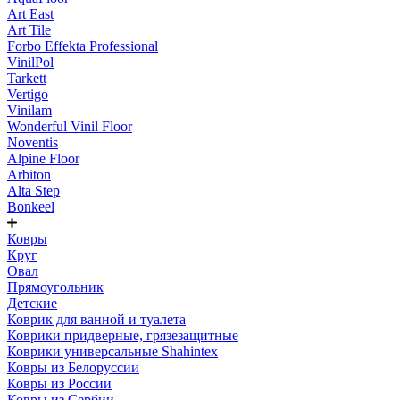
Art East
Art Tile
Forbo Effekta Professional
VinilPol
Tarkett
Vertigo
Vinilam
Wonderful Vinil Floor
Noventis
Alpine Floor
Arbiton
Alta Step
Bonkeel
Ковры
Круг
Овал
Прямоугольник
Детские
Коврик для ванной и туалета
Коврики придверные, грязезащитные
Коврики универсальные Shahintex
Ковры из Белоруссии
Ковры из России
Ковры из Сербии