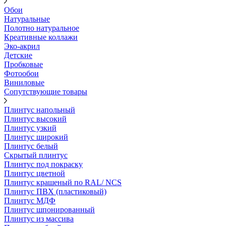
Обои
Натуральные
Полотно натуральное
Креативные коллажи
Эко-акрил
Детские
Пробковые
Фотообои
Виниловые
Сопутствующие товары
Плинтус напольный
Плинтус высокий
Плинтус узкий
Плинтус широкий
Плинтус белый
Скрытый плинтус
Плинтус под покраску
Плинтус цветной
Плинтус крашеный по RAL/ NCS
Плинтус ПВХ (пластиковый)
Плинтус МДФ
Плинтус шпонированный
Плинтус из массива