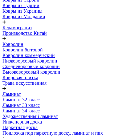
Ковры из Турции
Ковры из Украины
Ковры из Молдавии
Керамогранит
Производство Китай
Ковролин
Ковролин бытовой
Ковролин коммерческий
Низковорсовый ковролин
Средневорсовый ковролин
Высоковорсовый ковролин
Ковровая плитка
Трава искусственная
Ламинат
Ламинат 32 класс
Ламинат 33 класс
Ламинат 34 класс
Художественный ламинат
Инженерная доска
Паркетная доска
Подложка под паркетную доску, ламинат и пвх