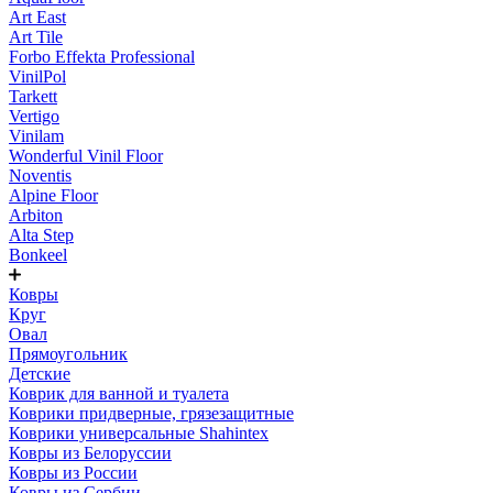
Art East
Art Tile
Forbo Effekta Professional
VinilPol
Tarkett
Vertigo
Vinilam
Wonderful Vinil Floor
Noventis
Alpine Floor
Arbiton
Alta Step
Bonkeel
Ковры
Круг
Овал
Прямоугольник
Детские
Коврик для ванной и туалета
Коврики придверные, грязезащитные
Коврики универсальные Shahintex
Ковры из Белоруссии
Ковры из России
Ковры из Сербии