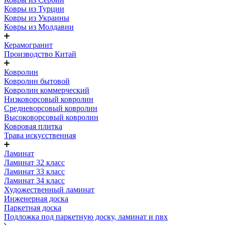
Ковры из Турции
Ковры из Украины
Ковры из Молдавии
Керамогранит
Производство Китай
Ковролин
Ковролин бытовой
Ковролин коммерческий
Низковорсовый ковролин
Средневорсовый ковролин
Высоковорсовый ковролин
Ковровая плитка
Трава искусственная
Ламинат
Ламинат 32 класс
Ламинат 33 класс
Ламинат 34 класс
Художественный ламинат
Инженерная доска
Паркетная доска
Подложка под паркетную доску, ламинат и пвх