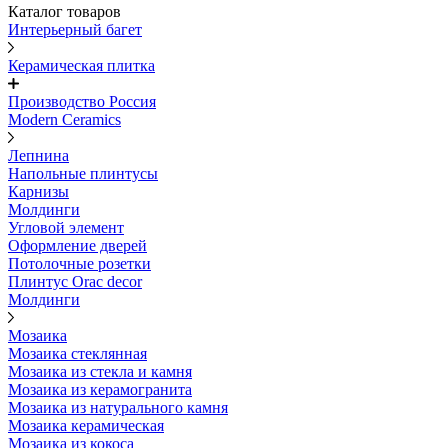
Каталог товаров
Интерьерный багет
Керамическая плитка
Производство Россия
Modern Ceramics
Лепнина
Напольные плинтусы
Карнизы
Молдинги
Угловой элемент
Оформление дверей
Потолочные розетки
Плинтус Orac decor
Молдинги
Мозаика
Мозаика стеклянная
Мозаика из стекла и камня
Мозаика из керамогранита
Мозаика из натурального камня
Мозаика керамическая
Мозаика из кокоса