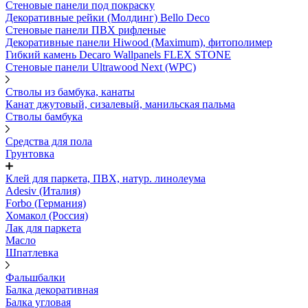
Стеновые панели под покраску
Декоративные рейки (Молдинг) Bello Deco
Стеновые панели ПВХ рифленыe
Декоративные панели Hiwood (Maximum), фитополимер
Гибкий камень Decaro Wallpanels FLEX STONE
Стеновые панели Ultrawood Next (WPC)
Стволы из бамбука, канаты
Канат джутовый, сизалевый, манильская пальма
Стволы бамбука
Средства для пола
Грунтовка
Клей для паркета, ПВХ, натур. линолеума
Adesiv (Италия)
Forbo (Германия)
Хомакол (Россия)
Лак для паркета
Масло
Шпатлевка
Фальшбалки
Балка декоративная
Балка угловая