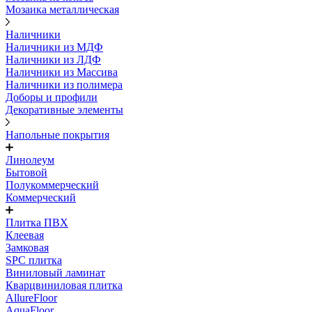
Мозаика металлическая
Наличники
Наличники из МДФ
Наличники из ЛДФ
Наличники из Массива
Наличники из полимера
Доборы и профили
Декоративные элементы
Напольные покрытия
Линолеум
Бытовой
Полукоммерческий
Коммерческий
Плитка ПВХ
Клеевая
Замковая
SPC плитка
Виниловый ламинат
Кварцвиниловая плитка
AllureFloor
AquaFloor