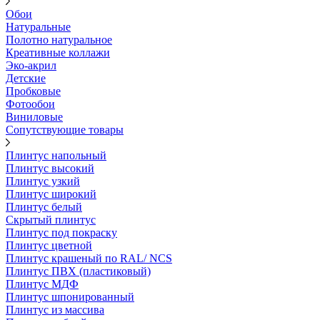
Обои
Натуральные
Полотно натуральное
Креативные коллажи
Эко-акрил
Детские
Пробковые
Фотообои
Виниловые
Сопутствующие товары
Плинтус напольный
Плинтус высокий
Плинтус узкий
Плинтус широкий
Плинтус белый
Скрытый плинтус
Плинтус под покраску
Плинтус цветной
Плинтус крашеный по RAL/ NCS
Плинтус ПВХ (пластиковый)
Плинтус МДФ
Плинтус шпонированный
Плинтус из массива