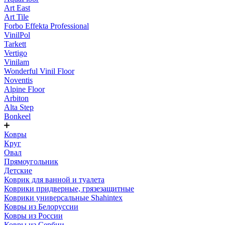
Art East
Art Tile
Forbo Effekta Professional
VinilPol
Tarkett
Vertigo
Vinilam
Wonderful Vinil Floor
Noventis
Alpine Floor
Arbiton
Alta Step
Bonkeel
Ковры
Круг
Овал
Прямоугольник
Детские
Коврик для ванной и туалета
Коврики придверные, грязезащитные
Коврики универсальные Shahintex
Ковры из Белоруссии
Ковры из России
Ковры из Сербии