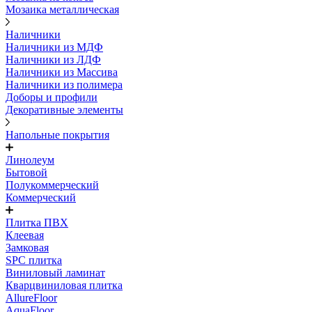
Мозаика металлическая
Наличники
Наличники из МДФ
Наличники из ЛДФ
Наличники из Массива
Наличники из полимера
Доборы и профили
Декоративные элементы
Напольные покрытия
Линолеум
Бытовой
Полукоммерческий
Коммерческий
Плитка ПВХ
Клеевая
Замковая
SPC плитка
Виниловый ламинат
Кварцвиниловая плитка
AllureFloor
AquaFloor