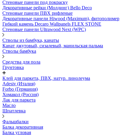
Стеновые панели под покраску
Декоративные рейки (Молдинг) Bello Deco
Стеновые панели ПВХ рифленыe
Декоративные панели Hiwood (Maximum), фитополимер
Гибкий камень Decaro Wallpanels FLEX STONE
Стеновые панели Ultrawood Next (WPC)
Стволы из бамбука, канаты
Канат джутовый, сизалевый, манильская пальма
Стволы бамбука
Средства для пола
Грунтовка
Клей для паркета, ПВХ, натур. линолеума
Adesiv (Италия)
Forbo (Германия)
Хомакол (Россия)
Лак для паркета
Масло
Шпатлевка
Фальшбалки
Балка декоративная
Балка угловая