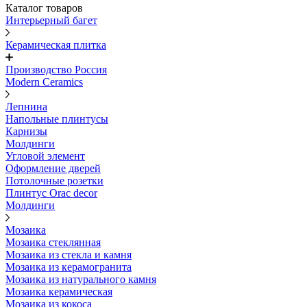
Каталог товаров
Интерьерный багет
Керамическая плитка
Производство Россия
Modern Ceramics
Лепнина
Напольные плинтусы
Карнизы
Молдинги
Угловой элемент
Оформление дверей
Потолочные розетки
Плинтус Orac decor
Молдинги
Мозаика
Мозаика стеклянная
Мозаика из стекла и камня
Мозаика из керамогранита
Мозаика из натурального камня
Мозаика керамическая
Мозаика из кокоса