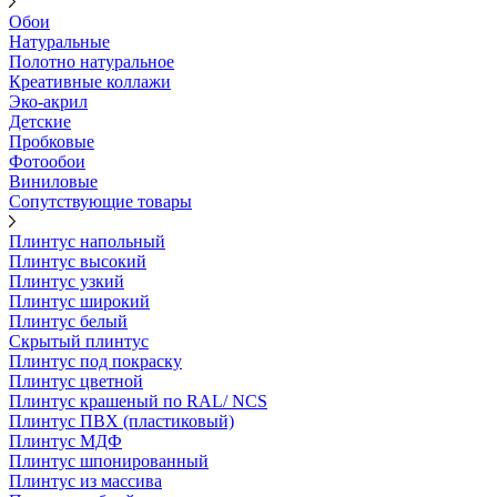
Обои
Натуральные
Полотно натуральное
Креативные коллажи
Эко-акрил
Детские
Пробковые
Фотообои
Виниловые
Сопутствующие товары
Плинтус напольный
Плинтус высокий
Плинтус узкий
Плинтус широкий
Плинтус белый
Скрытый плинтус
Плинтус под покраску
Плинтус цветной
Плинтус крашеный по RAL/ NCS
Плинтус ПВХ (пластиковый)
Плинтус МДФ
Плинтус шпонированный
Плинтус из массива