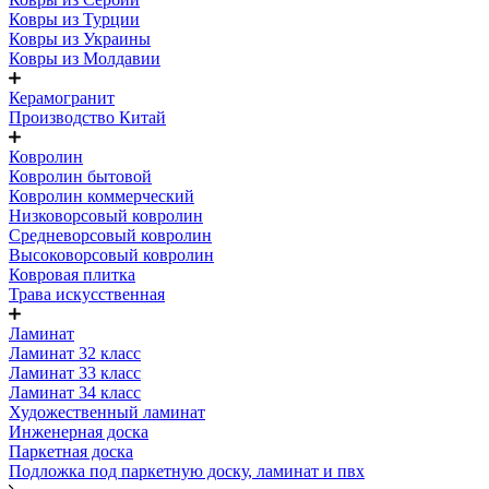
Ковры из Турции
Ковры из Украины
Ковры из Молдавии
Керамогранит
Производство Китай
Ковролин
Ковролин бытовой
Ковролин коммерческий
Низковорсовый ковролин
Средневорсовый ковролин
Высоковорсовый ковролин
Ковровая плитка
Трава искусственная
Ламинат
Ламинат 32 класс
Ламинат 33 класс
Ламинат 34 класс
Художественный ламинат
Инженерная доска
Паркетная доска
Подложка под паркетную доску, ламинат и пвх