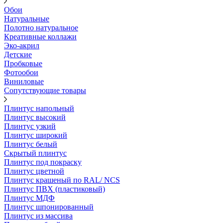
Обои
Натуральные
Полотно натуральное
Креативные коллажи
Эко-акрил
Детские
Пробковые
Фотообои
Виниловые
Сопутствующие товары
Плинтус напольный
Плинтус высокий
Плинтус узкий
Плинтус широкий
Плинтус белый
Скрытый плинтус
Плинтус под покраску
Плинтус цветной
Плинтус крашеный по RAL/ NCS
Плинтус ПВХ (пластиковый)
Плинтус МДФ
Плинтус шпонированный
Плинтус из массива