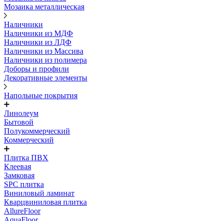
Мозаика металлическая
Наличники
Наличники из МДФ
Наличники из ЛДФ
Наличники из Массива
Наличники из полимера
Доборы и профили
Декоративные элементы
Напольные покрытия
Линолеум
Бытовой
Полукоммерческий
Коммерческий
Плитка ПВХ
Клеевая
Замковая
SPC плитка
Виниловый ламинат
Кварцвиниловая плитка
AllureFloor
AquaFloor