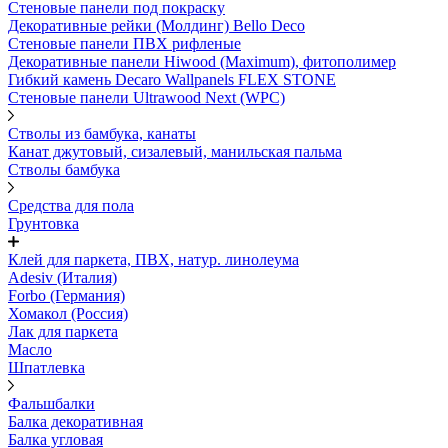
Стеновые панели под покраску
Декоративные рейки (Молдинг) Bello Deco
Стеновые панели ПВХ рифленыe
Декоративные панели Hiwood (Maximum), фитополимер
Гибкий камень Decaro Wallpanels FLEX STONE
Стеновые панели Ultrawood Next (WPC)
Стволы из бамбука, канаты
Канат джутовый, сизалевый, манильская пальма
Стволы бамбука
Средства для пола
Грунтовка
Клей для паркета, ПВХ, натур. линолеума
Adesiv (Италия)
Forbo (Германия)
Хомакол (Россия)
Лак для паркета
Масло
Шпатлевка
Фальшбалки
Балка декоративная
Балка угловая