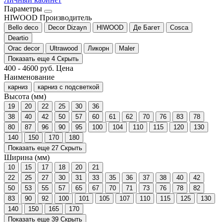
Параметры
HIWOOD
Производитель
Bello deco
Decor Dizayn
HIWOOD
Де Багет
Cosca
Deartio
Orac decor
Ultrawood
Ликорн
Maler
Показать еще 4
Скрыть
400
-
4600
руб.
Цена
Наименование
карниз
карниз с подсветкой
Высота (мм)
19
20
22
25
30
36
38
40
42
50
57
60
61
62
70
76
83
78
80
87
96
90
95
100
104
110
115
120
130
140
150
170
180
Показать еще 27
Скрыть
Ширина (мм)
10
15
17
18
20
21
22
25
27
30
31
33
35
36
37
38
40
42
50
53
55
57
65
67
70
71
73
76
78
82
83
90
92
100
101
105
107
110
115
125
130
140
150
165
170
Показать еще 39
Скрыть