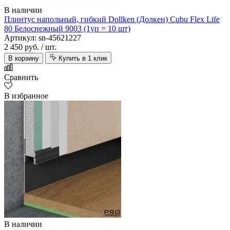
В наличии
Плинтус напольный, гибкий Dollken (Долкен) Cubu Flex Life
80 Белоснежный 9003 (1уп = 10 шт)
Артикул: sn-45621227
2 450 руб.
/ шт.
В корзину
Купить в 1 клик
Сравнить
В избранное
В наличии