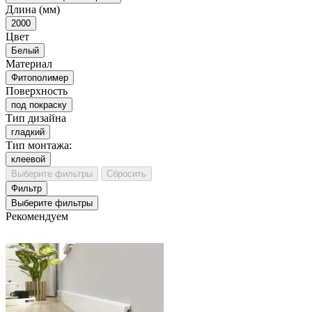
Длина (мм)
2000
Цвет
Белый
Материал
Фитополимер
Поверхность
под покраску
Тип дизайна
гладкий
Тип монтажа:
клеевой
Выберите фильтры
Сбросить
Фильтр
Выберите фильтры
Рекомендуем