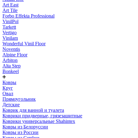
Art East
Art Tile
Forbo Effekta Professional
VinilPol
Tarkett
Vertigo
Vinilam
Wonderful Vinil Floor
Noventis
Alpine Floor
Arbiton
Alta Step
Bonkeel
Ковры
Круг
Овал
Прямоугольник
Детские
Коврик для ванной и туалета
Коврики придверные, грязезащитные
Коврики универсальные Shahintex
Ковры из Белоруссии
Ковры из России
Ковры из Сербии