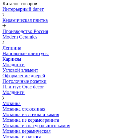
Каталог товаров
Интерьерный багет
Керамическая плитка
Производство Россия
Modern Ceramics
Лепнина
Напольные плинтусы
Карнизы
Молдинги
Угловой элемент
Оформление дверей
Потолочные розетки
Плинтус Orac decor
Молдинги
Мозаика
Мозаика стеклянная
Мозаика из стекла и камня
Мозаика из керамогранита
Мозаика из натурального камня
Мозаика керамическая
Мозаика из кокоса