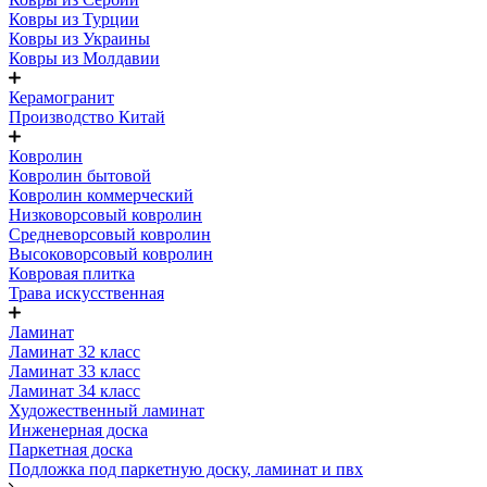
Ковры из Турции
Ковры из Украины
Ковры из Молдавии
Керамогранит
Производство Китай
Ковролин
Ковролин бытовой
Ковролин коммерческий
Низковорсовый ковролин
Средневорсовый ковролин
Высоковорсовый ковролин
Ковровая плитка
Трава искусственная
Ламинат
Ламинат 32 класс
Ламинат 33 класс
Ламинат 34 класс
Художественный ламинат
Инженерная доска
Паркетная доска
Подложка под паркетную доску, ламинат и пвх