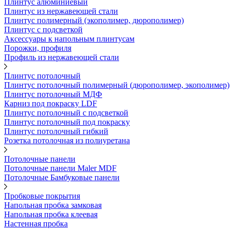
Плинтус алюминиевый
Плинтус из нержавеющей стали
Плинтус полимерный (экополимер, дюрополимер)
Плинтус с подсветкой
Аксессуары к напольным плинтусам
Порожки, профиля
Профиль из нержавеющей стали
Плинтус потолочный
Плинтус потолочный полимерный (дюрополимер, экополимер)
Плинтус потолочный МДФ
Карниз под покраску LDF
Плинтус потолочный с подсветкой
Плинтус потолочный под покраску
Плинтус потолочный гибкий
Розетка потолочная из полиуретана
Потолочные панели
Потолочные панели Maler MDF
Потолочные Бамбуковые панели
Пробковые покрытия
Напольная пробка замковая
Напольная пробка клеевая
Настенная пробка