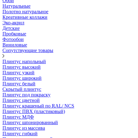
Обои
Натуральные
Полотно натуральное
Креативные коллажи
Эко-акрил
Детские
Пробковые
Фотообои
Виниловые
Сопутствующие товары
Плинтус напольный
Плинтус высокий
Плинтус узкий
Плинтус широкий
Плинтус белый
Скрытый плинтус
Плинтус под покраску
Плинтус цветной
Плинтус крашеный по RAL/ NCS
Плинтус ПВХ (пластиковый)
Плинтус МДФ
Плинтус шпонированный
Плинтус из массива
Плинтус гибкий