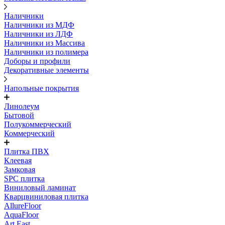
Наличники
Наличники из МДФ
Наличники из ЛДФ
Наличники из Массива
Наличники из полимера
Доборы и профили
Декоративные элементы
Напольные покрытия
Линолеум
Бытовой
Полукоммерческий
Коммерческий
Плитка ПВХ
Клеевая
Замковая
SPC плитка
Виниловый ламинат
Кварцвиниловая плитка
AllureFloor
AquaFloor
Art East