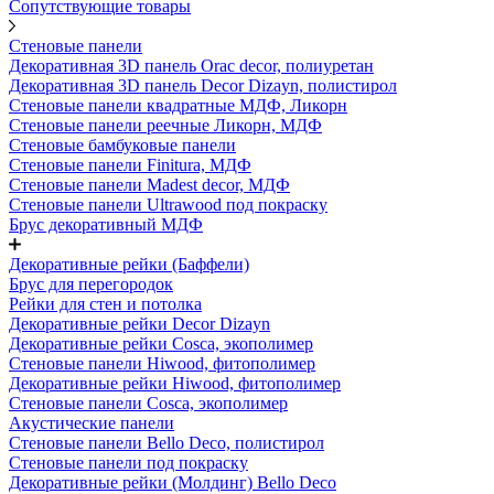
Сопутствующие товары
Стеновые панели
Декоративная 3D панель Orac decor, полиуретан
Декоративная 3D панель Decor Dizayn, полистирол
Стеновые панели квадратные МДФ, Ликорн
Стеновые панели реечные Ликорн, МДФ
Стеновые бамбуковые панели
Стеновые панели Finitura, МДФ
Стеновые панели Madest decor, МДФ
Стеновые панели Ultrawood под покраску
Брус декоративный МДФ
Декоративные рейки (Баффели)
Брус для перегородок
Рейки для стен и потолка
Декоративные рейки Decor Dizayn
Декоративные рейки Cosca, экополимер
Стеновые панели Hiwood, фитополимер
Декоративные рейки Hiwood, фитополимер
Стеновые панели Cosca, экополимер
Акустические панели
Стеновые панели Bello Deco, полистирол
Стеновые панели под покраску
Декоративные рейки (Молдинг) Bello Deco