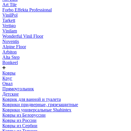
Art Tile
Forbo Effekta Professional
VinilPol
Tarkett
Vertigo
Vinilam
Wonderful Vinil Floor
Noventis
Alpine Floor
Arbiton
Alta Step
Bonkeel
Ковры
Круг
Овал
Прямоугольник
Детские
Коврик для ванной и туалета
Коврики придверные, грязезащитные
Коврики универсальные Shahintex
Ковры из Белоруссии
Ковры из России
Ковры из Сербии
Ковры из Турции