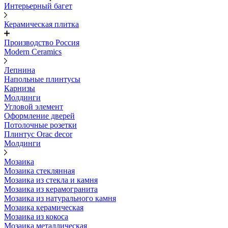
Интерьерный багет
Керамическая плитка
Производство Россия
Modern Ceramics
Лепнина
Напольные плинтусы
Карнизы
Молдинги
Угловой элемент
Оформление дверей
Потолочные розетки
Плинтус Orac decor
Молдинги
Мозаика
Мозаика стеклянная
Мозаика из стекла и камня
Мозаика из керамогранита
Мозаика из натурального камня
Мозаика керамическая
Мозаика из кокоса
Мозаика металлическая