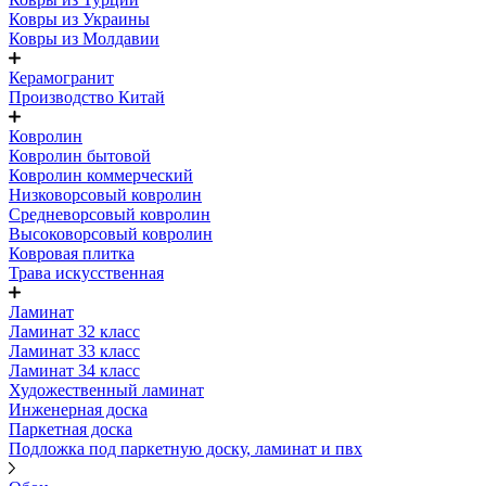
Ковры из Украины
Ковры из Молдавии
Керамогранит
Производство Китай
Ковролин
Ковролин бытовой
Ковролин коммерческий
Низковорсовый ковролин
Средневорсовый ковролин
Высоковорсовый ковролин
Ковровая плитка
Трава искусственная
Ламинат
Ламинат 32 класс
Ламинат 33 класс
Ламинат 34 класс
Художественный ламинат
Инженерная доска
Паркетная доска
Подложка под паркетную доску, ламинат и пвх