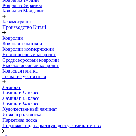
Ковры из Украины
Ковры из Молдавии
Керамогранит
Производство Китай
Ковролин
Ковролин бытовой
Ковролин коммерческий
Низковорсовый ковролин
Средневорсовый ковролин
Высоковорсовый ковролин
Ковровая плитка
Трава искусственная
Ламинат
Ламинат 32 класс
Ламинат 33 класс
Ламинат 34 класс
Художественный ламинат
Инженерная доска
Паркетная доска
Подложка под паркетную доску, ламинат и пвх