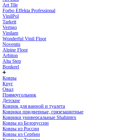
Art Tile
Forbo Effekta Professional
VinilPol
Tarkett
Vertigo
Vinilam
Wonderful Vinil Floor
Noventis
Alpine Floor
Arbiton
Alta Step
Bonkeel
Ковры
Круг
Овал
Прямоугольник
Детские
Коврик для ванной и туалета
Коврики придверные, грязезащитные
Коврики универсальные Shahintex
Ковры из Белоруссии
Ковры из России
Ковры из Сербии
Ковры из Турции