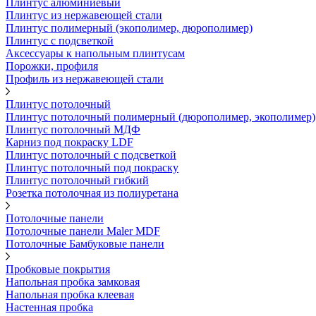
Плинтус алюминиевый
Плинтус из нержавеющей стали
Плинтус полимерный (экополимер, дюрополимер)
Плинтус с подсветкой
Аксессуары к напольным плинтусам
Порожки, профиля
Профиль из нержавеющей стали
Плинтус потолочный
Плинтус потолочный полимерный (дюрополимер, экополимер)
Плинтус потолочный МДФ
Карниз под покраску LDF
Плинтус потолочный с подсветкой
Плинтус потолочный под покраску
Плинтус потолочный гибкий
Розетка потолочная из полиуретана
Потолочные панели
Потолочные панели Maler MDF
Потолочные Бамбуковые панели
Пробковые покрытия
Напольная пробка замковая
Напольная пробка клеевая
Настенная пробка