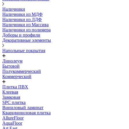
Наличники
Наличники из МДФ
Наличники из ЛДФ
Наличники из Массива
Наличники из полимера
Доборы и профили
Декоративные элементы
Напольные покрытия
Линолеум
Бытовой
Полукоммерческий
Коммерческий
Плитка ПВХ
Клеевая
Замковая
SPC плитка
Виниловый ламинат
Кварцвиниловая плитка
AllureFloor
AquaFloor
Art East