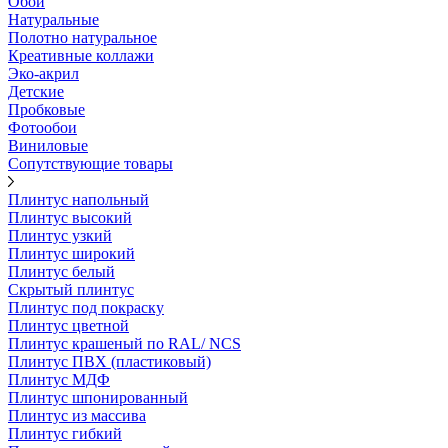
Обои
Натуральные
Полотно натуральное
Креативные коллажи
Эко-акрил
Детские
Пробковые
Фотообои
Виниловые
Сопутствующие товары
Плинтус напольный
Плинтус высокий
Плинтус узкий
Плинтус широкий
Плинтус белый
Скрытый плинтус
Плинтус под покраску
Плинтус цветной
Плинтус крашеный по RAL/ NCS
Плинтус ПВХ (пластиковый)
Плинтус МДФ
Плинтус шпонированный
Плинтус из массива
Плинтус гибкий