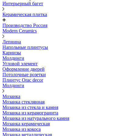
Интерьерный багет
Керамическая плитка
Производство Россия
Modern Ceramics
Лепнина
Напольные плинтусы
Карнизы
Молдинги
Угловой элемент
Оформление дверей
Потолочные розетки
Плинтус Orac decor
Молдинги
Мозаика
Мозаика стеклянная
Мозаика из стекла и камня
Мозаика из керамогранита
Мозаика из натурального камня
Мозаика керамическая
Мозаика из кокоса
Мозаика металлическая