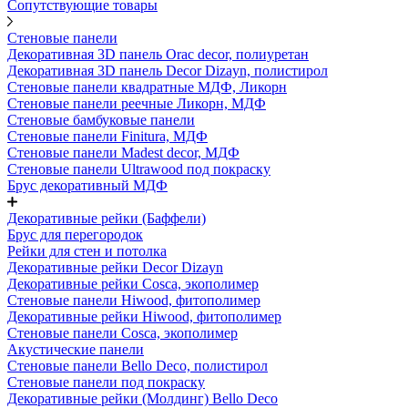
Сопутствующие товары
Стеновые панели
Декоративная 3D панель Orac decor, полиуретан
Декоративная 3D панель Decor Dizayn, полистирол
Стеновые панели квадратные МДФ, Ликорн
Стеновые панели реечные Ликорн, МДФ
Стеновые бамбуковые панели
Стеновые панели Finitura, МДФ
Стеновые панели Madest decor, МДФ
Стеновые панели Ultrawood под покраску
Брус декоративный МДФ
Декоративные рейки (Баффели)
Брус для перегородок
Рейки для стен и потолка
Декоративные рейки Decor Dizayn
Декоративные рейки Cosca, экополимер
Стеновые панели Hiwood, фитополимер
Декоративные рейки Hiwood, фитополимер
Стеновые панели Cosca, экополимер
Акустические панели
Стеновые панели Bello Deco, полистирол
Стеновые панели под покраску
Декоративные рейки (Молдинг) Bello Deco