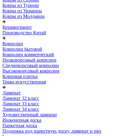
Ковры из Турции
Ковры из Украины
Ковры из Молдавии
Керамогранит
Производство Китай
Ковролин
Ковролин бытовой
Ковролин коммерческий
Низковорсовый ковролин
Средневорсовый ковролин
Высоковорсовый ковролин
Ковровая плитка
Трава искусственная
Ламинат
Ламинат 32 класс
Ламинат 33 класс
Ламинат 34 класс
Художественный ламинат
Инженерная доска
Паркетная доска
Подложка под паркетную доску, ламинат и пвх