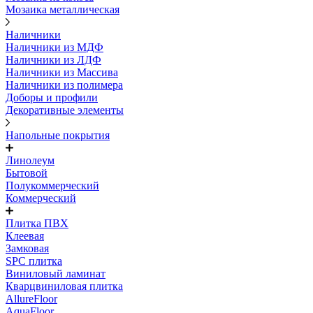
Мозаика металлическая
Наличники
Наличники из МДФ
Наличники из ЛДФ
Наличники из Массива
Наличники из полимера
Доборы и профили
Декоративные элементы
Напольные покрытия
Линолеум
Бытовой
Полукоммерческий
Коммерческий
Плитка ПВХ
Клеевая
Замковая
SPC плитка
Виниловый ламинат
Кварцвиниловая плитка
AllureFloor
AquaFloor