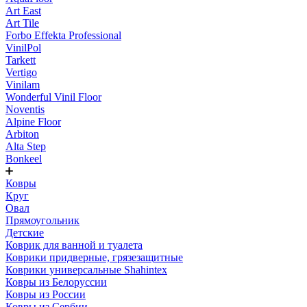
Art East
Art Tile
Forbo Effekta Professional
VinilPol
Tarkett
Vertigo
Vinilam
Wonderful Vinil Floor
Noventis
Alpine Floor
Arbiton
Alta Step
Bonkeel
Ковры
Круг
Овал
Прямоугольник
Детские
Коврик для ванной и туалета
Коврики придверные, грязезащитные
Коврики универсальные Shahintex
Ковры из Белоруссии
Ковры из России
Ковры из Сербии