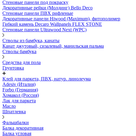
Стеновые панели под покраску
Декоративные рейки (Молдинг) Bello Deco
Стеновые панели ПВХ рифленыe
Декоративные панели Hiwood (Maximum), фитополимер
Гибкий камень Decaro Wallpanels FLEX STONE
Стеновые панели Ultrawood Next (WPC)
Стволы из бамбука, канаты
Канат джутовый, сизалевый, манильская пальма
Стволы бамбука
Средства для пола
Грунтовка
Клей для паркета, ПВХ, натур. линолеума
Adesiv (Италия)
Forbo (Германия)
Хомакол (Россия)
Лак для паркета
Масло
Шпатлевка
Фальшбалки
Балка декоративная
Балка угловая