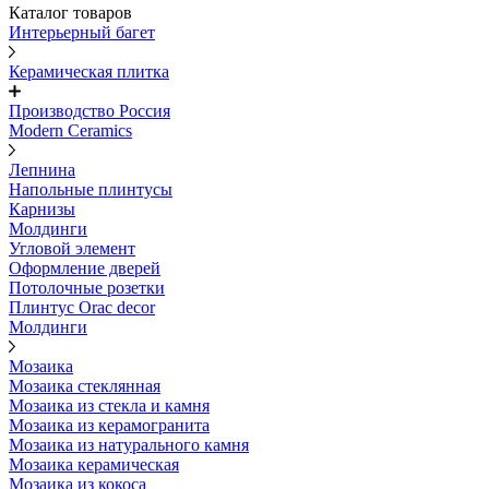
Каталог товаров
Интерьерный багет
Керамическая плитка
Производство Россия
Modern Ceramics
Лепнина
Напольные плинтусы
Карнизы
Молдинги
Угловой элемент
Оформление дверей
Потолочные розетки
Плинтус Orac decor
Молдинги
Мозаика
Мозаика стеклянная
Мозаика из стекла и камня
Мозаика из керамогранита
Мозаика из натурального камня
Мозаика керамическая
Мозаика из кокоса