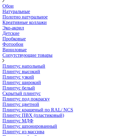
Обои
Натуральные
Полотно натуральное
Креативные коллажи
Эко-акрил
Детские
Пробковые
Фотообои
Виниловые
Сопутствующие товары
Плинтус напольный
Плинтус высокий
Плинтус узкий
Плинтус широкий
Плинтус белый
Скрытый плинтус
Плинтус под покраску
Плинтус цветной
Плинтус крашеный по RAL/ NCS
Плинтус ПВХ (пластиковый)
Плинтус МДФ
Плинтус шпонированный
Плинтус из массива