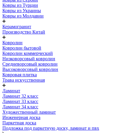
Ковры из Турции
Ковры из Украины
Ковры из Молдавии
Керамогранит
Производство Китай
Ковролин
Ковролин бытовой
Ковролин коммерческий
Низковорсовый ковролин
Средневорсовый ковролин
Высоковорсовый ковролин
Ковровая плитка
Трава искусственная
Ламинат
Ламинат 32 класс
Ламинат 33 класс
Ламинат 34 класс
Художественный ламинат
Инженерная доска
Паркетная доска
Подложка под паркетную доску, ламинат и пвх