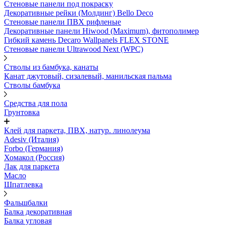
Стеновые панели под покраску
Декоративные рейки (Молдинг) Bello Deco
Стеновые панели ПВХ рифленыe
Декоративные панели Hiwood (Maximum), фитополимер
Гибкий камень Decaro Wallpanels FLEX STONE
Стеновые панели Ultrawood Next (WPC)
Стволы из бамбука, канаты
Канат джутовый, сизалевый, манильская пальма
Стволы бамбука
Средства для пола
Грунтовка
Клей для паркета, ПВХ, натур. линолеума
Adesiv (Италия)
Forbo (Германия)
Хомакол (Россия)
Лак для паркета
Масло
Шпатлевка
Фальшбалки
Балка декоративная
Балка угловая