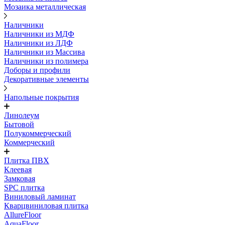
Мозаика металлическая
Наличники
Наличники из МДФ
Наличники из ЛДФ
Наличники из Массива
Наличники из полимера
Доборы и профили
Декоративные элементы
Напольные покрытия
Линолеум
Бытовой
Полукоммерческий
Коммерческий
Плитка ПВХ
Клеевая
Замковая
SPC плитка
Виниловый ламинат
Кварцвиниловая плитка
AllureFloor
AquaFloor