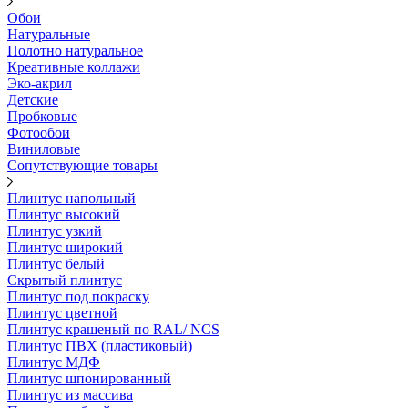
Обои
Натуральные
Полотно натуральное
Креативные коллажи
Эко-акрил
Детские
Пробковые
Фотообои
Виниловые
Сопутствующие товары
Плинтус напольный
Плинтус высокий
Плинтус узкий
Плинтус широкий
Плинтус белый
Скрытый плинтус
Плинтус под покраску
Плинтус цветной
Плинтус крашеный по RAL/ NCS
Плинтус ПВХ (пластиковый)
Плинтус МДФ
Плинтус шпонированный
Плинтус из массива