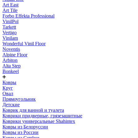
Art East
Art Tile
Forbo Effekta Professional
VinilPol
Tarkett
Vertigo
Vinilam
Wonderful Vinil Floor
Noventis
Alpine Floor
Arbiton
Alta Step
Bonkeel
Ковры
Круг
Овал
Прямоугольник
Детские
Коврик для ванной и туалета
Коврики придверные, грязезащитные
Коврики универсальные Shahintex
Ковры из Белоруссии
Ковры из России
Ковры из Сербии