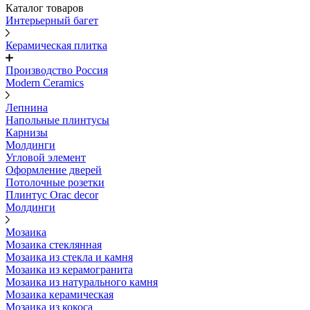
Каталог товаров
Интерьерный багет
Керамическая плитка
Производство Россия
Modern Ceramics
Лепнина
Напольные плинтусы
Карнизы
Молдинги
Угловой элемент
Оформление дверей
Потолочные розетки
Плинтус Orac decor
Молдинги
Мозаика
Мозаика стеклянная
Мозаика из стекла и камня
Мозаика из керамогранита
Мозаика из натурального камня
Мозаика керамическая
Мозаика из кокоса