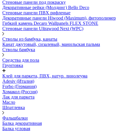
Стеновые панели под покраску
Декоративные рейки (Молдинг) Bello Deco
Стеновые панели ПВХ рифленыe
Декоративные панели Hiwood (Maximum), фитополимер
Гибкий камень Decaro Wallpanels FLEX STONE
Стеновые панели Ultrawood Next (WPC)
Стволы из бамбука, канаты
Канат джутовый, сизалевый, манильская пальма
Стволы бамбука
Средства для пола
Грунтовка
Клей для паркета, ПВХ, натур. линолеума
Adesiv (Италия)
Forbo (Германия)
Хомакол (Россия)
Лак для паркета
Масло
Шпатлевка
Фальшбалки
Балка декоративная
Балка угловая