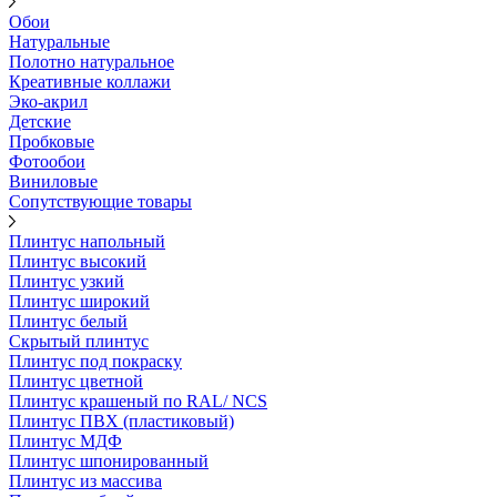
Обои
Натуральные
Полотно натуральное
Креативные коллажи
Эко-акрил
Детские
Пробковые
Фотообои
Виниловые
Сопутствующие товары
Плинтус напольный
Плинтус высокий
Плинтус узкий
Плинтус широкий
Плинтус белый
Скрытый плинтус
Плинтус под покраску
Плинтус цветной
Плинтус крашеный по RAL/ NCS
Плинтус ПВХ (пластиковый)
Плинтус МДФ
Плинтус шпонированный
Плинтус из массива