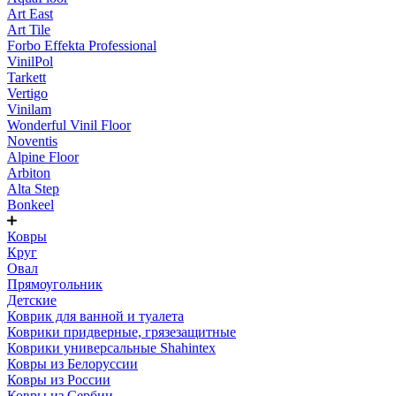
Art East
Art Tile
Forbo Effekta Professional
VinilPol
Tarkett
Vertigo
Vinilam
Wonderful Vinil Floor
Noventis
Alpine Floor
Arbiton
Alta Step
Bonkeel
Ковры
Круг
Овал
Прямоугольник
Детские
Коврик для ванной и туалета
Коврики придверные, грязезащитные
Коврики универсальные Shahintex
Ковры из Белоруссии
Ковры из России
Ковры из Сербии