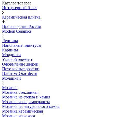
Каталог товаров
Интерьерный багет
Керамическая плитка
Производство Россия
Modern Ceramics
Лепнина
Напольные плинтусы
Карнизы
Молдинги
Угловой элемент
Оформление дверей
Потолочные розетки
Плинтус Orac decor
Молдинги
Мозаика
Мозаика стеклянная
Мозаика из стекла и камня
Мозаика из керамогранита
Мозаика из натурального камня
Мозаика керамическая
Мозаика из кокоса