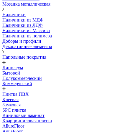
Мозаика металлическая
Наличники
Наличники из МДФ
Наличники из ЛДФ
Наличники из Массива
Наличники из полимера
Доборы и профили
Декоративные элементы
Напольные покрытия
Линолеум
Бытовой
Полукоммерческий
Коммерческий
Плитка ПВХ
Клеевая
Замковая
SPC плитка
Виниловый ламинат
Кварцвиниловая плитка
AllureFloor
AquaFloor