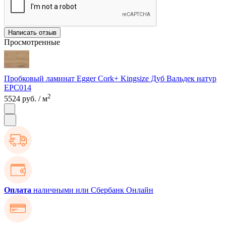
Написать отзыв
Просмотренные
Пробковый ламинат Egger Cork+ Kingsize Дуб Вальдек натур
EPC014
2
5524 руб.
/ м
Оплата
наличными или Сбербанк Онлайн