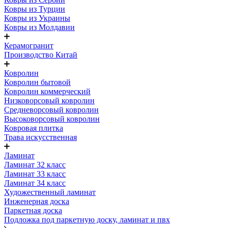
Ковры из Турции
Ковры из Украины
Ковры из Молдавии
Керамогранит
Производство Китай
Ковролин
Ковролин бытовой
Ковролин коммерческий
Низковорсовый ковролин
Средневорсовый ковролин
Высоковорсовый ковролин
Ковровая плитка
Трава искусственная
Ламинат
Ламинат 32 класс
Ламинат 33 класс
Ламинат 34 класс
Художественный ламинат
Инженерная доска
Паркетная доска
Подложка под паркетную доску, ламинат и пвх