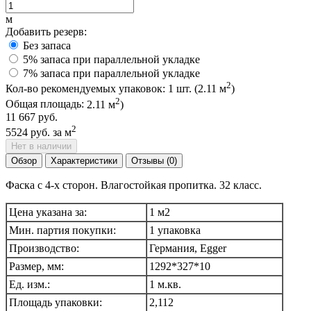
м
Добавить резерв:
Без запаса
5% запаса при параллельной укладке
7% запаса при параллельной укладке
2
Кол-во рекомендуемых упаковок:
1
шт. (
2.11
м
)
2
Общая площадь:
2.11
м
)
11 667 руб.
2
5524 руб.
за м
Нет в наличии
Обзор
Характеристики
Отзывы (0)
Фаска с 4-х сторон. Влагостойкая пропитка. 32 класс.
Цена указана за:
1 м2
Мин. партия покупки:
1 упаковка
Производство:
Германия, Egger
Размер, мм:
1292*327*10
Ед. изм.:
1 м.кв.
Площадь упаковки:
2,112