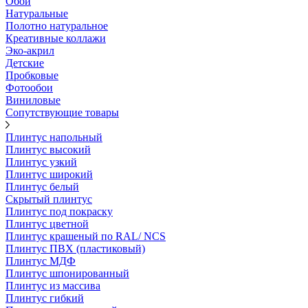
Обои
Натуральные
Полотно натуральное
Креативные коллажи
Эко-акрил
Детские
Пробковые
Фотообои
Виниловые
Сопутствующие товары
Плинтус напольный
Плинтус высокий
Плинтус узкий
Плинтус широкий
Плинтус белый
Скрытый плинтус
Плинтус под покраску
Плинтус цветной
Плинтус крашеный по RAL/ NCS
Плинтус ПВХ (пластиковый)
Плинтус МДФ
Плинтус шпонированный
Плинтус из массива
Плинтус гибкий