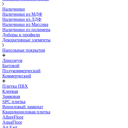
Наличники
Наличники из МДФ
Наличники из ЛДФ
Наличники из Массива
Наличники из полимера
Доборы и профили
Декоративные элементы
Напольные покрытия
Линолеум
Бытовой
Полукоммерческий
Коммерческий
Плитка ПВХ
Клеевая
Замковая
SPC плитка
Виниловый ламинат
Кварцвиниловая плитка
AllureFloor
AquaFloor
Art East