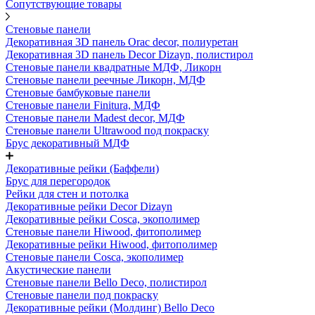
Сопутствующие товары
Стеновые панели
Декоративная 3D панель Orac decor, полиуретан
Декоративная 3D панель Decor Dizayn, полистирол
Стеновые панели квадратные МДФ, Ликорн
Стеновые панели реечные Ликорн, МДФ
Стеновые бамбуковые панели
Стеновые панели Finitura, МДФ
Стеновые панели Madest decor, МДФ
Стеновые панели Ultrawood под покраску
Брус декоративный МДФ
Декоративные рейки (Баффели)
Брус для перегородок
Рейки для стен и потолка
Декоративные рейки Decor Dizayn
Декоративные рейки Cosca, экополимер
Стеновые панели Hiwood, фитополимер
Декоративные рейки Hiwood, фитополимер
Стеновые панели Cosca, экополимер
Акустические панели
Стеновые панели Bello Deco, полистирол
Стеновые панели под покраску
Декоративные рейки (Молдинг) Bello Deco