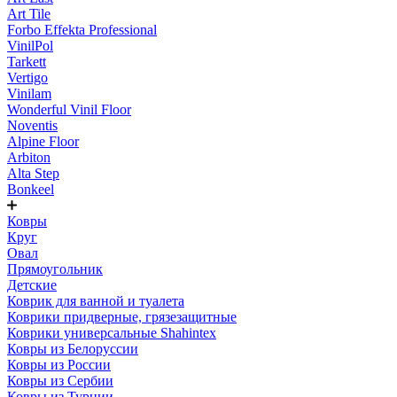
Art Tile
Forbo Effekta Professional
VinilPol
Tarkett
Vertigo
Vinilam
Wonderful Vinil Floor
Noventis
Alpine Floor
Arbiton
Alta Step
Bonkeel
Ковры
Круг
Овал
Прямоугольник
Детские
Коврик для ванной и туалета
Коврики придверные, грязезащитные
Коврики универсальные Shahintex
Ковры из Белоруссии
Ковры из России
Ковры из Сербии
Ковры из Турции