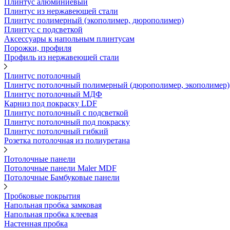
Плинтус алюминиевый
Плинтус из нержавеющей стали
Плинтус полимерный (экополимер, дюрополимер)
Плинтус с подсветкой
Аксессуары к напольным плинтусам
Порожки, профиля
Профиль из нержавеющей стали
Плинтус потолочный
Плинтус потолочный полимерный (дюрополимер, экополимер)
Плинтус потолочный МДФ
Карниз под покраску LDF
Плинтус потолочный с подсветкой
Плинтус потолочный под покраску
Плинтус потолочный гибкий
Розетка потолочная из полиуретана
Потолочные панели
Потолочные панели Maler MDF
Потолочные Бамбуковые панели
Пробковые покрытия
Напольная пробка замковая
Напольная пробка клеевая
Настенная пробка