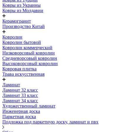
Ковры из Украины
Ковры из Молдавии
Керамогранит
Производство Китай
Ковролин
Ковролин бытовой
Ковролин коммерческий
Низковорсовый ковролин
Средневорсовый ковролин
Высоковорсовый ковролин
Ковровая плитка
Трава искусственная
Ламинат
Ламинат 32 класс
Ламинат 33 класс
Ламинат 34 класс
Художественный ламинат
Инженерная доска
Паркетная доска
Подложка под паркетную доску, ламинат и пвх