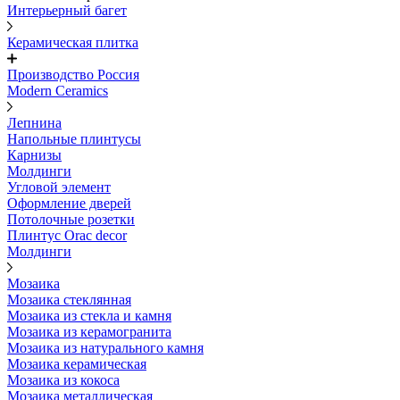
Интерьерный багет
Керамическая плитка
Производство Россия
Modern Ceramics
Лепнина
Напольные плинтусы
Карнизы
Молдинги
Угловой элемент
Оформление дверей
Потолочные розетки
Плинтус Orac decor
Молдинги
Мозаика
Мозаика стеклянная
Мозаика из стекла и камня
Мозаика из керамогранита
Мозаика из натурального камня
Мозаика керамическая
Мозаика из кокоса
Мозаика металлическая