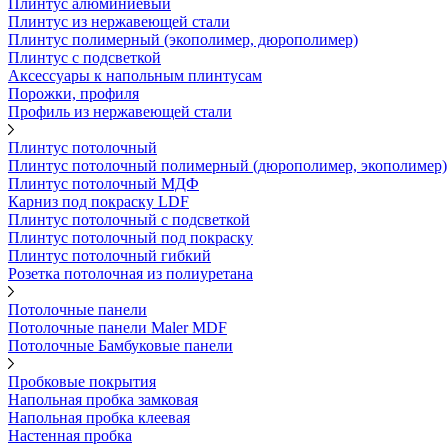
Плинтус алюминиевый
Плинтус из нержавеющей стали
Плинтус полимерный (экополимер, дюрополимер)
Плинтус с подсветкой
Аксессуары к напольным плинтусам
Порожки, профиля
Профиль из нержавеющей стали
Плинтус потолочный
Плинтус потолочный полимерный (дюрополимер, экополимер)
Плинтус потолочный МДФ
Карниз под покраску LDF
Плинтус потолочный с подсветкой
Плинтус потолочный под покраску
Плинтус потолочный гибкий
Розетка потолочная из полиуретана
Потолочные панели
Потолочные панели Maler MDF
Потолочные Бамбуковые панели
Пробковые покрытия
Напольная пробка замковая
Напольная пробка клеевая
Настенная пробка