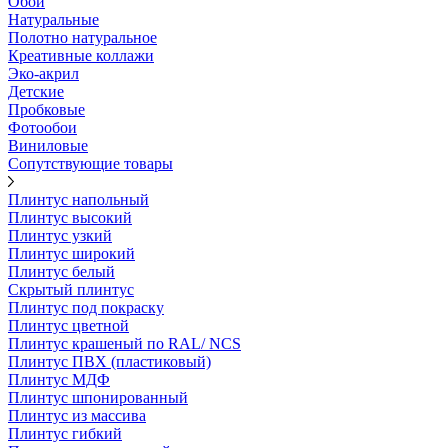
Обои
Натуральные
Полотно натуральное
Креативные коллажи
Эко-акрил
Детские
Пробковые
Фотообои
Виниловые
Сопутствующие товары
Плинтус напольный
Плинтус высокий
Плинтус узкий
Плинтус широкий
Плинтус белый
Скрытый плинтус
Плинтус под покраску
Плинтус цветной
Плинтус крашеный по RAL/ NCS
Плинтус ПВХ (пластиковый)
Плинтус МДФ
Плинтус шпонированный
Плинтус из массива
Плинтус гибкий