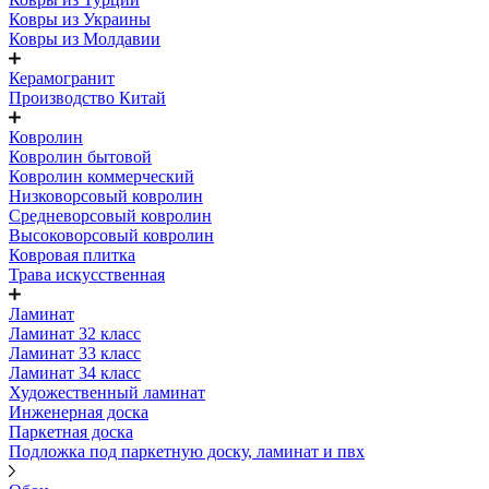
Ковры из Украины
Ковры из Молдавии
Керамогранит
Производство Китай
Ковролин
Ковролин бытовой
Ковролин коммерческий
Низковорсовый ковролин
Средневорсовый ковролин
Высоковорсовый ковролин
Ковровая плитка
Трава искусственная
Ламинат
Ламинат 32 класс
Ламинат 33 класс
Ламинат 34 класс
Художественный ламинат
Инженерная доска
Паркетная доска
Подложка под паркетную доску, ламинат и пвх