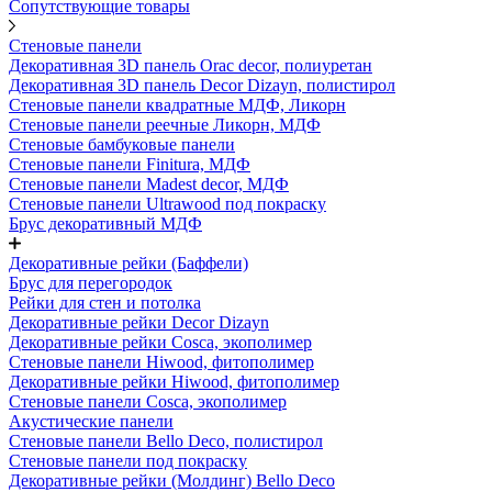
Сопутствующие товары
Стеновые панели
Декоративная 3D панель Orac decor, полиуретан
Декоративная 3D панель Decor Dizayn, полистирол
Стеновые панели квадратные МДФ, Ликорн
Стеновые панели реечные Ликорн, МДФ
Стеновые бамбуковые панели
Стеновые панели Finitura, МДФ
Стеновые панели Madest decor, МДФ
Стеновые панели Ultrawood под покраску
Брус декоративный МДФ
Декоративные рейки (Баффели)
Брус для перегородок
Рейки для стен и потолка
Декоративные рейки Decor Dizayn
Декоративные рейки Cosca, экополимер
Стеновые панели Hiwood, фитополимер
Декоративные рейки Hiwood, фитополимер
Стеновые панели Cosca, экополимер
Акустические панели
Стеновые панели Bello Deco, полистирол
Стеновые панели под покраску
Декоративные рейки (Молдинг) Bello Deco