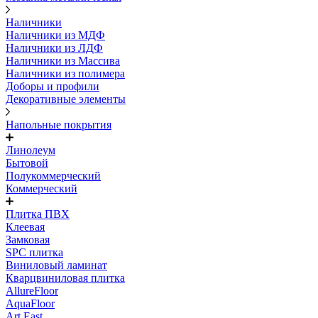
Наличники
Наличники из МДФ
Наличники из ЛДФ
Наличники из Массива
Наличники из полимера
Доборы и профили
Декоративные элементы
Напольные покрытия
Линолеум
Бытовой
Полукоммерческий
Коммерческий
Плитка ПВХ
Клеевая
Замковая
SPC плитка
Виниловый ламинат
Кварцвиниловая плитка
AllureFloor
AquaFloor
Art East