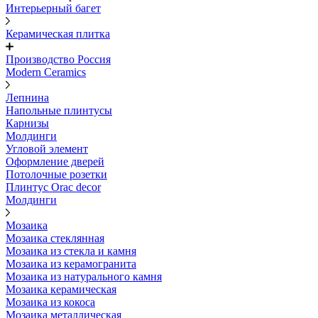
Интерьерный багет
Керамическая плитка
Производство Россия
Modern Ceramics
Лепнина
Напольные плинтусы
Карнизы
Молдинги
Угловой элемент
Оформление дверей
Потолочные розетки
Плинтус Orac decor
Молдинги
Мозаика
Мозаика стеклянная
Мозаика из стекла и камня
Мозаика из керамогранита
Мозаика из натурального камня
Мозаика керамическая
Мозаика из кокоса
Мозаика металлическая