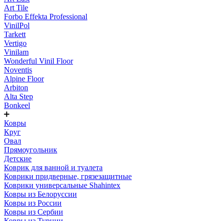
Art Tile
Forbo Effekta Professional
VinilPol
Tarkett
Vertigo
Vinilam
Wonderful Vinil Floor
Noventis
Alpine Floor
Arbiton
Alta Step
Bonkeel
Ковры
Круг
Овал
Прямоугольник
Детские
Коврик для ванной и туалета
Коврики придверные, грязезащитные
Коврики универсальные Shahintex
Ковры из Белоруссии
Ковры из России
Ковры из Сербии
Ковры из Турции