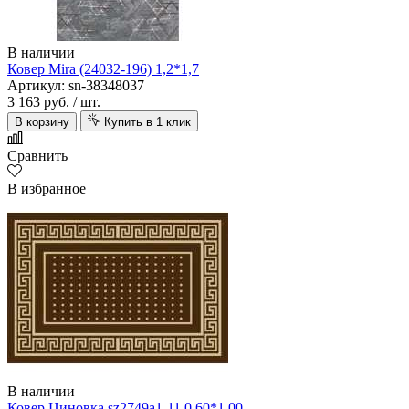
В наличии
Ковер Mira (24032-196) 1,2*1,7
Артикул: sn-38348037
3 163 руб.
/ шт.
В корзину
Купить в 1 клик
Сравнить
В избранное
В наличии
Ковер Циновка sz2749а1-11 0,60*1,00