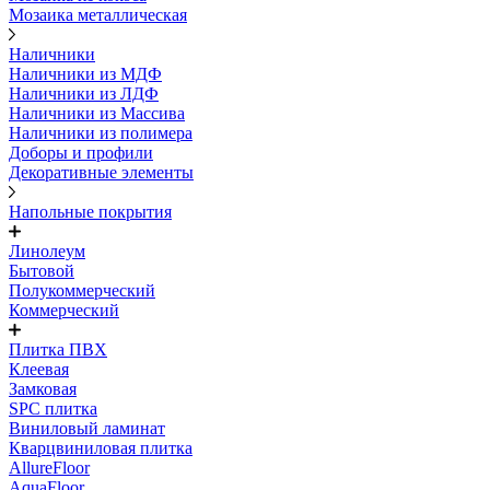
Мозаика металлическая
Наличники
Наличники из МДФ
Наличники из ЛДФ
Наличники из Массива
Наличники из полимера
Доборы и профили
Декоративные элементы
Напольные покрытия
Линолеум
Бытовой
Полукоммерческий
Коммерческий
Плитка ПВХ
Клеевая
Замковая
SPC плитка
Виниловый ламинат
Кварцвиниловая плитка
AllureFloor
AquaFloor