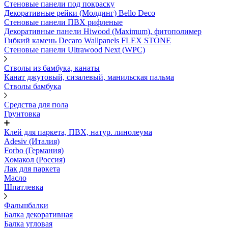
Стеновые панели под покраску
Декоративные рейки (Молдинг) Bello Deco
Стеновые панели ПВХ рифленыe
Декоративные панели Hiwood (Maximum), фитополимер
Гибкий камень Decaro Wallpanels FLEX STONE
Стеновые панели Ultrawood Next (WPC)
Стволы из бамбука, канаты
Канат джутовый, сизалевый, манильская пальма
Стволы бамбука
Средства для пола
Грунтовка
Клей для паркета, ПВХ, натур. линолеума
Adesiv (Италия)
Forbo (Германия)
Хомакол (Россия)
Лак для паркета
Масло
Шпатлевка
Фальшбалки
Балка декоративная
Балка угловая