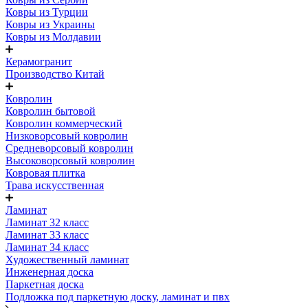
Ковры из Турции
Ковры из Украины
Ковры из Молдавии
Керамогранит
Производство Китай
Ковролин
Ковролин бытовой
Ковролин коммерческий
Низковорсовый ковролин
Средневорсовый ковролин
Высоковорсовый ковролин
Ковровая плитка
Трава искусственная
Ламинат
Ламинат 32 класс
Ламинат 33 класс
Ламинат 34 класс
Художественный ламинат
Инженерная доска
Паркетная доска
Подложка под паркетную доску, ламинат и пвх