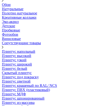
Обои
Натуральные
Полотно натуральное
Креативные коллажи
Эко-акрил
Детские
Пробковые
Фотообои
Виниловые
Сопутствующие товары
Плинтус напольный
Плинтус высокий
Плинтус узкий
Плинтус широкий
Плинтус белый
Скрытый плинтус
Плинтус под покраску
Плинтус цветной
Плинтус крашеный по RAL/ NCS
Плинтус ПВХ (пластиковый)
Плинтус МДФ
Плинтус шпонированный
Плинтус из массива