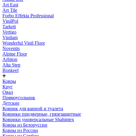
Art East
Art Tile
Forbo Effekta Professional
VinilPol
Tarkett
Vertigo
Vinilam
Wonderful Vinil Floor
Noventis
Alpine Floor
Arbiton
Alta Step
Bonkeel
Ковры
Круг
Овал
Прямоугольник
Детские
Коврик для ванной и туалета
Коврики придверные, грязезащитные
Коврики универсальные Shahintex
Ковры из Белоруссии
Ковры из России
Ковры из Сербии