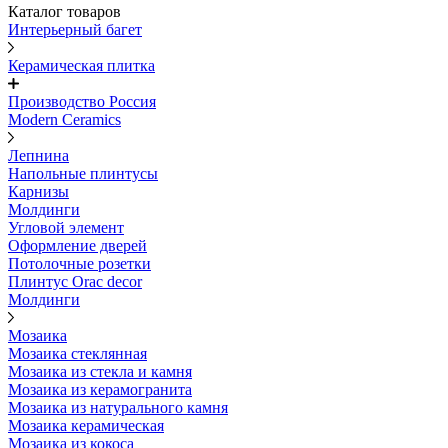
Каталог товаров
Интерьерный багет
Керамическая плитка
Производство Россия
Modern Ceramics
Лепнина
Напольные плинтусы
Карнизы
Молдинги
Угловой элемент
Оформление дверей
Потолочные розетки
Плинтус Orac decor
Молдинги
Мозаика
Мозаика стеклянная
Мозаика из стекла и камня
Мозаика из керамогранита
Мозаика из натурального камня
Мозаика керамическая
Мозаика из кокоса