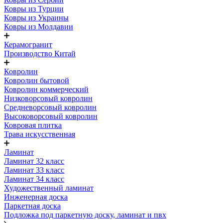
Ковры из Турции
Ковры из Украины
Ковры из Молдавии
Керамогранит
Производство Китай
Ковролин
Ковролин бытовой
Ковролин коммерческий
Низковорсовый ковролин
Средневорсовый ковролин
Высоковорсовый ковролин
Ковровая плитка
Трава искусственная
Ламинат
Ламинат 32 класс
Ламинат 33 класс
Ламинат 34 класс
Художественный ламинат
Инженерная доска
Паркетная доска
Подложка под паркетную доску, ламинат и пвх