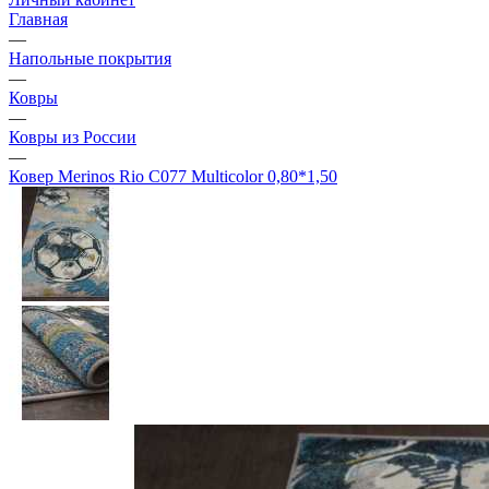
Главная
—
Напольные покрытия
—
Ковры
—
Ковры из России
—
Ковер Merinos Rio C077 Multicolor 0,80*1,50