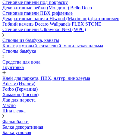
Стеновые панели под покраску
Декоративные рейки (Молдинг) Bello Deco
Стеновые панели ПВХ рифленыe
Декоративные панели Hiwood (Maximum), фитополимер
Гибкий камень Decaro Wallpanels FLEX STONE
Стеновые панели Ultrawood Next (WPC)
Стволы из бамбука, канаты
Канат джутовый, сизалевый, манильская пальма
Стволы бамбука
Средства для пола
Грунтовка
Клей для паркета, ПВХ, натур. линолеума
Adesiv (Италия)
Forbo (Германия)
Хомакол (Россия)
Лак для паркета
Масло
Шпатлевка
Фальшбалки
Балка декоративная
Балка угловая