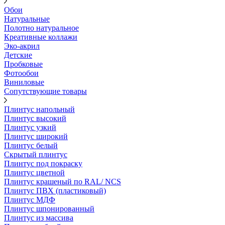
Обои
Натуральные
Полотно натуральное
Креативные коллажи
Эко-акрил
Детские
Пробковые
Фотообои
Виниловые
Сопутствующие товары
Плинтус напольный
Плинтус высокий
Плинтус узкий
Плинтус широкий
Плинтус белый
Скрытый плинтус
Плинтус под покраску
Плинтус цветной
Плинтус крашеный по RAL/ NCS
Плинтус ПВХ (пластиковый)
Плинтус МДФ
Плинтус шпонированный
Плинтус из массива