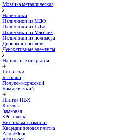
Мозаика металлическая
Наличники
Наличники из МДФ
Наличники из ЛДФ
Наличники из Массива
Наличники из полимера
Доборы и профили
Декоративные элементы
Напольные покрытия
Линолеум
Бытовой
Полукоммерческий
Коммерческий
Плитка ПВХ
Клеевая
Замковая
SPC плитка
Виниловый ламинат
Кварцвиниловая плитка
AllureFloor
AquaFloor