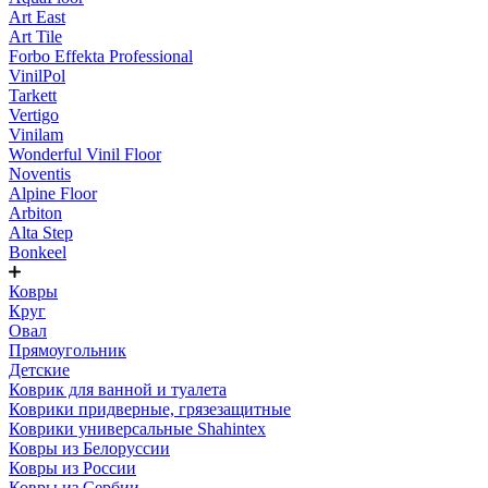
Art East
Art Tile
Forbo Effekta Professional
VinilPol
Tarkett
Vertigo
Vinilam
Wonderful Vinil Floor
Noventis
Alpine Floor
Arbiton
Alta Step
Bonkeel
Ковры
Круг
Овал
Прямоугольник
Детские
Коврик для ванной и туалета
Коврики придверные, грязезащитные
Коврики универсальные Shahintex
Ковры из Белоруссии
Ковры из России
Ковры из Сербии