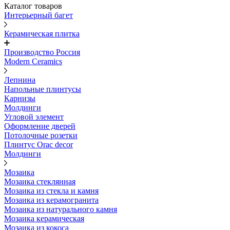
Каталог товаров
Интерьерный багет
Керамическая плитка
Производство Россия
Modern Ceramics
Лепнина
Напольные плинтусы
Карнизы
Молдинги
Угловой элемент
Оформление дверей
Потолочные розетки
Плинтус Orac decor
Молдинги
Мозаика
Мозаика стеклянная
Мозаика из стекла и камня
Мозаика из керамогранита
Мозаика из натурального камня
Мозаика керамическая
Мозаика из кокоса