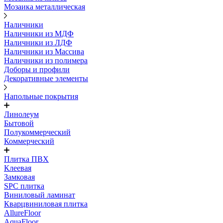
Мозаика металлическая
Наличники
Наличники из МДФ
Наличники из ЛДФ
Наличники из Массива
Наличники из полимера
Доборы и профили
Декоративные элементы
Напольные покрытия
Линолеум
Бытовой
Полукоммерческий
Коммерческий
Плитка ПВХ
Клеевая
Замковая
SPC плитка
Виниловый ламинат
Кварцвиниловая плитка
AllureFloor
AquaFloor