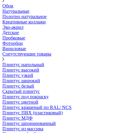
Обои
Натуральные
Полотно натуральное
Креативные коллажи
Эко-акрил
Детские
Пробковые
Фотообои
Виниловые
Сопутствующие товары
Плинтус напольный
Плинтус высокий
Плинтус узкий
Плинтус широкий
Плинтус белый
Скрытый плинтус
Плинтус под покраску
Плинтус цветной
Плинтус крашеный по RAL/ NCS
Плинтус ПВХ (пластиковый)
Плинтус МДФ
Плинтус шпонированный
Плинтус из массива