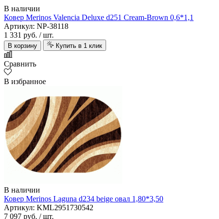
В наличии
Ковер Merinos Valencia Deluxe d251 Cream-Brown 0,6*1,1
Артикул: NP-38118
1 331 руб.
/ шт.
В корзину
Купить в 1 клик
Сравнить
В избранное
В наличии
Ковер Merinos Laguna d234 beige овал 1,80*3,50
Артикул: KML2951730542
7 097 руб.
/ шт.