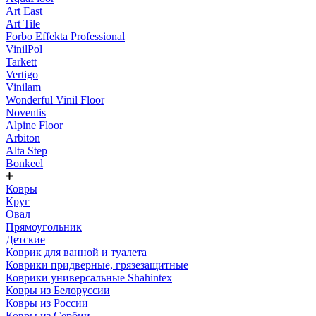
Art East
Art Tile
Forbo Effekta Professional
VinilPol
Tarkett
Vertigo
Vinilam
Wonderful Vinil Floor
Noventis
Alpine Floor
Arbiton
Alta Step
Bonkeel
Ковры
Круг
Овал
Прямоугольник
Детские
Коврик для ванной и туалета
Коврики придверные, грязезащитные
Коврики универсальные Shahintex
Ковры из Белоруссии
Ковры из России
Ковры из Сербии