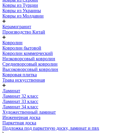
Ковры из Турции
Ковры из Украины
Ковры из Молдавии
Керамогранит
Производство Китай
Ковролин
Ковролин бытовой
Ковролин коммерческий
Низковорсовый ковролин
Средневорсовый ковролин
Высоковорсовый ковролин
Ковровая плитка
Трава искусственная
Ламинат
Ламинат 32 класс
Ламинат 33 класс
Ламинат 34 класс
Художественный ламинат
Инженерная доска
Паркетная доска
Подложка под паркетную доску, ламинат и пвх