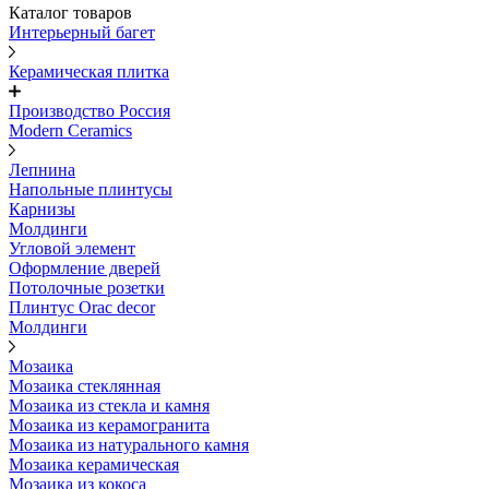
Каталог товаров
Интерьерный багет
Керамическая плитка
Производство Россия
Modern Ceramics
Лепнина
Напольные плинтусы
Карнизы
Молдинги
Угловой элемент
Оформление дверей
Потолочные розетки
Плинтус Orac decor
Молдинги
Мозаика
Мозаика стеклянная
Мозаика из стекла и камня
Мозаика из керамогранита
Мозаика из натурального камня
Мозаика керамическая
Мозаика из кокоса