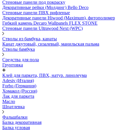
Стеновые панели под покраску
Декоративные рейки (Молдинг) Bello Deco
Стеновые панели ПВХ рифленыe
Декоративные панели Hiwood (Maximum), фитополимер
Гибкий камень Decaro Wallpanels FLEX STONE
Стеновые панели Ultrawood Next (WPC)
Стволы из бамбука, канаты
Канат джутовый, сизалевый, манильская пальма
Стволы бамбука
Средства для пола
Грунтовка
Клей для паркета, ПВХ, натур. линолеума
Adesiv (Италия)
Forbo (Германия)
Хомакол (Россия)
Лак для паркета
Масло
Шпатлевка
Фальшбалки
Балка декоративная
Балка угловая