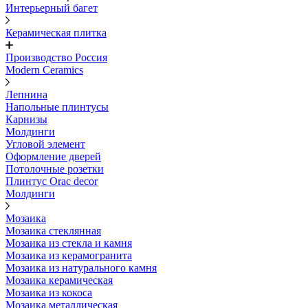
Интерьерный багет
Керамическая плитка
Производство Россия
Modern Ceramics
Лепнина
Напольные плинтусы
Карнизы
Молдинги
Угловой элемент
Оформление дверей
Потолочные розетки
Плинтус Orac decor
Молдинги
Мозаика
Мозаика стеклянная
Мозаика из стекла и камня
Мозаика из керамогранита
Мозаика из натурального камня
Мозаика керамическая
Мозаика из кокоса
Мозаика металлическая