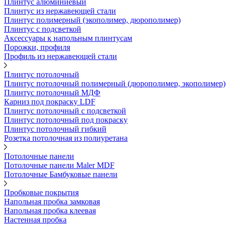
Плинтус алюминиевый
Плинтус из нержавеющей стали
Плинтус полимерный (экополимер, дюрополимер)
Плинтус с подсветкой
Аксессуары к напольным плинтусам
Порожки, профиля
Профиль из нержавеющей стали
Плинтус потолочный
Плинтус потолочный полимерный (дюрополимер, экополимер)
Плинтус потолочный МДФ
Карниз под покраску LDF
Плинтус потолочный с подсветкой
Плинтус потолочный под покраску
Плинтус потолочный гибкий
Розетка потолочная из полиуретана
Потолочные панели
Потолочные панели Maler MDF
Потолочные Бамбуковые панели
Пробковые покрытия
Напольная пробка замковая
Напольная пробка клеевая
Настенная пробка