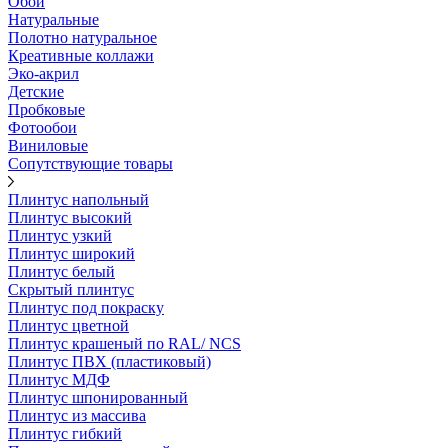
Обои
Натуральные
Полотно натуральное
Креативные коллажи
Эко-акрил
Детские
Пробковые
Фотообои
Виниловые
Сопутствующие товары
Плинтус напольный
Плинтус высокий
Плинтус узкий
Плинтус широкий
Плинтус белый
Скрытый плинтус
Плинтус под покраску
Плинтус цветной
Плинтус крашеный по RAL/ NCS
Плинтус ПВХ (пластиковый)
Плинтус МДФ
Плинтус шпонированный
Плинтус из массива
Плинтус гибкий