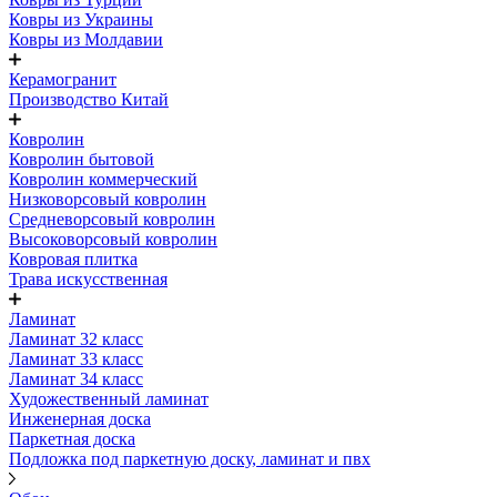
Ковры из Украины
Ковры из Молдавии
Керамогранит
Производство Китай
Ковролин
Ковролин бытовой
Ковролин коммерческий
Низковорсовый ковролин
Средневорсовый ковролин
Высоковорсовый ковролин
Ковровая плитка
Трава искусственная
Ламинат
Ламинат 32 класс
Ламинат 33 класс
Ламинат 34 класс
Художественный ламинат
Инженерная доска
Паркетная доска
Подложка под паркетную доску, ламинат и пвх