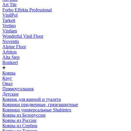
Art Tile
Forbo Effekta Professional
VinilPol
Tarkett
Vertigo
Vinilam
Wonderful Vinil Floor
Noventis
Alpine Floor
Arbiton
Alta Step
Bonkeel
Ковры
Круг
Овал
Прямоугольник
Детские
Коврик для ванной и туалета
Коврики придверные, грязезащитные
Коврики универсальные Shahintex
Ковры из Белоруссии
Ковры из России
Ковры из Сербии
Ковры из Турции