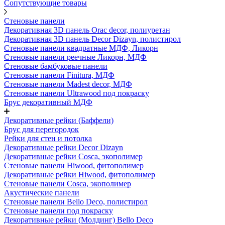
Сопутствующие товары
Стеновые панели
Декоративная 3D панель Orac decor, полиуретан
Декоративная 3D панель Decor Dizayn, полистирол
Стеновые панели квадратные МДФ, Ликорн
Стеновые панели реечные Ликорн, МДФ
Стеновые бамбуковые панели
Стеновые панели Finitura, МДФ
Стеновые панели Madest decor, МДФ
Стеновые панели Ultrawood под покраску
Брус декоративный МДФ
Декоративные рейки (Баффели)
Брус для перегородок
Рейки для стен и потолка
Декоративные рейки Decor Dizayn
Декоративные рейки Cosca, экополимер
Стеновые панели Hiwood, фитополимер
Декоративные рейки Hiwood, фитополимер
Стеновые панели Cosca, экополимер
Акустические панели
Стеновые панели Bello Deco, полистирол
Стеновые панели под покраску
Декоративные рейки (Молдинг) Bello Deco