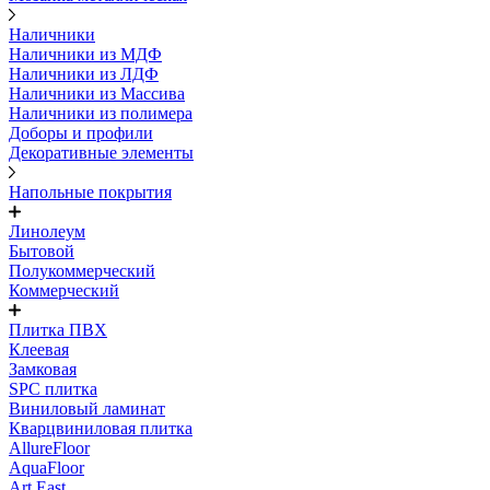
Наличники
Наличники из МДФ
Наличники из ЛДФ
Наличники из Массива
Наличники из полимера
Доборы и профили
Декоративные элементы
Напольные покрытия
Линолеум
Бытовой
Полукоммерческий
Коммерческий
Плитка ПВХ
Клеевая
Замковая
SPC плитка
Виниловый ламинат
Кварцвиниловая плитка
AllureFloor
AquaFloor
Art East