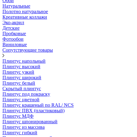
Обои
Натуральные
Полотно натуральное
Креативные коллажи
Эко-акрил
Детские
Пробковые
Фотообои
Виниловые
Сопутствующие товары
Плинтус напольный
Плинтус высокий
Плинтус узкий
Плинтус широкий
Плинтус белый
Скрытый плинтус
Плинтус под покраску
Плинтус цветной
Плинтус крашеный по RAL/ NCS
Плинтус ПВХ (пластиковый)
Плинтус МДФ
Плинтус шпонированный
Плинтус из массива
Плинтус гибкий