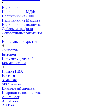
Наличники
Наличники из МДФ
Наличники из ЛДФ
Наличники из Массива
Наличники из полимера
Доборы и профили
Декоративные элементы
Напольные покрытия
Линолеум
Бытовой
Полукоммерческий
Коммерческий
Плитка ПВХ
Клеевая
Замковая
SPC плитка
Виниловый ламинат
Кварцвиниловая плитка
AllureFloor
AquaFloor
Art East