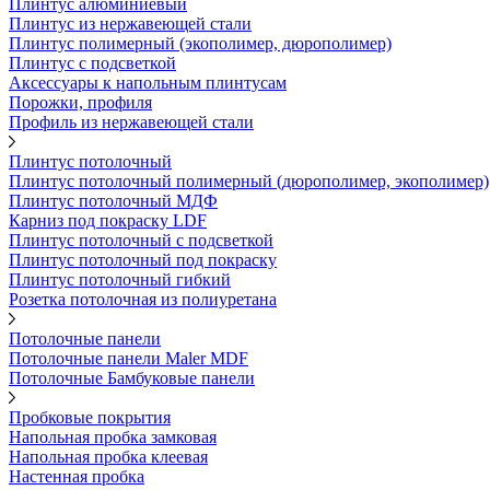
Плинтус алюминиевый
Плинтус из нержавеющей стали
Плинтус полимерный (экополимер, дюрополимер)
Плинтус с подсветкой
Аксессуары к напольным плинтусам
Порожки, профиля
Профиль из нержавеющей стали
Плинтус потолочный
Плинтус потолочный полимерный (дюрополимер, экополимер)
Плинтус потолочный МДФ
Карниз под покраску LDF
Плинтус потолочный с подсветкой
Плинтус потолочный под покраску
Плинтус потолочный гибкий
Розетка потолочная из полиуретана
Потолочные панели
Потолочные панели Maler MDF
Потолочные Бамбуковые панели
Пробковые покрытия
Напольная пробка замковая
Напольная пробка клеевая
Настенная пробка