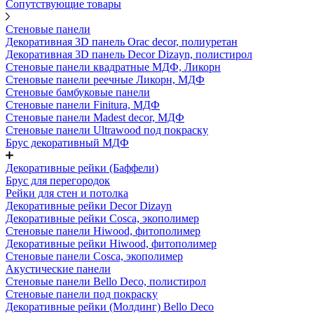
Сопутствующие товары
Стеновые панели
Декоративная 3D панель Orac decor, полиуретан
Декоративная 3D панель Decor Dizayn, полистирол
Стеновые панели квадратные МДФ, Ликорн
Стеновые панели реечные Ликорн, МДФ
Стеновые бамбуковые панели
Стеновые панели Finitura, МДФ
Стеновые панели Madest decor, МДФ
Стеновые панели Ultrawood под покраску
Брус декоративный МДФ
Декоративные рейки (Баффели)
Брус для перегородок
Рейки для стен и потолка
Декоративные рейки Decor Dizayn
Декоративные рейки Cosca, экополимер
Стеновые панели Hiwood, фитополимер
Декоративные рейки Hiwood, фитополимер
Стеновые панели Cosca, экополимер
Акустические панели
Стеновые панели Bello Deco, полистирол
Стеновые панели под покраску
Декоративные рейки (Молдинг) Bello Deco