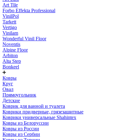
Art Tile
Forbo Effekta Professional
VinilPol
Tarkett
Vertigo
Vinilam
Wonderful Vinil Floor
Noventis
Alpine Floor
Arbiton
Alta Step
Bonkeel
Ковры
Круг
Овал
Прямоугольник
Детские
Коврик для ванной и туалета
Коврики придверные, грязезащитные
Коврики универсальные Shahintex
Ковры из Белоруссии
Ковры из России
Ковры из Сербии
Ковры из Турции