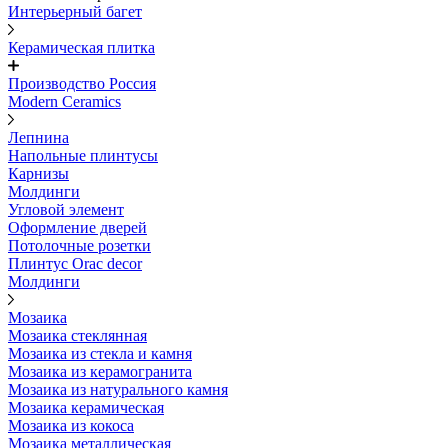
Интерьерный багет
Керамическая плитка
Производство Россия
Modern Ceramics
Лепнина
Напольные плинтусы
Карнизы
Молдинги
Угловой элемент
Оформление дверей
Потолочные розетки
Плинтус Orac decor
Молдинги
Мозаика
Мозаика стеклянная
Мозаика из стекла и камня
Мозаика из керамогранита
Мозаика из натурального камня
Мозаика керамическая
Мозаика из кокоса
Мозаика металлическая