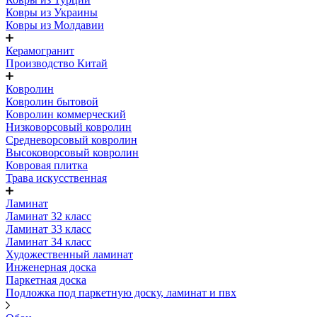
Ковры из Украины
Ковры из Молдавии
Керамогранит
Производство Китай
Ковролин
Ковролин бытовой
Ковролин коммерческий
Низковорсовый ковролин
Средневорсовый ковролин
Высоковорсовый ковролин
Ковровая плитка
Трава искусственная
Ламинат
Ламинат 32 класс
Ламинат 33 класс
Ламинат 34 класс
Художественный ламинат
Инженерная доска
Паркетная доска
Подложка под паркетную доску, ламинат и пвх