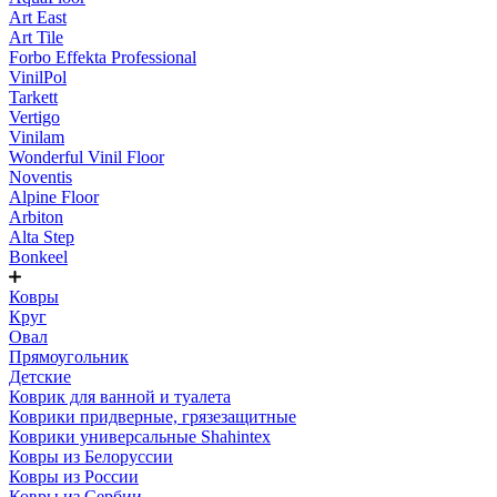
Art East
Art Tile
Forbo Effekta Professional
VinilPol
Tarkett
Vertigo
Vinilam
Wonderful Vinil Floor
Noventis
Alpine Floor
Arbiton
Alta Step
Bonkeel
Ковры
Круг
Овал
Прямоугольник
Детские
Коврик для ванной и туалета
Коврики придверные, грязезащитные
Коврики универсальные Shahintex
Ковры из Белоруссии
Ковры из России
Ковры из Сербии