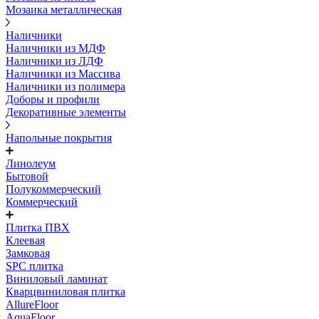
Мозаика металлическая
Наличники
Наличники из МДФ
Наличники из ЛДФ
Наличники из Массива
Наличники из полимера
Доборы и профили
Декоративные элементы
Напольные покрытия
Линолеум
Бытовой
Полукоммерческий
Коммерческий
Плитка ПВХ
Клеевая
Замковая
SPC плитка
Виниловый ламинат
Кварцвиниловая плитка
AllureFloor
AquaFloor