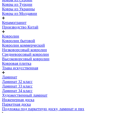
Ковры из Турции
Ковры из Украины
Ковры из Молдавии
Керамогранит
Производство Китай
Ковролин
Ковролин бытовой
Ковролин коммерческий
Низковорсовый ковролин
Средневорсовый ковролин
Высоковорсовый ковролин
Ковровая плитка
Трава искусственная
Ламинат
Ламинат 32 класс
Ламинат 33 класс
Ламинат 34 класс
Художественный ламинат
Инженерная доска
Паркетная доска
Подложка под паркетную доску, ламинат и пвх