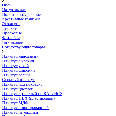
Обои
Натуральные
Полотно натуральное
Креативные коллажи
Эко-акрил
Детские
Пробковые
Фотообои
Виниловые
Сопутствующие товары
Плинтус напольный
Плинтус высокий
Плинтус узкий
Плинтус широкий
Плинтус белый
Скрытый плинтус
Плинтус под покраску
Плинтус цветной
Плинтус крашеный по RAL/ NCS
Плинтус ПВХ (пластиковый)
Плинтус МДФ
Плинтус шпонированный
Плинтус из массива