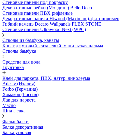
Стеновые панели под покраску
Декоративные рейки (Молдинг) Bello Deco
Стеновые панели ПВХ рифленыe
Декоративные панели Hiwood (Maximum), фитополимер
Гибкий камень Decaro Wallpanels FLEX STONE
Стеновые панели Ultrawood Next (WPC)
Стволы из бамбука, канаты
Канат джутовый, сизалевый, манильская пальма
Стволы бамбука
Средства для пола
Грунтовка
Клей для паркета, ПВХ, натур. линолеума
Adesiv (Италия)
Forbo (Германия)
Хомакол (Россия)
Лак для паркета
Масло
Шпатлевка
Фальшбалки
Балка декоративная
Балка угловая