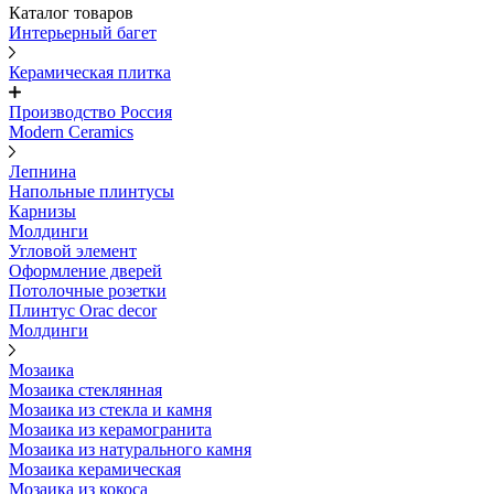
Каталог товаров
Интерьерный багет
Керамическая плитка
Производство Россия
Modern Ceramics
Лепнина
Напольные плинтусы
Карнизы
Молдинги
Угловой элемент
Оформление дверей
Потолочные розетки
Плинтус Orac decor
Молдинги
Мозаика
Мозаика стеклянная
Мозаика из стекла и камня
Мозаика из керамогранита
Мозаика из натурального камня
Мозаика керамическая
Мозаика из кокоса