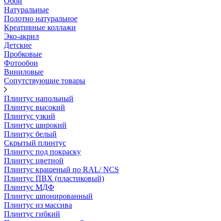
Обои
Натуральные
Полотно натуральное
Креативные коллажи
Эко-акрил
Детские
Пробковые
Фотообои
Виниловые
Сопутствующие товары
Плинтус напольный
Плинтус высокий
Плинтус узкий
Плинтус широкий
Плинтус белый
Скрытый плинтус
Плинтус под покраску
Плинтус цветной
Плинтус крашеный по RAL/ NCS
Плинтус ПВХ (пластиковый)
Плинтус МДФ
Плинтус шпонированный
Плинтус из массива
Плинтус гибкий