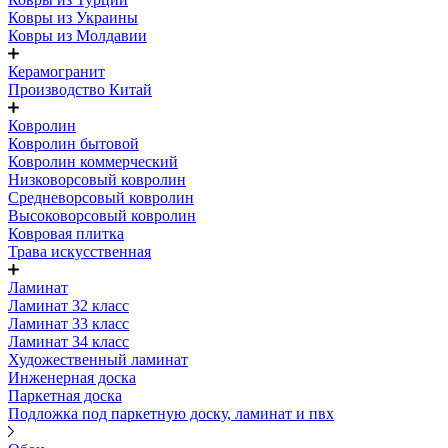
Ковры из Украины
Ковры из Молдавии
Керамогранит
Производство Китай
Ковролин
Ковролин бытовой
Ковролин коммерческий
Низковорсовый ковролин
Средневорсовый ковролин
Высоковорсовый ковролин
Ковровая плитка
Трава искусственная
Ламинат
Ламинат 32 класс
Ламинат 33 класс
Ламинат 34 класс
Художественный ламинат
Инженерная доска
Паркетная доска
Подложка под паркетную доску, ламинат и пвх