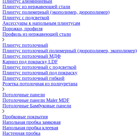
Плинтус алюминиевый
Плинтус из нержавеющей стали
Плинтус полимерный (экополимер, дюрополимер)
Плинтус с подсветкой
Аксессуары к напольным плинтусам
Порожки, профиля
Профиль из нержавеющей стали
Плинтус потолочный
Плинтус потолочный полимерный (дюрополимер, экополимер)
Плинтус потолочный МДФ
Карниз под покраску LDF
Плинтус потолочный с подсветкой
Плинтус потолочный под покраску
Плинтус потолочный гибкий
Розетка потолочная из полиуретана
Потолочные панели
Потолочные панели Maler MDF
Потолочные Бамбуковые панели
Пробковые покрытия
Напольная пробка замковая
Напольная пробка клеевая
Настенная пробка