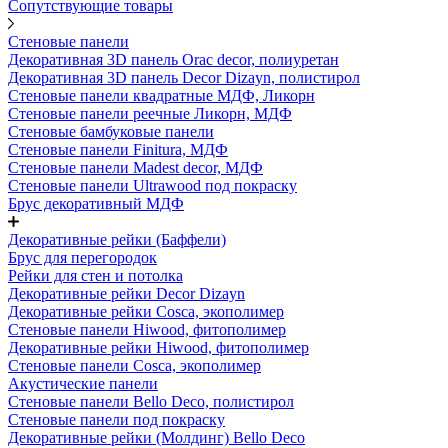
Сопутствующие товары
Стеновые панели
Декоративная 3D панель Orac decor, полиуретан
Декоративная 3D панель Decor Dizayn, полистирол
Стеновые панели квадратные МДФ, Ликорн
Стеновые панели реечные Ликорн, МДФ
Стеновые бамбуковые панели
Стеновые панели Finitura, МДФ
Стеновые панели Madest decor, МДФ
Стеновые панели Ultrawood под покраску
Брус декоративный МДФ
Декоративные рейки (Баффели)
Брус для перегородок
Рейки для стен и потолка
Декоративные рейки Decor Dizayn
Декоративные рейки Cosca, экополимер
Стеновые панели Hiwood, фитополимер
Декоративные рейки Hiwood, фитополимер
Стеновые панели Cosca, экополимер
Акустические панели
Стеновые панели Bello Deco, полистирол
Стеновые панели под покраску
Декоративные рейки (Молдинг) Bello Deco