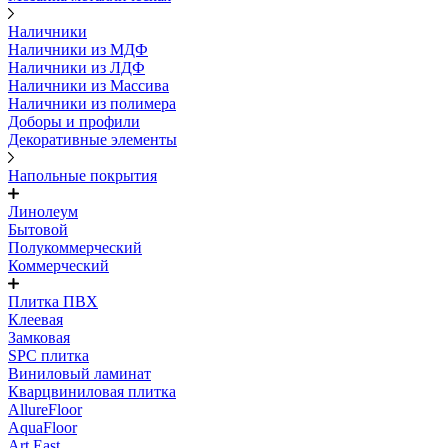
Наличники
Наличники из МДФ
Наличники из ЛДФ
Наличники из Массива
Наличники из полимера
Доборы и профили
Декоративные элементы
Напольные покрытия
Линолеум
Бытовой
Полукоммерческий
Коммерческий
Плитка ПВХ
Клеевая
Замковая
SPC плитка
Виниловый ламинат
Кварцвиниловая плитка
AllureFloor
AquaFloor
Art East