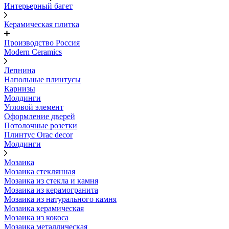
Интерьерный багет
Керамическая плитка
Производство Россия
Modern Ceramics
Лепнина
Напольные плинтусы
Карнизы
Молдинги
Угловой элемент
Оформление дверей
Потолочные розетки
Плинтус Orac decor
Молдинги
Мозаика
Мозаика стеклянная
Мозаика из стекла и камня
Мозаика из керамогранита
Мозаика из натурального камня
Мозаика керамическая
Мозаика из кокоса
Мозаика металлическая