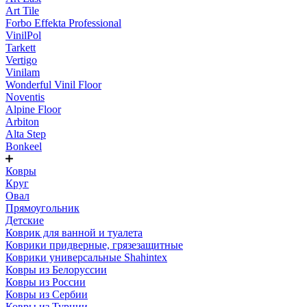
Art Tile
Forbo Effekta Professional
VinilPol
Tarkett
Vertigo
Vinilam
Wonderful Vinil Floor
Noventis
Alpine Floor
Arbiton
Alta Step
Bonkeel
Ковры
Круг
Овал
Прямоугольник
Детские
Коврик для ванной и туалета
Коврики придверные, грязезащитные
Коврики универсальные Shahintex
Ковры из Белоруссии
Ковры из России
Ковры из Сербии
Ковры из Турции