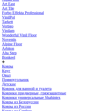
Art East
Art Tile
Forbo Effekta Professional
VinilPol
Tarkett
Vertigo
Vinilam
Wonderful Vinil Floor
Noventis
Alpine Floor
Arbiton
Alta Step
Bonkeel
Ковры
Круг
Овал
Прямоугольник
Детские
Коврик для ванной и туалета
Коврики придверные, грязезащитные
Коврики универсальные Shahintex
Ковры из Белоруссии
Ковры из России
Ковры из Сербии