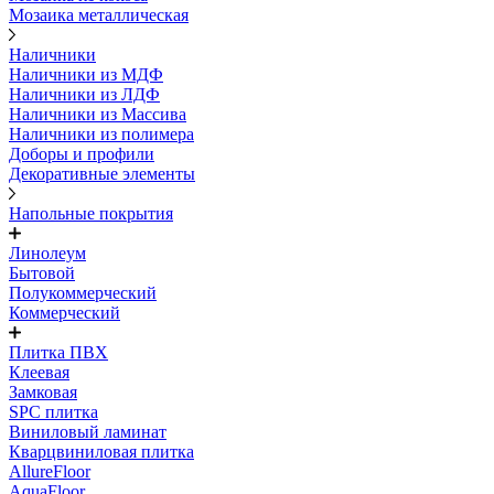
Мозаика металлическая
Наличники
Наличники из МДФ
Наличники из ЛДФ
Наличники из Массива
Наличники из полимера
Доборы и профили
Декоративные элементы
Напольные покрытия
Линолеум
Бытовой
Полукоммерческий
Коммерческий
Плитка ПВХ
Клеевая
Замковая
SPC плитка
Виниловый ламинат
Кварцвиниловая плитка
AllureFloor
AquaFloor