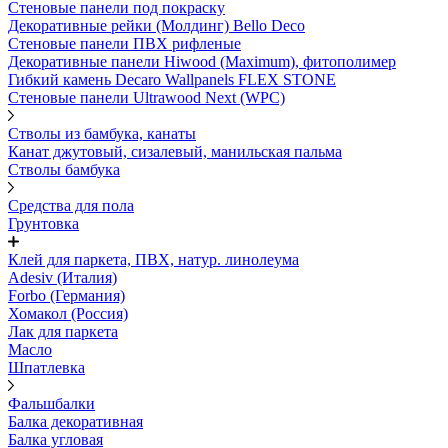
Стеновые панели под покраску
Декоративные рейки (Молдинг) Bello Deco
Стеновые панели ПВХ рифленыe
Декоративные панели Hiwood (Maximum), фитополимер
Гибкий камень Decaro Wallpanels FLEX STONE
Стеновые панели Ultrawood Next (WPC)
Стволы из бамбука, канаты
Канат джутовый, сизалевый, манильская пальма
Стволы бамбука
Средства для пола
Грунтовка
Клей для паркета, ПВХ, натур. линолеума
Adesiv (Италия)
Forbo (Германия)
Хомакол (Россия)
Лак для паркета
Масло
Шпатлевка
Фальшбалки
Балка декоративная
Балка угловая