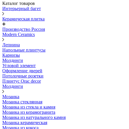
Каталог товаров
Интерьерный багет
Керамическая плитка
Производство Россия
Modern Ceramics
Лепнина
Напольные плинтусы
Карнизы
Молдинги
Угловой элемент
Оформление дверей
Потолочные розетки
Плинтус Orac decor
Молдинги
Мозаика
Мозаика стеклянная
Мозаика из стекла и камня
Мозаика из керамогранита
Мозаика из натурального камня
Мозаика керамическая
Мозаика из кокоса