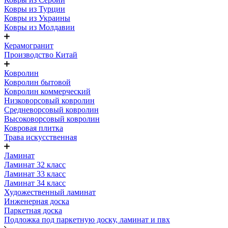
Ковры из Турции
Ковры из Украины
Ковры из Молдавии
Керамогранит
Производство Китай
Ковролин
Ковролин бытовой
Ковролин коммерческий
Низковорсовый ковролин
Средневорсовый ковролин
Высоковорсовый ковролин
Ковровая плитка
Трава искусственная
Ламинат
Ламинат 32 класс
Ламинат 33 класс
Ламинат 34 класс
Художественный ламинат
Инженерная доска
Паркетная доска
Подложка под паркетную доску, ламинат и пвх