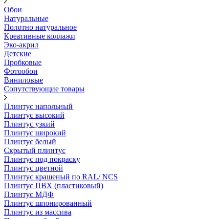
Обои
Натуральные
Полотно натуральное
Креативные коллажи
Эко-акрил
Детские
Пробковые
Фотообои
Виниловые
Сопутствующие товары
Плинтус напольный
Плинтус высокий
Плинтус узкий
Плинтус широкий
Плинтус белый
Скрытый плинтус
Плинтус под покраску
Плинтус цветной
Плинтус крашеный по RAL/ NCS
Плинтус ПВХ (пластиковый)
Плинтус МДФ
Плинтус шпонированный
Плинтус из массива