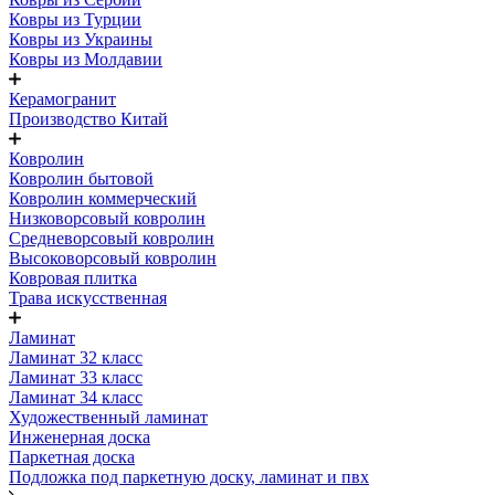
Ковры из Турции
Ковры из Украины
Ковры из Молдавии
Керамогранит
Производство Китай
Ковролин
Ковролин бытовой
Ковролин коммерческий
Низковорсовый ковролин
Средневорсовый ковролин
Высоковорсовый ковролин
Ковровая плитка
Трава искусственная
Ламинат
Ламинат 32 класс
Ламинат 33 класс
Ламинат 34 класс
Художественный ламинат
Инженерная доска
Паркетная доска
Подложка под паркетную доску, ламинат и пвх