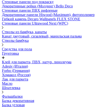
Стеновые панели под покраску
Декоративные рейки (Молдинг) Bello Deco
Стеновые панели ПВХ рифленыe
Декоративные панели Hiwood (Maximum), фитополимер
Гибкий камень Decaro Wallpanels FLEX STONE
Стеновые панели Ultrawood Next (WPC)
Стволы из бамбука, канаты
Канат джутовый, сизалевый, манильская пальма
Стволы бамбука
Средства для пола
Грунтовка
Клей для паркета, ПВХ, натур. линолеума
Adesiv (Италия)
Forbo (Германия)
Хомакол (Россия)
Лак для паркета
Масло
Шпатлевка
Фальшбалки
Балка декоративная
Балка угловая