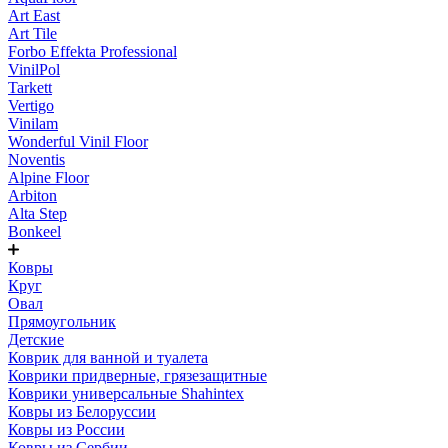
Art East
Art Tile
Forbo Effekta Professional
VinilPol
Tarkett
Vertigo
Vinilam
Wonderful Vinil Floor
Noventis
Alpine Floor
Arbiton
Alta Step
Bonkeel
Ковры
Круг
Овал
Прямоугольник
Детские
Коврик для ванной и туалета
Коврики придверные, грязезащитные
Коврики универсальные Shahintex
Ковры из Белоруссии
Ковры из России
Ковры из Сербии