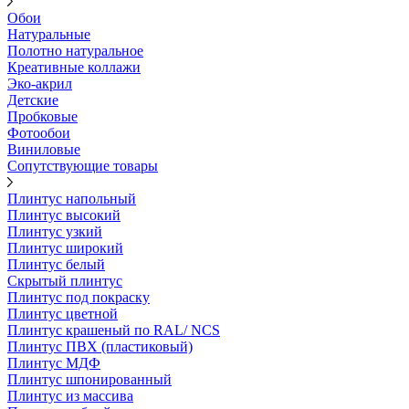
Обои
Натуральные
Полотно натуральное
Креативные коллажи
Эко-акрил
Детские
Пробковые
Фотообои
Виниловые
Сопутствующие товары
Плинтус напольный
Плинтус высокий
Плинтус узкий
Плинтус широкий
Плинтус белый
Скрытый плинтус
Плинтус под покраску
Плинтус цветной
Плинтус крашеный по RAL/ NCS
Плинтус ПВХ (пластиковый)
Плинтус МДФ
Плинтус шпонированный
Плинтус из массива