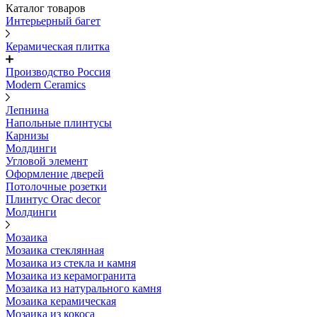
Каталог товаров
Интерьерный багет
Керамическая плитка
Производство Россия
Modern Ceramics
Лепнина
Напольные плинтусы
Карнизы
Молдинги
Угловой элемент
Оформление дверей
Потолочные розетки
Плинтус Orac decor
Молдинги
Мозаика
Мозаика стеклянная
Мозаика из стекла и камня
Мозаика из керамогранита
Мозаика из натурального камня
Мозаика керамическая
Мозаика из кокоса