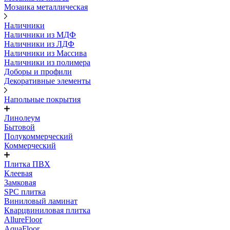
Мозаика металлическая
Наличники
Наличники из МДФ
Наличники из ЛДФ
Наличники из Массива
Наличники из полимера
Доборы и профили
Декоративные элементы
Напольные покрытия
Линолеум
Бытовой
Полукоммерческий
Коммерческий
Плитка ПВХ
Клеевая
Замковая
SPC плитка
Виниловый ламинат
Кварцвиниловая плитка
AllureFloor
AquaFloor