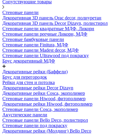
Сопутствующие товары
Стеновые панели
Декоративная 3D панель Orac decor, полиуретан
Декоративная 3D панель Decor Dizayn, полистирол
Стеновые панели квадратные МДФ, Ликорн
Стеновые панели реечные Ликорн, МДФ
Стеновые бамбуковые панели
Стеновые панели Finitura, МДФ
Стеновые панели Madest decor, МДФ
Стеновые панели Ultrawood под покраску
Брус декоративный МДФ
Декоративные рейки (Баффели)
Брус для перегородок
Рейки для стен и потолка
Декоративные рейки Decor Dizayn
Декоративные рейки Cosca, экополимер
Стеновые панели Hiwood, фитополимер
Декоративные рейки Hiwood, фитополимер
Стеновые панели Cosca, экополимер
Акустические панели
Стеновые панели Bello Deco, полистирол
Стеновые панели под покраску
Декоративные рейки (Молдинг) Bello Deco