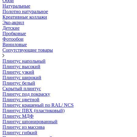
Обои
Натуральные
Полотно натуральное
Креативные коллажи
Эко-акрил
Детские
Пробковые
Фотообои
Виниловые
Сопутствующие товары
Плинтус напольный
Плинтус высокий
Плинтус узкий
Плинтус широкий
Плинтус белый
Скрытый плинтус
Плинтус под покраску
Плинтус цветной
Плинтус крашеный по RAL/ NCS
Плинтус ПВХ (пластиковый)
Плинтус МДФ
Плинтус шпонированный
Плинтус из массива
Плинтус гибкий