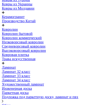
Ковры из Украины
Ковры из Молдавии
Керамогранит
Производство Китай
Ковролин
Ковролин бытовой
Ковролин коммерческий
Низковорсовый ковролин
Средневорсовый ковролин
Высоковорсовый ковролин
Ковровая плитка
Трава искусственная
Ламинат
Ламинат 32 класс
Ламинат 33 класс
Ламинат 34 класс
Художественный ламинат
Инженерная доска
Паркетная доска
Подложка под паркетную доску, ламинат и пвх