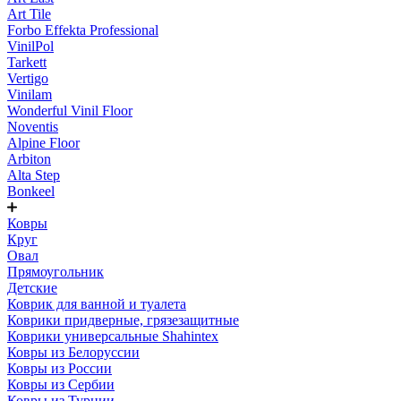
Art Tile
Forbo Effekta Professional
VinilPol
Tarkett
Vertigo
Vinilam
Wonderful Vinil Floor
Noventis
Alpine Floor
Arbiton
Alta Step
Bonkeel
Ковры
Круг
Овал
Прямоугольник
Детские
Коврик для ванной и туалета
Коврики придверные, грязезащитные
Коврики универсальные Shahintex
Ковры из Белоруссии
Ковры из России
Ковры из Сербии
Ковры из Турции