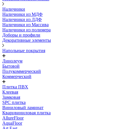
Наличники
Наличники из МДФ
Наличники из ЛДФ
Наличники из Массива
Наличники из полимера
Доборы и профили
Декоративные элементы
Напольные покрытия
Линолеум
Бытовой
Полукоммерческий
Коммерческий
Плитка ПВХ
Клеевая
Замковая
SPC плитка
Виниловый ламинат
Кварцвиниловая плитка
AllureFloor
AquaFloor
Art East