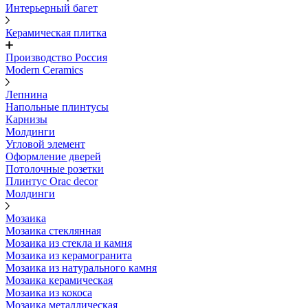
Интерьерный багет
Керамическая плитка
Производство Россия
Modern Ceramics
Лепнина
Напольные плинтусы
Карнизы
Молдинги
Угловой элемент
Оформление дверей
Потолочные розетки
Плинтус Orac decor
Молдинги
Мозаика
Мозаика стеклянная
Мозаика из стекла и камня
Мозаика из керамогранита
Мозаика из натурального камня
Мозаика керамическая
Мозаика из кокоса
Мозаика металлическая