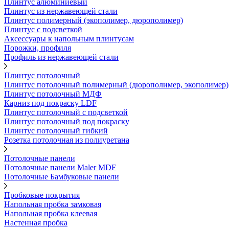
Плинтус алюминиевый
Плинтус из нержавеющей стали
Плинтус полимерный (экополимер, дюрополимер)
Плинтус с подсветкой
Аксессуары к напольным плинтусам
Порожки, профиля
Профиль из нержавеющей стали
Плинтус потолочный
Плинтус потолочный полимерный (дюрополимер, экополимер)
Плинтус потолочный МДФ
Карниз под покраску LDF
Плинтус потолочный с подсветкой
Плинтус потолочный под покраску
Плинтус потолочный гибкий
Розетка потолочная из полиуретана
Потолочные панели
Потолочные панели Maler MDF
Потолочные Бамбуковые панели
Пробковые покрытия
Напольная пробка замковая
Напольная пробка клеевая
Настенная пробка