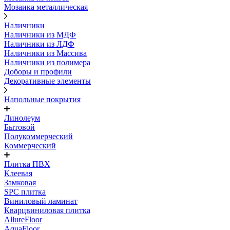
Мозаика металлическая
Наличники
Наличники из МДФ
Наличники из ЛДФ
Наличники из Массива
Наличники из полимера
Доборы и профили
Декоративные элементы
Напольные покрытия
Линолеум
Бытовой
Полукоммерческий
Коммерческий
Плитка ПВХ
Клеевая
Замковая
SPC плитка
Виниловый ламинат
Кварцвиниловая плитка
AllureFloor
AquaFloor