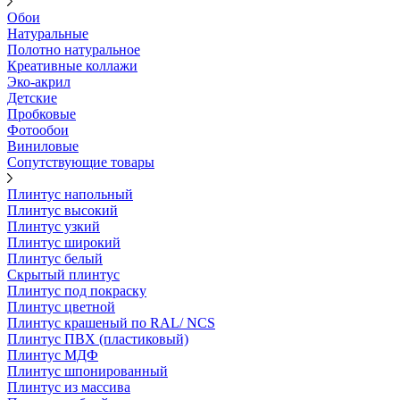
Обои
Натуральные
Полотно натуральное
Креативные коллажи
Эко-акрил
Детские
Пробковые
Фотообои
Виниловые
Сопутствующие товары
Плинтус напольный
Плинтус высокий
Плинтус узкий
Плинтус широкий
Плинтус белый
Скрытый плинтус
Плинтус под покраску
Плинтус цветной
Плинтус крашеный по RAL/ NCS
Плинтус ПВХ (пластиковый)
Плинтус МДФ
Плинтус шпонированный
Плинтус из массива