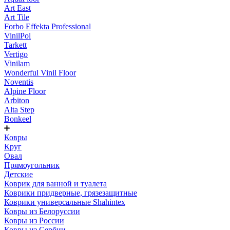
Art East
Art Tile
Forbo Effekta Professional
VinilPol
Tarkett
Vertigo
Vinilam
Wonderful Vinil Floor
Noventis
Alpine Floor
Arbiton
Alta Step
Bonkeel
Ковры
Круг
Овал
Прямоугольник
Детские
Коврик для ванной и туалета
Коврики придверные, грязезащитные
Коврики универсальные Shahintex
Ковры из Белоруссии
Ковры из России
Ковры из Сербии