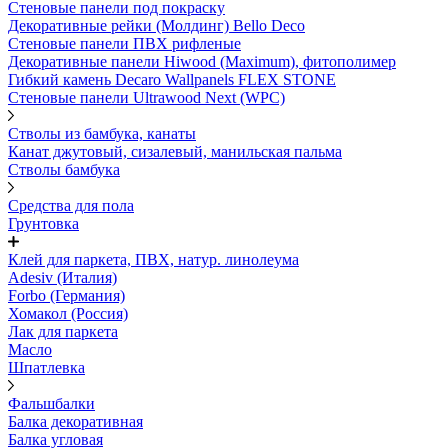
Стеновые панели под покраску
Декоративные рейки (Молдинг) Bello Deco
Стеновые панели ПВХ рифленыe
Декоративные панели Hiwood (Maximum), фитополимер
Гибкий камень Decaro Wallpanels FLEX STONE
Стеновые панели Ultrawood Next (WPC)
Стволы из бамбука, канаты
Канат джутовый, сизалевый, манильская пальма
Стволы бамбука
Средства для пола
Грунтовка
Клей для паркета, ПВХ, натур. линолеума
Adesiv (Италия)
Forbo (Германия)
Хомакол (Россия)
Лак для паркета
Масло
Шпатлевка
Фальшбалки
Балка декоративная
Балка угловая