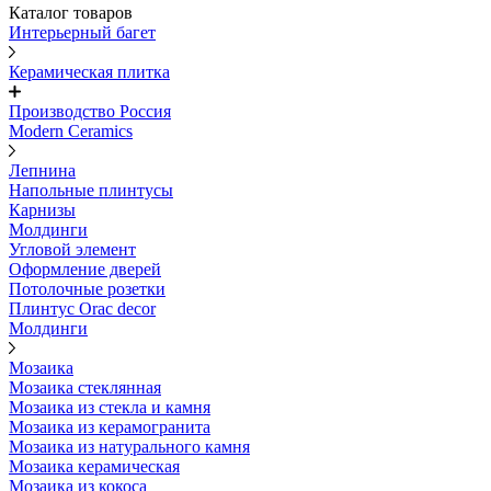
Каталог товаров
Интерьерный багет
Керамическая плитка
Производство Россия
Modern Ceramics
Лепнина
Напольные плинтусы
Карнизы
Молдинги
Угловой элемент
Оформление дверей
Потолочные розетки
Плинтус Orac decor
Молдинги
Мозаика
Мозаика стеклянная
Мозаика из стекла и камня
Мозаика из керамогранита
Мозаика из натурального камня
Мозаика керамическая
Мозаика из кокоса