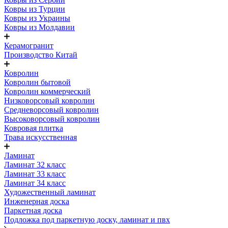
Ковры из Турции
Ковры из Украины
Ковры из Молдавии
Керамогранит
Производство Китай
Ковролин
Ковролин бытовой
Ковролин коммерческий
Низковорсовый ковролин
Средневорсовый ковролин
Высоковорсовый ковролин
Ковровая плитка
Трава искусственная
Ламинат
Ламинат 32 класс
Ламинат 33 класс
Ламинат 34 класс
Художественный ламинат
Инженерная доска
Паркетная доска
Подложка под паркетную доску, ламинат и пвх