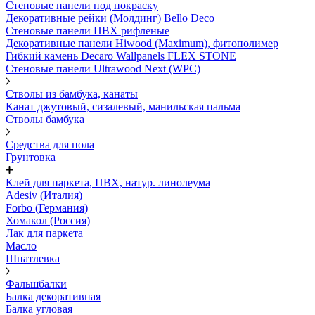
Стеновые панели под покраску
Декоративные рейки (Молдинг) Bello Deco
Стеновые панели ПВХ рифленыe
Декоративные панели Hiwood (Maximum), фитополимер
Гибкий камень Decaro Wallpanels FLEX STONE
Стеновые панели Ultrawood Next (WPC)
Стволы из бамбука, канаты
Канат джутовый, сизалевый, манильская пальма
Стволы бамбука
Средства для пола
Грунтовка
Клей для паркета, ПВХ, натур. линолеума
Adesiv (Италия)
Forbo (Германия)
Хомакол (Россия)
Лак для паркета
Масло
Шпатлевка
Фальшбалки
Балка декоративная
Балка угловая