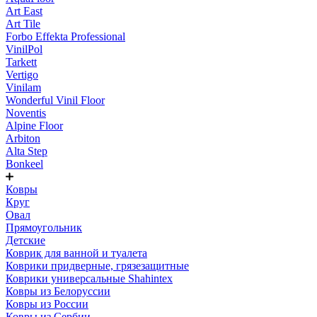
Art East
Art Tile
Forbo Effekta Professional
VinilPol
Tarkett
Vertigo
Vinilam
Wonderful Vinil Floor
Noventis
Alpine Floor
Arbiton
Alta Step
Bonkeel
Ковры
Круг
Овал
Прямоугольник
Детские
Коврик для ванной и туалета
Коврики придверные, грязезащитные
Коврики универсальные Shahintex
Ковры из Белоруссии
Ковры из России
Ковры из Сербии