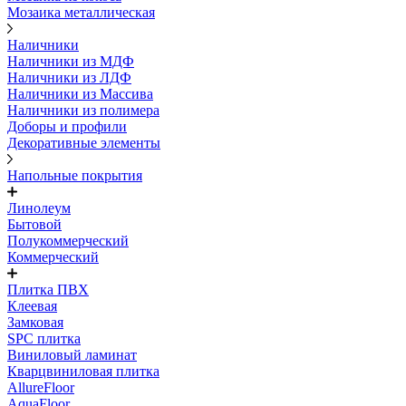
Мозаика металлическая
Наличники
Наличники из МДФ
Наличники из ЛДФ
Наличники из Массива
Наличники из полимера
Доборы и профили
Декоративные элементы
Напольные покрытия
Линолеум
Бытовой
Полукоммерческий
Коммерческий
Плитка ПВХ
Клеевая
Замковая
SPC плитка
Виниловый ламинат
Кварцвиниловая плитка
AllureFloor
AquaFloor