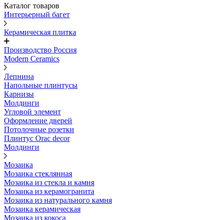
Каталог товаров
Интерьерный багет
Керамическая плитка
Производство Россия
Modern Ceramics
Лепнина
Напольные плинтусы
Карнизы
Молдинги
Угловой элемент
Оформление дверей
Потолочные розетки
Плинтус Orac decor
Молдинги
Мозаика
Мозаика стеклянная
Мозаика из стекла и камня
Мозаика из керамогранита
Мозаика из натурального камня
Мозаика керамическая
Мозаика из кокоса