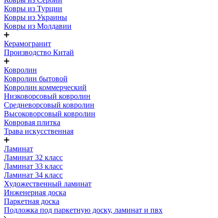
Ковры из Турции
Ковры из Украины
Ковры из Молдавии
Керамогранит
Производство Китай
Ковролин
Ковролин бытовой
Ковролин коммерческий
Низковорсовый ковролин
Средневорсовый ковролин
Высоковорсовый ковролин
Ковровая плитка
Трава искусственная
Ламинат
Ламинат 32 класс
Ламинат 33 класс
Ламинат 34 класс
Художественный ламинат
Инженерная доска
Паркетная доска
Подложка под паркетную доску, ламинат и пвх