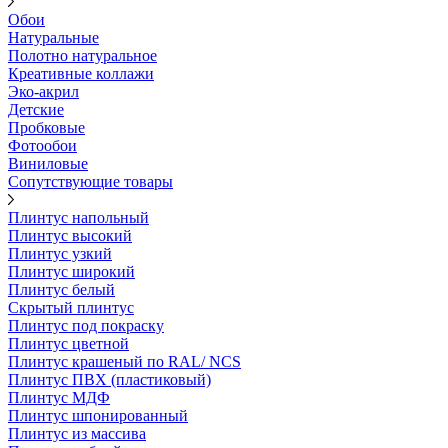
Обои
Натуральные
Полотно натуральное
Креативные коллажи
Эко-акрил
Детские
Пробковые
Фотообои
Виниловые
Сопутствующие товары
Плинтус напольный
Плинтус высокий
Плинтус узкий
Плинтус широкий
Плинтус белый
Скрытый плинтус
Плинтус под покраску
Плинтус цветной
Плинтус крашеный по RAL/ NCS
Плинтус ПВХ (пластиковый)
Плинтус МДФ
Плинтус шпонированный
Плинтус из массива