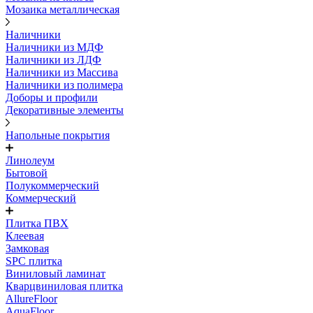
Мозаика металлическая
Наличники
Наличники из МДФ
Наличники из ЛДФ
Наличники из Массива
Наличники из полимера
Доборы и профили
Декоративные элементы
Напольные покрытия
Линолеум
Бытовой
Полукоммерческий
Коммерческий
Плитка ПВХ
Клеевая
Замковая
SPC плитка
Виниловый ламинат
Кварцвиниловая плитка
AllureFloor
AquaFloor