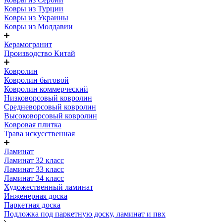
Ковры из Турции
Ковры из Украины
Ковры из Молдавии
Керамогранит
Производство Китай
Ковролин
Ковролин бытовой
Ковролин коммерческий
Низковорсовый ковролин
Средневорсовый ковролин
Высоковорсовый ковролин
Ковровая плитка
Трава искусственная
Ламинат
Ламинат 32 класс
Ламинат 33 класс
Ламинат 34 класс
Художественный ламинат
Инженерная доска
Паркетная доска
Подложка под паркетную доску, ламинат и пвх