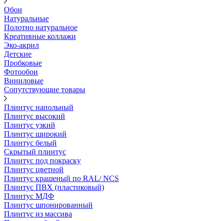
Обои
Натуральные
Полотно натуральное
Креативные коллажи
Эко-акрил
Детские
Пробковые
Фотообои
Виниловые
Сопутствующие товары
Плинтус напольный
Плинтус высокий
Плинтус узкий
Плинтус широкий
Плинтус белый
Скрытый плинтус
Плинтус под покраску
Плинтус цветной
Плинтус крашеный по RAL/ NCS
Плинтус ПВХ (пластиковый)
Плинтус МДФ
Плинтус шпонированный
Плинтус из массива