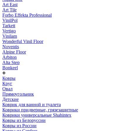
Art East
Art Tile
Forbo Effekta Professional
VinilPol
Tarkett
Vertigo
Vinilam
Wonderful Vinil Floor
Noventis
Alpine Floor
Arbiton
Alta Step
Bonkeel
Ковры
Круг
Овал
Прямоугольник
Детские
Коврик для ванной и туалета
Коврики придверные, грязезащитные
Коврики универсальные Shahintex
Ковры из Белоруссии
Ковры из России
Ковры из Сербии