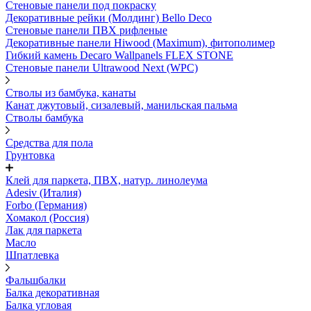
Стеновые панели под покраску
Декоративные рейки (Молдинг) Bello Deco
Стеновые панели ПВХ рифленыe
Декоративные панели Hiwood (Maximum), фитополимер
Гибкий камень Decaro Wallpanels FLEX STONE
Стеновые панели Ultrawood Next (WPC)
Стволы из бамбука, канаты
Канат джутовый, сизалевый, манильская пальма
Стволы бамбука
Средства для пола
Грунтовка
Клей для паркета, ПВХ, натур. линолеума
Adesiv (Италия)
Forbo (Германия)
Хомакол (Россия)
Лак для паркета
Масло
Шпатлевка
Фальшбалки
Балка декоративная
Балка угловая