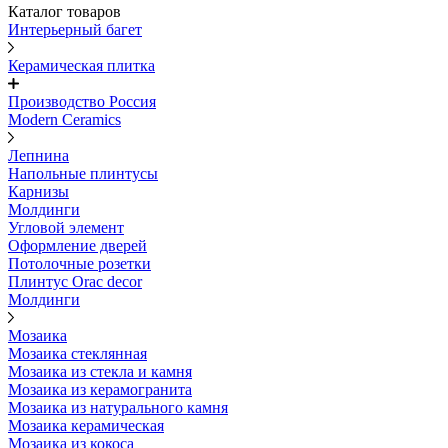
Каталог товаров
Интерьерный багет
Керамическая плитка
Производство Россия
Modern Ceramics
Лепнина
Напольные плинтусы
Карнизы
Молдинги
Угловой элемент
Оформление дверей
Потолочные розетки
Плинтус Orac decor
Молдинги
Мозаика
Мозаика стеклянная
Мозаика из стекла и камня
Мозаика из керамогранита
Мозаика из натурального камня
Мозаика керамическая
Мозаика из кокоса