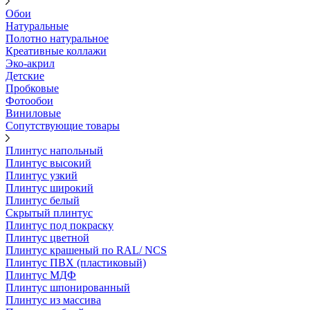
Обои
Натуральные
Полотно натуральное
Креативные коллажи
Эко-акрил
Детские
Пробковые
Фотообои
Виниловые
Сопутствующие товары
Плинтус напольный
Плинтус высокий
Плинтус узкий
Плинтус широкий
Плинтус белый
Скрытый плинтус
Плинтус под покраску
Плинтус цветной
Плинтус крашеный по RAL/ NCS
Плинтус ПВХ (пластиковый)
Плинтус МДФ
Плинтус шпонированный
Плинтус из массива