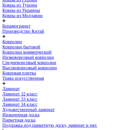
Ковры из Турции
Ковры из Украины
Ковры из Молдавии
Керамогранит
Производство Китай
Ковролин
Ковролин бытовой
Ковролин коммерческий
Низковорсовый ковролин
Средневорсовый ковролин
Высоковорсовый ковролин
Ковровая плитка
Трава искусственная
Ламинат
Ламинат 32 класс
Ламинат 33 класс
Ламинат 34 класс
Художественный ламинат
Инженерная доска
Паркетная доска
Подложка под паркетную доску, ламинат и пвх