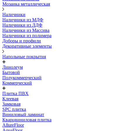
Мозаика металлическая
Наличники
Наличники из МДФ
Наличники из ЛДФ
Наличники из Массива
Наличники из полимера
Доборы и профили
Декоративные элементы
Напольные покрытия
Линолеум
Бытовой
Полукоммерческий
Коммерческий
Плитка ПВХ
Клеевая
Замковая
SPC плитка
Виниловый ламинат
Кварцвиниловая плитка
AllureFloor
AquaFloor