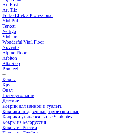
Art East
Art Tile
Forbo Effekta Professional
VinilPol
Tarkett
Vertigo
Vinilam
Wonderful Vinil Floor
Noventis
Alpine Floor
Arbiton
Alta Step
Bonkeel
Ковры
Круг
Овал
Прямоугольник
Детские
Коврик для ванной и туалета
Коврики придверные, грязезащитные
Коврики универсальные Shahintex
Ковры из Белоруссии
Ковры из России
Ковры из Сербии