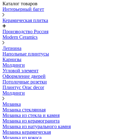
Каталог товаров
Интерьерный багет
Керамическая плитка
Производство Россия
Modern Ceramics
Лепнина
Напольные плинтусы
Карнизы
Молдинги
Угловой элемент
Оформление дверей
Потолочные розетки
Плинтус Orac decor
Молдинги
Мозаика
Мозаика стеклянная
Мозаика из стекла и камня
Мозаика из керамогранита
Мозаика из натурального камня
Мозаика керамическая
Мозаика из кокоса