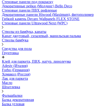
Стеновые панели под покраску
Декоративные рейки (Молдинг) Bello Deco
Стеновые панели ПВХ рифленыe
Декоративные панели Hiwood (Maximum), фитополимер
Гибкий камень Decaro Wallpanels FLEX STONE
Стеновые панели Ultrawood Next (WPC)
Стволы из бамбука, канаты
Канат джутовый, сизалевый, манильская пальма
Стволы бамбука
Средства для пола
Грунтовка
Клей для паркета, ПВХ, натур. линолеума
Adesiv (Италия)
Forbo (Германия)
Хомакол (Россия)
Лак для паркета
Масло
Шпатлевка
Фальшбалки
Балка декоративная
Балка угловая