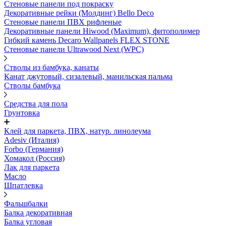
Стеновые панели под покраску
Декоративные рейки (Молдинг) Bello Deco
Стеновые панели ПВХ рифленыe
Декоративные панели Hiwood (Maximum), фитополимер
Гибкий камень Decaro Wallpanels FLEX STONE
Стеновые панели Ultrawood Next (WPC)
Стволы из бамбука, канаты
Канат джутовый, сизалевый, манильская пальма
Стволы бамбука
Средства для пола
Грунтовка
Клей для паркета, ПВХ, натур. линолеума
Adesiv (Италия)
Forbo (Германия)
Хомакол (Россия)
Лак для паркета
Масло
Шпатлевка
Фальшбалки
Балка декоративная
Балка угловая