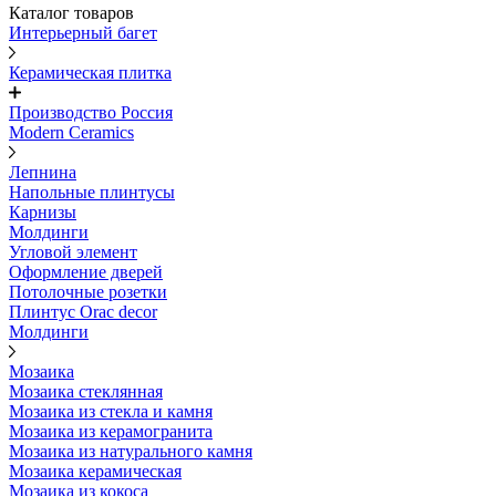
Каталог товаров
Интерьерный багет
Керамическая плитка
Производство Россия
Modern Ceramics
Лепнина
Напольные плинтусы
Карнизы
Молдинги
Угловой элемент
Оформление дверей
Потолочные розетки
Плинтус Orac decor
Молдинги
Мозаика
Мозаика стеклянная
Мозаика из стекла и камня
Мозаика из керамогранита
Мозаика из натурального камня
Мозаика керамическая
Мозаика из кокоса