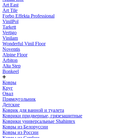
Art East
Art Tile
Forbo Effekta Professional
VinilPol
Tarkett
Vertigo
Vinilam
Wonderful Vinil Floor
Noventis
Alpine Floor
Arbiton
Alta Step
Bonkeel
Ковры
Круг
Овал
Прямоугольник
Детские
Коврик для ванной и туалета
Коврики придверные, грязезащитные
Коврики универсальные Shahintex
Ковры из Белоруссии
Ковры из России
Ковры из Сербии