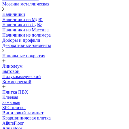
Мозаика металлическая
Наличники
Наличники из МДФ
Наличники из ЛДФ
Наличники из Массива
Наличники из полимера
Доборы и профили
Декоративные элементы
Напольные покрытия
Линолеум
Бытовой
Полукоммерческий
Коммерческий
Плитка ПВХ
Клеевая
Замковая
SPC плитка
Виниловый ламинат
Кварцвиниловая плитка
AllureFloor
AquaFloor