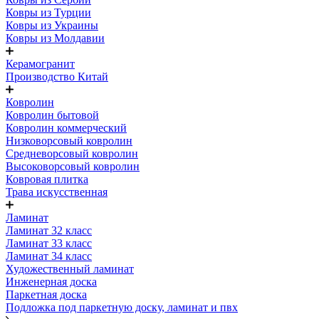
Ковры из Турции
Ковры из Украины
Ковры из Молдавии
Керамогранит
Производство Китай
Ковролин
Ковролин бытовой
Ковролин коммерческий
Низковорсовый ковролин
Средневорсовый ковролин
Высоковорсовый ковролин
Ковровая плитка
Трава искусственная
Ламинат
Ламинат 32 класс
Ламинат 33 класс
Ламинат 34 класс
Художественный ламинат
Инженерная доска
Паркетная доска
Подложка под паркетную доску, ламинат и пвх