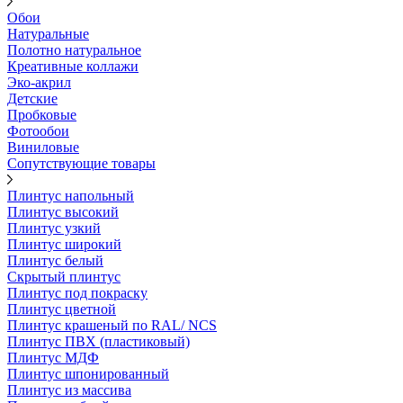
Обои
Натуральные
Полотно натуральное
Креативные коллажи
Эко-акрил
Детские
Пробковые
Фотообои
Виниловые
Сопутствующие товары
Плинтус напольный
Плинтус высокий
Плинтус узкий
Плинтус широкий
Плинтус белый
Скрытый плинтус
Плинтус под покраску
Плинтус цветной
Плинтус крашеный по RAL/ NCS
Плинтус ПВХ (пластиковый)
Плинтус МДФ
Плинтус шпонированный
Плинтус из массива