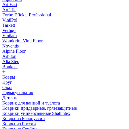
Art East
Art Tile
Forbo Effekta Professional
VinilPol
Tarkett
Vertigo
Vinilam
Wonderful Vinil Floor
Noventis
Alpine Floor
Arbiton
Alta Step
Bonkeel
Ковры
Круг
Овал
Прямоугольник
Детские
Коврик для ванной и туалета
Коврики придверные, грязезащитные
Коврики универсальные Shahintex
Ковры из Белоруссии
Ковры из России
Ковры из Сербии