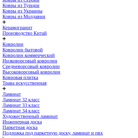
Ковры из Турции
Ковры из Украины
Ковры из Молдавии
Керамогранит
Производство Китай
Ковролин
Ковролин бытовой
Ковролин коммерческий
Низковорсовый ковролин
Средневорсовый ковролин
Высоковорсовый ковролин
Ковровая плитка
Трава искусственная
Ламинат
Ламинат 32 класс
Ламинат 33 класс
Ламинат 34 класс
Художественный ламинат
Инженерная доска
Паркетная доска
Подложка под паркетную доску, ламинат и пвх