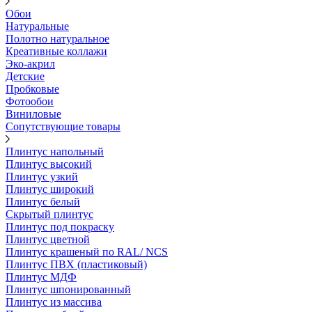
Обои
Натуральные
Полотно натуральное
Креативные коллажи
Эко-акрил
Детские
Пробковые
Фотообои
Виниловые
Сопутствующие товары
Плинтус напольный
Плинтус высокий
Плинтус узкий
Плинтус широкий
Плинтус белый
Скрытый плинтус
Плинтус под покраску
Плинтус цветной
Плинтус крашеный по RAL/ NCS
Плинтус ПВХ (пластиковый)
Плинтус МДФ
Плинтус шпонированный
Плинтус из массива