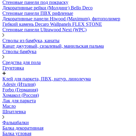
Стеновые панели под покраску
Декоративные рейки (Молдинг) Bello Deco
Стеновые панели ПВХ рифленыe
Декоративные панели Hiwood (Maximum), фитополимер
Гибкий камень Decaro Wallpanels FLEX STONE
Стеновые панели Ultrawood Next (WPC)
Стволы из бамбука, канаты
Канат джутовый, сизалевый, манильская пальма
Стволы бамбука
Средства для пола
Грунтовка
Клей для паркета, ПВХ, натур. линолеума
Adesiv (Италия)
Forbo (Германия)
Хомакол (Россия)
Лак для паркета
Масло
Шпатлевка
Фальшбалки
Балка декоративная
Балка угловая