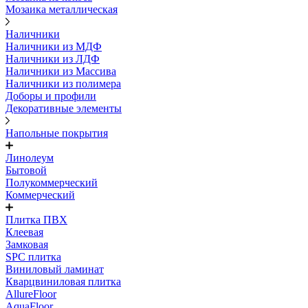
Мозаика металлическая
Наличники
Наличники из МДФ
Наличники из ЛДФ
Наличники из Массива
Наличники из полимера
Доборы и профили
Декоративные элементы
Напольные покрытия
Линолеум
Бытовой
Полукоммерческий
Коммерческий
Плитка ПВХ
Клеевая
Замковая
SPC плитка
Виниловый ламинат
Кварцвиниловая плитка
AllureFloor
AquaFloor