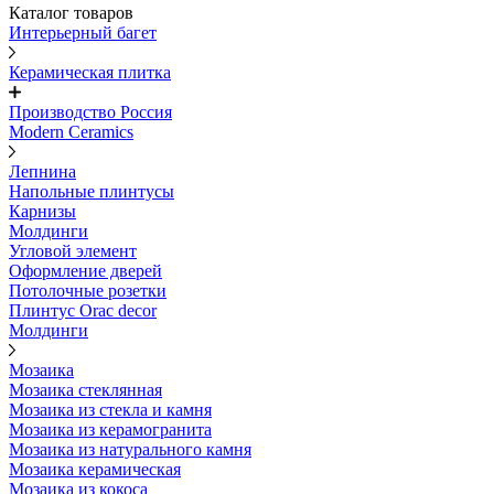
Каталог товаров
Интерьерный багет
Керамическая плитка
Производство Россия
Modern Ceramics
Лепнина
Напольные плинтусы
Карнизы
Молдинги
Угловой элемент
Оформление дверей
Потолочные розетки
Плинтус Orac decor
Молдинги
Мозаика
Мозаика стеклянная
Мозаика из стекла и камня
Мозаика из керамогранита
Мозаика из натурального камня
Мозаика керамическая
Мозаика из кокоса