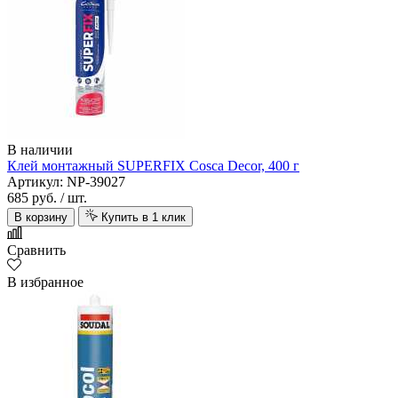
В наличии
Клей монтажный SUPERFIX Cosca Decor, 400 г
Артикул: NP-39027
685 руб.
/ шт.
В корзину
Купить в 1 клик
Сравнить
В избранное