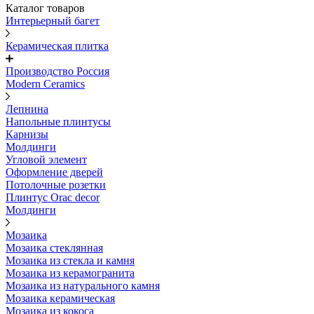
Каталог товаров
Интерьерный багет
Керамическая плитка
Производство Россия
Modern Ceramics
Лепнина
Напольные плинтусы
Карнизы
Молдинги
Угловой элемент
Оформление дверей
Потолочные розетки
Плинтус Orac decor
Молдинги
Мозаика
Мозаика стеклянная
Мозаика из стекла и камня
Мозаика из керамогранита
Мозаика из натурального камня
Мозаика керамическая
Мозаика из кокоса