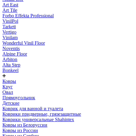
Art East
Art Tile
Forbo Effekta Professional
VinilPol
Tarkett
Vertigo
Vinilam
Wonderful Vinil Floor
Noventis
Alpine Floor
Arbiton
Alta Step
Bonkeel
Ковры
Круг
Овал
Прямоугольник
Детские
Коврик для ванной и туалета
Коврики придверные, грязезащитные
Коврики универсальные Shahintex
Ковры из Белоруссии
Ковры из России
Ковры из Сербии