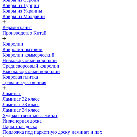
Ковры из Турции
Ковры из Украины
Ковры из Молдавии
Керамогранит
Производство Китай
Ковролин
Ковролин бытовой
Ковролин коммерческий
Низковорсовый ковролин
Средневорсовый ковролин
Высоковорсовый ковролин
Ковровая плитка
Трава искусственная
Ламинат
Ламинат 32 класс
Ламинат 33 класс
Ламинат 34 класс
Художественный ламинат
Инженерная доска
Паркетная доска
Подложка под паркетную доску, ламинат и пвх