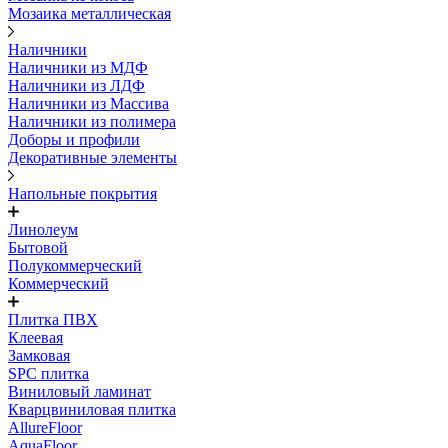
Мозаика металлическая
Наличники
Наличники из МДФ
Наличники из ЛДФ
Наличники из Массива
Наличники из полимера
Доборы и профили
Декоративные элементы
Напольные покрытия
Линолеум
Бытовой
Полукоммерческий
Коммерческий
Плитка ПВХ
Клеевая
Замковая
SPC плитка
Виниловый ламинат
Кварцвиниловая плитка
AllureFloor
AquaFloor