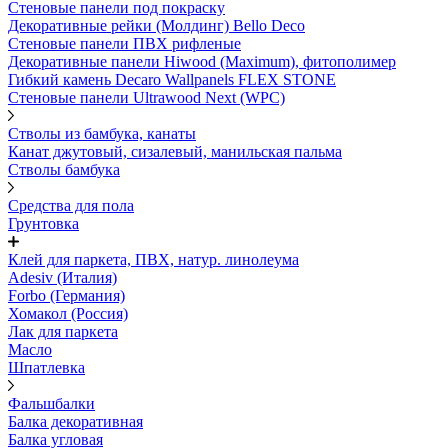
Стеновые панели под покраску
Декоративные рейки (Молдинг) Bello Deco
Стеновые панели ПВХ рифленыe
Декоративные панели Hiwood (Maximum), фитополимер
Гибкий камень Decaro Wallpanels FLEX STONE
Стеновые панели Ultrawood Next (WPC)
Стволы из бамбука, канаты
Канат джутовый, сизалевый, манильская пальма
Стволы бамбука
Средства для пола
Грунтовка
Клей для паркета, ПВХ, натур. линолеума
Adesiv (Италия)
Forbo (Германия)
Хомакол (Россия)
Лак для паркета
Масло
Шпатлевка
Фальшбалки
Балка декоративная
Балка угловая