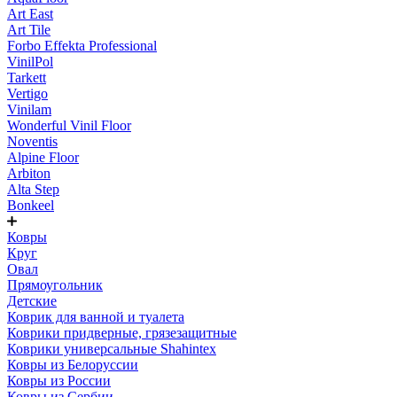
Art East
Art Tile
Forbo Effekta Professional
VinilPol
Tarkett
Vertigo
Vinilam
Wonderful Vinil Floor
Noventis
Alpine Floor
Arbiton
Alta Step
Bonkeel
Ковры
Круг
Овал
Прямоугольник
Детские
Коврик для ванной и туалета
Коврики придверные, грязезащитные
Коврики универсальные Shahintex
Ковры из Белоруссии
Ковры из России
Ковры из Сербии