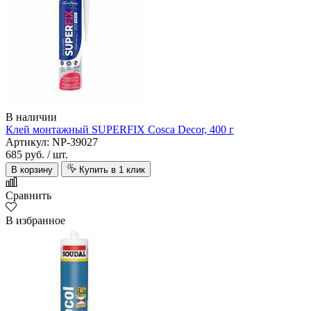
В наличии
Клей монтажный SUPERFIX Cosca Decor, 400 г
Артикул: NP-39027
685 руб.
/ шт.
В корзину
Купить в 1 клик
Сравнить
В избранное