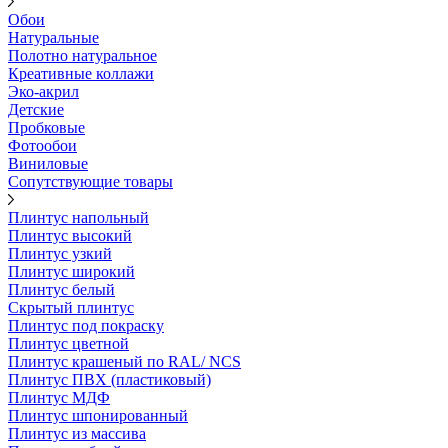
Обои
Натуральные
Полотно натуральное
Креативные коллажи
Эко-акрил
Детские
Пробковые
Фотообои
Виниловые
Сопутствующие товары
Плинтус напольный
Плинтус высокий
Плинтус узкий
Плинтус широкий
Плинтус белый
Скрытый плинтус
Плинтус под покраску
Плинтус цветной
Плинтус крашеный по RAL/ NCS
Плинтус ПВХ (пластиковый)
Плинтус МДФ
Плинтус шпонированный
Плинтус из массива