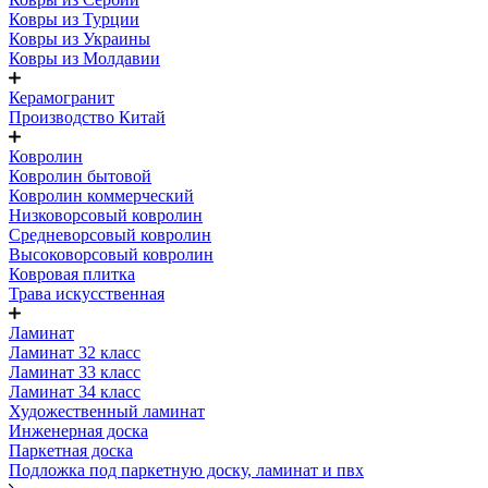
Ковры из Турции
Ковры из Украины
Ковры из Молдавии
Керамогранит
Производство Китай
Ковролин
Ковролин бытовой
Ковролин коммерческий
Низковорсовый ковролин
Средневорсовый ковролин
Высоковорсовый ковролин
Ковровая плитка
Трава искусственная
Ламинат
Ламинат 32 класс
Ламинат 33 класс
Ламинат 34 класс
Художественный ламинат
Инженерная доска
Паркетная доска
Подложка под паркетную доску, ламинат и пвх