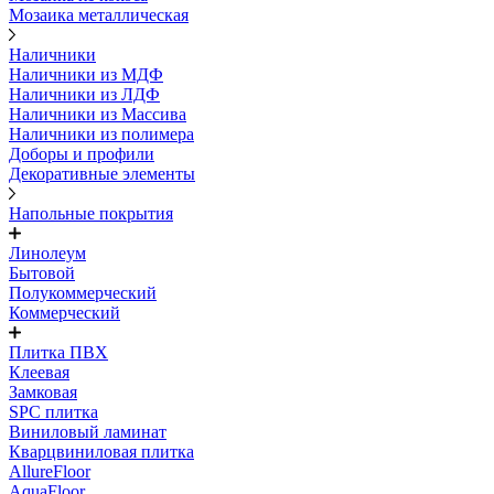
Мозаика металлическая
Наличники
Наличники из МДФ
Наличники из ЛДФ
Наличники из Массива
Наличники из полимера
Доборы и профили
Декоративные элементы
Напольные покрытия
Линолеум
Бытовой
Полукоммерческий
Коммерческий
Плитка ПВХ
Клеевая
Замковая
SPC плитка
Виниловый ламинат
Кварцвиниловая плитка
AllureFloor
AquaFloor