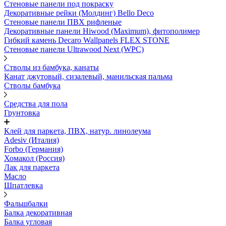
Стеновые панели под покраску
Декоративные рейки (Молдинг) Bello Deco
Стеновые панели ПВХ рифленыe
Декоративные панели Hiwood (Maximum), фитополимер
Гибкий камень Decaro Wallpanels FLEX STONE
Стеновые панели Ultrawood Next (WPC)
Стволы из бамбука, канаты
Канат джутовый, сизалевый, манильская пальма
Стволы бамбука
Средства для пола
Грунтовка
Клей для паркета, ПВХ, натур. линолеума
Adesiv (Италия)
Forbo (Германия)
Хомакол (Россия)
Лак для паркета
Масло
Шпатлевка
Фальшбалки
Балка декоративная
Балка угловая