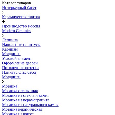
Каталог товаров
Интерьерный багет
Керамическая плитка
Производство Россия
Modern Ceramics
Лепнина
Напольные плинтусы
Карнизы
Молдинги
Угловой элемент
Оформление дверей
Потолочные розетки
Плинтус Orac decor
Молдинги
Мозаика
Мозаика стеклянная
Мозаика из стекла и камня
Мозаика из керамогранита
Мозаика из натурального камня
Мозаика керамическая
Мозаика из кокоса