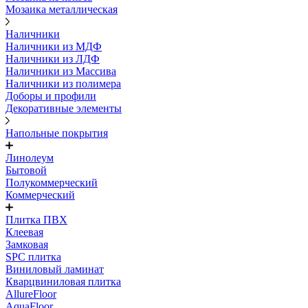
Мозаика металлическая
Наличники
Наличники из МДФ
Наличники из ЛДФ
Наличники из Массива
Наличники из полимера
Доборы и профили
Декоративные элементы
Напольные покрытия
Линолеум
Бытовой
Полукоммерческий
Коммерческий
Плитка ПВХ
Клеевая
Замковая
SPC плитка
Виниловый ламинат
Кварцвиниловая плитка
AllureFloor
AquaFloor