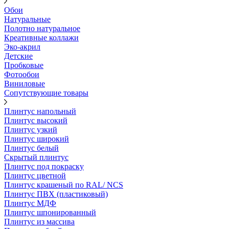
Обои
Натуральные
Полотно натуральное
Креативные коллажи
Эко-акрил
Детские
Пробковые
Фотообои
Виниловые
Сопутствующие товары
Плинтус напольный
Плинтус высокий
Плинтус узкий
Плинтус широкий
Плинтус белый
Скрытый плинтус
Плинтус под покраску
Плинтус цветной
Плинтус крашеный по RAL/ NCS
Плинтус ПВХ (пластиковый)
Плинтус МДФ
Плинтус шпонированный
Плинтус из массива