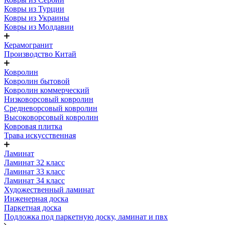
Ковры из Турции
Ковры из Украины
Ковры из Молдавии
Керамогранит
Производство Китай
Ковролин
Ковролин бытовой
Ковролин коммерческий
Низковорсовый ковролин
Средневорсовый ковролин
Высоковорсовый ковролин
Ковровая плитка
Трава искусственная
Ламинат
Ламинат 32 класс
Ламинат 33 класс
Ламинат 34 класс
Художественный ламинат
Инженерная доска
Паркетная доска
Подложка под паркетную доску, ламинат и пвх