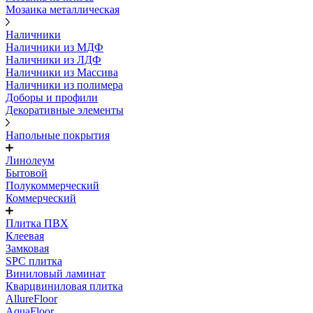
Мозаика металлическая
Наличники
Наличники из МДФ
Наличники из ЛДФ
Наличники из Массива
Наличники из полимера
Доборы и профили
Декоративные элементы
Напольные покрытия
Линолеум
Бытовой
Полукоммерческий
Коммерческий
Плитка ПВХ
Клеевая
Замковая
SPC плитка
Виниловый ламинат
Кварцвиниловая плитка
AllureFloor
AquaFloor