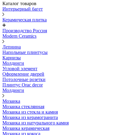
Каталог товаров
Интерьерный багет
Керамическая плитка
Производство Россия
Modern Ceramics
Лепнина
Напольные плинтусы
Карнизы
Молдинги
Угловой элемент
Оформление дверей
Потолочные розетки
Плинтус Orac decor
Молдинги
Мозаика
Мозаика стеклянная
Мозаика из стекла и камня
Мозаика из керамогранита
Мозаика из натурального камня
Мозаика керамическая
Мозаика из кокоса