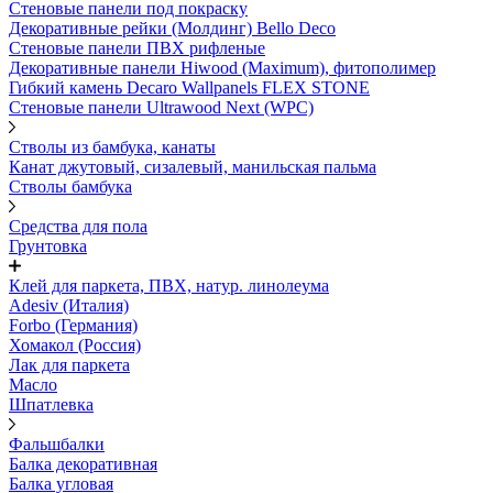
Стеновые панели под покраску
Декоративные рейки (Молдинг) Bello Deco
Стеновые панели ПВХ рифленыe
Декоративные панели Hiwood (Maximum), фитополимер
Гибкий камень Decaro Wallpanels FLEX STONE
Стеновые панели Ultrawood Next (WPC)
Стволы из бамбука, канаты
Канат джутовый, сизалевый, манильская пальма
Стволы бамбука
Средства для пола
Грунтовка
Клей для паркета, ПВХ, натур. линолеума
Adesiv (Италия)
Forbo (Германия)
Хомакол (Россия)
Лак для паркета
Масло
Шпатлевка
Фальшбалки
Балка декоративная
Балка угловая