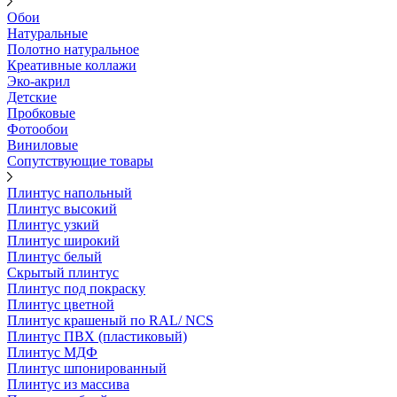
Обои
Натуральные
Полотно натуральное
Креативные коллажи
Эко-акрил
Детские
Пробковые
Фотообои
Виниловые
Сопутствующие товары
Плинтус напольный
Плинтус высокий
Плинтус узкий
Плинтус широкий
Плинтус белый
Скрытый плинтус
Плинтус под покраску
Плинтус цветной
Плинтус крашеный по RAL/ NCS
Плинтус ПВХ (пластиковый)
Плинтус МДФ
Плинтус шпонированный
Плинтус из массива