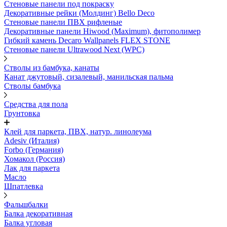
Стеновые панели под покраску
Декоративные рейки (Молдинг) Bello Deco
Стеновые панели ПВХ рифленыe
Декоративные панели Hiwood (Maximum), фитополимер
Гибкий камень Decaro Wallpanels FLEX STONE
Стеновые панели Ultrawood Next (WPC)
Стволы из бамбука, канаты
Канат джутовый, сизалевый, манильская пальма
Стволы бамбука
Средства для пола
Грунтовка
Клей для паркета, ПВХ, натур. линолеума
Adesiv (Италия)
Forbo (Германия)
Хомакол (Россия)
Лак для паркета
Масло
Шпатлевка
Фальшбалки
Балка декоративная
Балка угловая