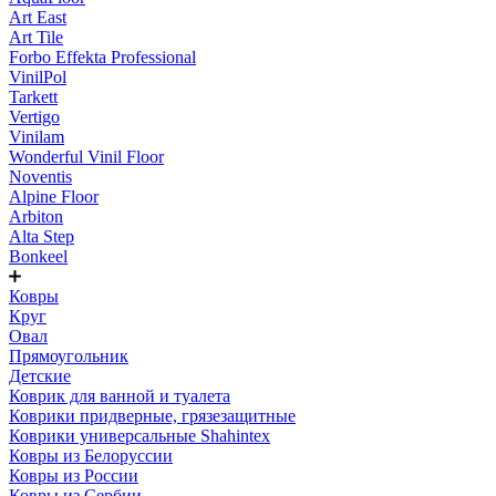
Art East
Art Tile
Forbo Effekta Professional
VinilPol
Tarkett
Vertigo
Vinilam
Wonderful Vinil Floor
Noventis
Alpine Floor
Arbiton
Alta Step
Bonkeel
Ковры
Круг
Овал
Прямоугольник
Детские
Коврик для ванной и туалета
Коврики придверные, грязезащитные
Коврики универсальные Shahintex
Ковры из Белоруссии
Ковры из России
Ковры из Сербии