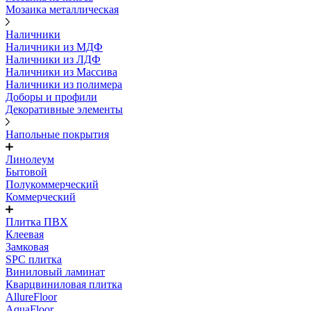
Мозаика металлическая
Наличники
Наличники из МДФ
Наличники из ЛДФ
Наличники из Массива
Наличники из полимера
Доборы и профили
Декоративные элементы
Напольные покрытия
Линолеум
Бытовой
Полукоммерческий
Коммерческий
Плитка ПВХ
Клеевая
Замковая
SPC плитка
Виниловый ламинат
Кварцвиниловая плитка
AllureFloor
AquaFloor