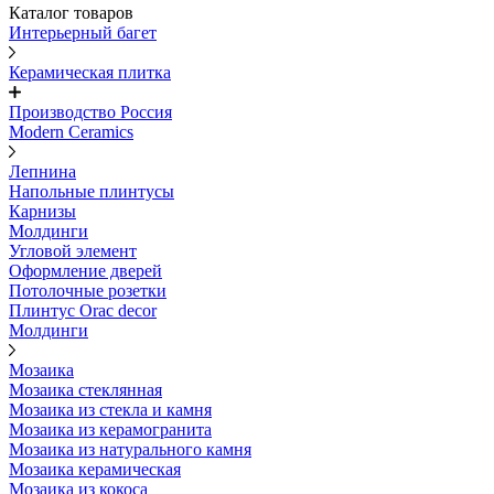
Каталог товаров
Интерьерный багет
Керамическая плитка
Производство Россия
Modern Ceramics
Лепнина
Напольные плинтусы
Карнизы
Молдинги
Угловой элемент
Оформление дверей
Потолочные розетки
Плинтус Orac decor
Молдинги
Мозаика
Мозаика стеклянная
Мозаика из стекла и камня
Мозаика из керамогранита
Мозаика из натурального камня
Мозаика керамическая
Мозаика из кокоса