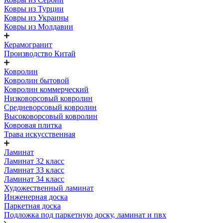
Ковры из Турции
Ковры из Украины
Ковры из Молдавии
Керамогранит
Производство Китай
Ковролин
Ковролин бытовой
Ковролин коммерческий
Низковорсовый ковролин
Средневорсовый ковролин
Высоковорсовый ковролин
Ковровая плитка
Трава искусственная
Ламинат
Ламинат 32 класс
Ламинат 33 класс
Ламинат 34 класс
Художественный ламинат
Инженерная доска
Паркетная доска
Подложка под паркетную доску, ламинат и пвх