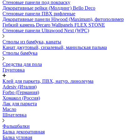
Стеновые панели под покраску
Декоративные рейки (Молдинг) Bello Deco
Стеновые панели ПВХ рифленыe
Декоративные панели Hiwood (Maximum), фитополимер
Гибкий камень Decaro Wallpanels FLEX STONE
Стеновые панели Ultrawood Next (WPC)
Стволы из бамбука, канаты
Канат джутовый, сизалевый, манильская пальма
Стволы бамбука
Средства для пола
Грунтовка
Клей для паркета, ПВХ, натур. линолеума
Adesiv (Италия)
Forbo (Германия)
Хомакол (Россия)
Лак для паркета
Масло
Шпатлевка
Фальшбалки
Балка декоративная
Балка угловая