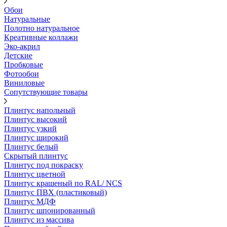
Обои
Натуральные
Полотно натуральное
Креативные коллажи
Эко-акрил
Детские
Пробковые
Фотообои
Виниловые
Сопутствующие товары
Плинтус напольный
Плинтус высокий
Плинтус узкий
Плинтус широкий
Плинтус белый
Скрытый плинтус
Плинтус под покраску
Плинтус цветной
Плинтус крашеный по RAL/ NCS
Плинтус ПВХ (пластиковый)
Плинтус МДФ
Плинтус шпонированный
Плинтус из массива