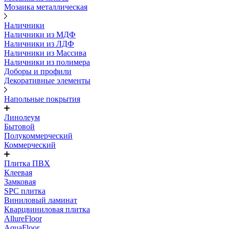
Мозаика металлическая
Наличники
Наличники из МДФ
Наличники из ЛДФ
Наличники из Массива
Наличники из полимера
Доборы и профили
Декоративные элементы
Напольные покрытия
Линолеум
Бытовой
Полукоммерческий
Коммерческий
Плитка ПВХ
Клеевая
Замковая
SPC плитка
Виниловый ламинат
Кварцвиниловая плитка
AllureFloor
AquaFloor