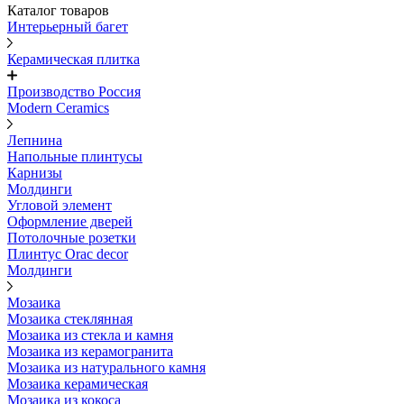
Каталог товаров
Интерьерный багет
Керамическая плитка
Производство Россия
Modern Ceramics
Лепнина
Напольные плинтусы
Карнизы
Молдинги
Угловой элемент
Оформление дверей
Потолочные розетки
Плинтус Orac decor
Молдинги
Мозаика
Мозаика стеклянная
Мозаика из стекла и камня
Мозаика из керамогранита
Мозаика из натурального камня
Мозаика керамическая
Мозаика из кокоса