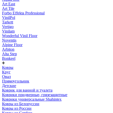
Art East
Art Tile
Forbo Effekta Professional
VinilPol
Tarkett
Vertigo
Vinilam
Wonderful Vinil Floor
Noventis
Alpine Floor
Arbiton
Alta Step
Bonkeel
Ковры
Круг
Овал
Прямоугольник
Детские
Коврик для ванной и туалета
Коврики придверные, грязезащитные
Коврики универсальные Shahintex
Ковры из Белоруссии
Ковры из России
Ковры из Сербии