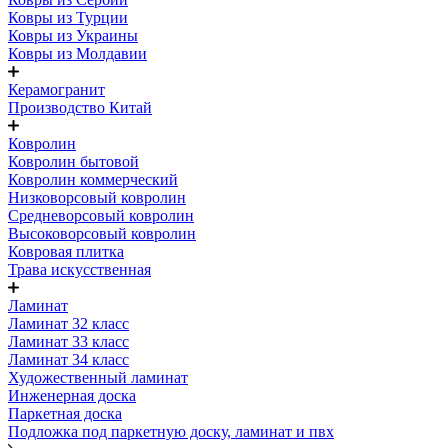
Ковры из Турции
Ковры из Украины
Ковры из Молдавии
Керамогранит
Производство Китай
Ковролин
Ковролин бытовой
Ковролин коммерческий
Низковорсовый ковролин
Средневорсовый ковролин
Высоковорсовый ковролин
Ковровая плитка
Трава искусственная
Ламинат
Ламинат 32 класс
Ламинат 33 класс
Ламинат 34 класс
Художественный ламинат
Инженерная доска
Паркетная доска
Подложка под паркетную доску, ламинат и пвх