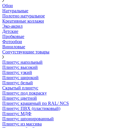
Обои
Натуральные
Полотно натуральное
Креативные коллажи
Эко-акрил
Детские
Пробковые
Фотообои
Виниловые
Сопутствующие товары
Плинтус напольный
Плинтус высокий
Плинтус узкий
Плинтус широкий
Плинтус белый
Скрытый плинтус
Плинтус под покраску
Плинтус цветной
Плинтус крашеный по RAL/ NCS
Плинтус ПВХ (пластиковый)
Плинтус МДФ
Плинтус шпонированный
Плинтус из массива