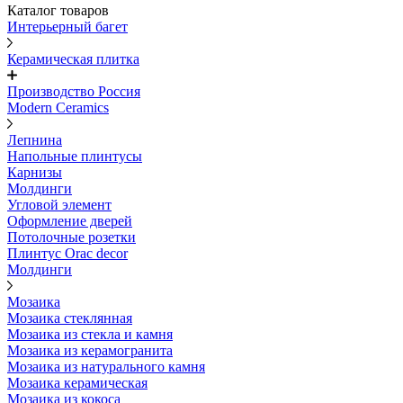
Каталог товаров
Интерьерный багет
Керамическая плитка
Производство Россия
Modern Ceramics
Лепнина
Напольные плинтусы
Карнизы
Молдинги
Угловой элемент
Оформление дверей
Потолочные розетки
Плинтус Orac decor
Молдинги
Мозаика
Мозаика стеклянная
Мозаика из стекла и камня
Мозаика из керамогранита
Мозаика из натурального камня
Мозаика керамическая
Мозаика из кокоса