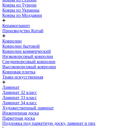
Ковры из Турции
Ковры из Украины
Ковры из Молдавии
Керамогранит
Производство Китай
Ковролин
Ковролин бытовой
Ковролин коммерческий
Низковорсовый ковролин
Средневорсовый ковролин
Высоковорсовый ковролин
Ковровая плитка
Трава искусственная
Ламинат
Ламинат 32 класс
Ламинат 33 класс
Ламинат 34 класс
Художественный ламинат
Инженерная доска
Паркетная доска
Подложка под паркетную доску, ламинат и пвх