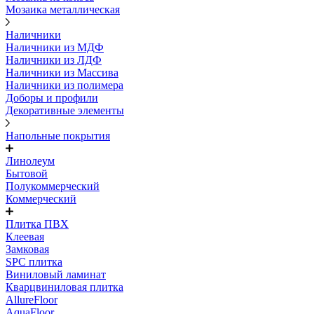
Мозаика металлическая
Наличники
Наличники из МДФ
Наличники из ЛДФ
Наличники из Массива
Наличники из полимера
Доборы и профили
Декоративные элементы
Напольные покрытия
Линолеум
Бытовой
Полукоммерческий
Коммерческий
Плитка ПВХ
Клеевая
Замковая
SPC плитка
Виниловый ламинат
Кварцвиниловая плитка
AllureFloor
AquaFloor