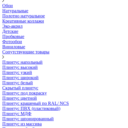
Обои
Натуральные
Полотно натуральное
Креативные коллажи
Эко-акрил
Детские
Пробковые
Фотообои
Виниловые
Сопутствующие товары
Плинтус напольный
Плинтус высокий
Плинтус узкий
Плинтус широкий
Плинтус белый
Скрытый плинтус
Плинтус под покраску
Плинтус цветной
Плинтус крашеный по RAL/ NCS
Плинтус ПВХ (пластиковый)
Плинтус МДФ
Плинтус шпонированный
Плинтус из массива