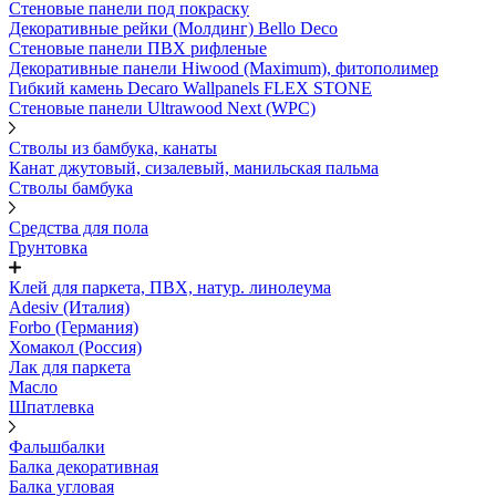
Стеновые панели под покраску
Декоративные рейки (Молдинг) Bello Deco
Стеновые панели ПВХ рифленыe
Декоративные панели Hiwood (Maximum), фитополимер
Гибкий камень Decaro Wallpanels FLEX STONE
Стеновые панели Ultrawood Next (WPC)
Стволы из бамбука, канаты
Канат джутовый, сизалевый, манильская пальма
Стволы бамбука
Средства для пола
Грунтовка
Клей для паркета, ПВХ, натур. линолеума
Adesiv (Италия)
Forbo (Германия)
Хомакол (Россия)
Лак для паркета
Масло
Шпатлевка
Фальшбалки
Балка декоративная
Балка угловая