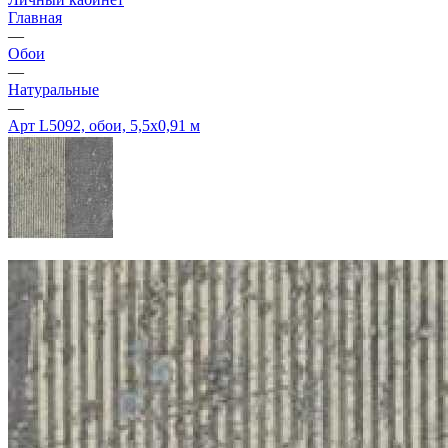
Главная
—
Обои
—
Натуральные
—
Арт L5092, обои, 5,5х0,91 м