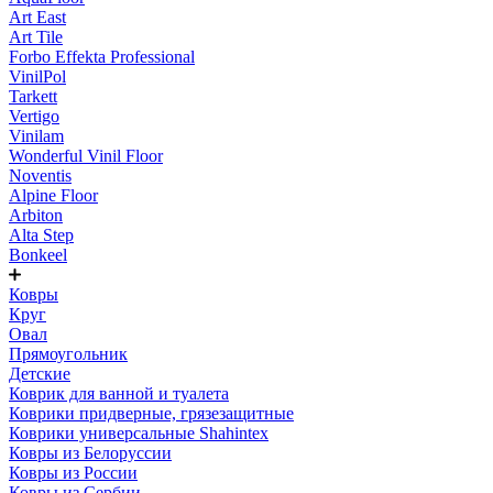
Art East
Art Tile
Forbo Effekta Professional
VinilPol
Tarkett
Vertigo
Vinilam
Wonderful Vinil Floor
Noventis
Alpine Floor
Arbiton
Alta Step
Bonkeel
Ковры
Круг
Овал
Прямоугольник
Детские
Коврик для ванной и туалета
Коврики придверные, грязезащитные
Коврики универсальные Shahintex
Ковры из Белоруссии
Ковры из России
Ковры из Сербии