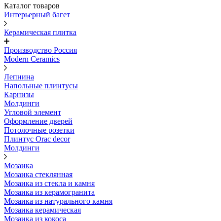
Каталог товаров
Интерьерный багет
Керамическая плитка
Производство Россия
Modern Ceramics
Лепнина
Напольные плинтусы
Карнизы
Молдинги
Угловой элемент
Оформление дверей
Потолочные розетки
Плинтус Orac decor
Молдинги
Мозаика
Мозаика стеклянная
Мозаика из стекла и камня
Мозаика из керамогранита
Мозаика из натурального камня
Мозаика керамическая
Мозаика из кокоса