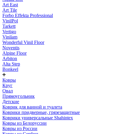
Art East
Art Tile
Forbo Effekta Professional
VinilPol
Tarkett
Vertigo
Vinilam
Wonderful Vinil Floor
Noventis
Alpine Floor
Arbiton
Alta Step
Bonkeel
Ковры
Круг
Овал
Прямоугольник
Детские
Коврик для ванной и туалета
Коврики придверные, грязезащитные
Коврики универсальные Shahintex
Ковры из Белоруссии
Ковры из России
Ковры из Сербии