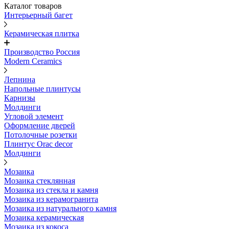
Каталог товаров
Интерьерный багет
Керамическая плитка
Производство Россия
Modern Ceramics
Лепнина
Напольные плинтусы
Карнизы
Молдинги
Угловой элемент
Оформление дверей
Потолочные розетки
Плинтус Orac decor
Молдинги
Мозаика
Мозаика стеклянная
Мозаика из стекла и камня
Мозаика из керамогранита
Мозаика из натурального камня
Мозаика керамическая
Мозаика из кокоса