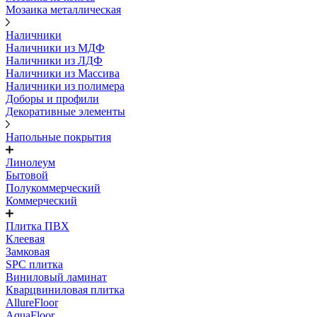
Мозаика металлическая
Наличники
Наличники из МДФ
Наличники из ЛДФ
Наличники из Массива
Наличники из полимера
Доборы и профили
Декоративные элементы
Напольные покрытия
Линолеум
Бытовой
Полукоммерческий
Коммерческий
Плитка ПВХ
Клеевая
Замковая
SPC плитка
Виниловый ламинат
Кварцвиниловая плитка
AllureFloor
AquaFloor