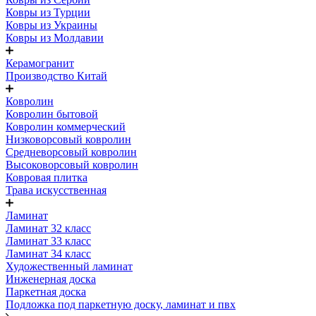
Ковры из Турции
Ковры из Украины
Ковры из Молдавии
Керамогранит
Производство Китай
Ковролин
Ковролин бытовой
Ковролин коммерческий
Низковорсовый ковролин
Средневорсовый ковролин
Высоковорсовый ковролин
Ковровая плитка
Трава искусственная
Ламинат
Ламинат 32 класс
Ламинат 33 класс
Ламинат 34 класс
Художественный ламинат
Инженерная доска
Паркетная доска
Подложка под паркетную доску, ламинат и пвх