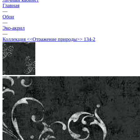
Главная
—
Обои
—
Эко-акрил
—
Коллекция <<Отражение природы>> 134-2