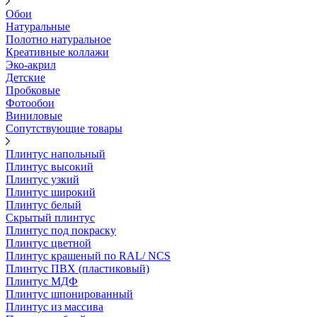
Обои
Натуральные
Полотно натуральное
Креативные коллажи
Эко-акрил
Детские
Пробковые
Фотообои
Виниловые
Сопутствующие товары
Плинтус напольный
Плинтус высокий
Плинтус узкий
Плинтус широкий
Плинтус белый
Скрытый плинтус
Плинтус под покраску
Плинтус цветной
Плинтус крашеный по RAL/ NCS
Плинтус ПВХ (пластиковый)
Плинтус МДФ
Плинтус шпонированный
Плинтус из массива