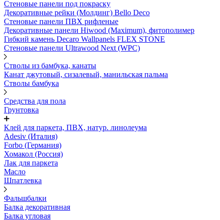
Стеновые панели под покраску
Декоративные рейки (Молдинг) Bello Deco
Стеновые панели ПВХ рифленыe
Декоративные панели Hiwood (Maximum), фитополимер
Гибкий камень Decaro Wallpanels FLEX STONE
Стеновые панели Ultrawood Next (WPC)
Стволы из бамбука, канаты
Канат джутовый, сизалевый, манильская пальма
Стволы бамбука
Средства для пола
Грунтовка
Клей для паркета, ПВХ, натур. линолеума
Adesiv (Италия)
Forbo (Германия)
Хомакол (Россия)
Лак для паркета
Масло
Шпатлевка
Фальшбалки
Балка декоративная
Балка угловая