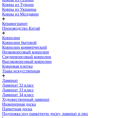
Ковры из Турции
Ковры из Украины
Ковры из Молдавии
Керамогранит
Производство Китай
Ковролин
Ковролин бытовой
Ковролин коммерческий
Низковорсовый ковролин
Средневорсовый ковролин
Высоковорсовый ковролин
Ковровая плитка
Трава искусственная
Ламинат
Ламинат 32 класс
Ламинат 33 класс
Ламинат 34 класс
Художественный ламинат
Инженерная доска
Паркетная доска
Подложка под паркетную доску, ламинат и пвх