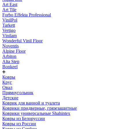
Art East
Art Tile
Forbo Effekta Professional
VinilPol
Tarkett
Vertigo
Vinilam
Wonderful Vinil Floor
Noventis
Alpine Floor
Arbiton
Alta Step
Bonkeel
Ковры
Круг
Овал
Прямоугольник
Детские
Коврик для ванной и туалета
Коврики придверные, грязезащитные
Коврики универсальные Shahintex
Ковры из Белоруссии
Ковры из России
Ковры из Сербии