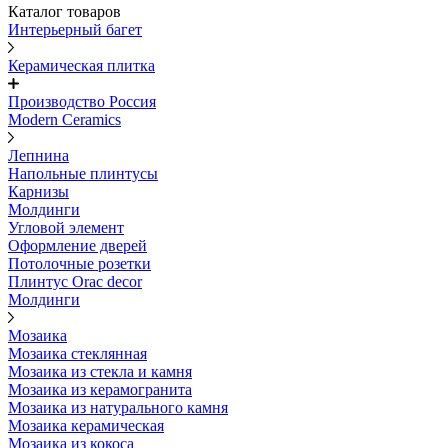
Каталог товаров
Интерьерный багет
Керамическая плитка
Производство Россия
Modern Ceramics
Лепнина
Напольные плинтусы
Карнизы
Молдинги
Угловой элемент
Оформление дверей
Потолочные розетки
Плинтус Orac decor
Молдинги
Мозаика
Мозаика стеклянная
Мозаика из стекла и камня
Мозаика из керамогранита
Мозаика из натурального камня
Мозаика керамическая
Мозаика из кокоса