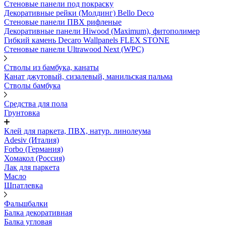
Стеновые панели под покраску
Декоративные рейки (Молдинг) Bello Deco
Стеновые панели ПВХ рифленыe
Декоративные панели Hiwood (Maximum), фитополимер
Гибкий камень Decaro Wallpanels FLEX STONE
Стеновые панели Ultrawood Next (WPC)
Стволы из бамбука, канаты
Канат джутовый, сизалевый, манильская пальма
Стволы бамбука
Средства для пола
Грунтовка
Клей для паркета, ПВХ, натур. линолеума
Adesiv (Италия)
Forbo (Германия)
Хомакол (Россия)
Лак для паркета
Масло
Шпатлевка
Фальшбалки
Балка декоративная
Балка угловая