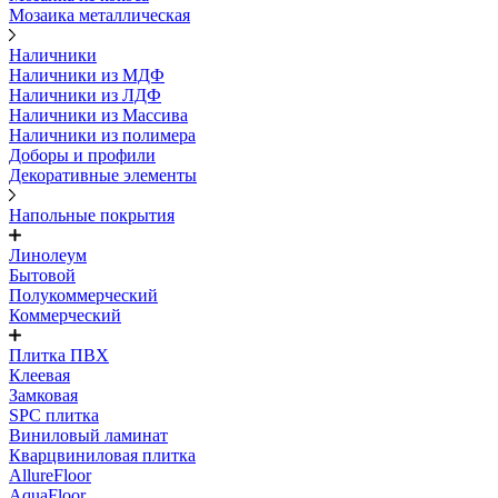
Мозаика металлическая
Наличники
Наличники из МДФ
Наличники из ЛДФ
Наличники из Массива
Наличники из полимера
Доборы и профили
Декоративные элементы
Напольные покрытия
Линолеум
Бытовой
Полукоммерческий
Коммерческий
Плитка ПВХ
Клеевая
Замковая
SPC плитка
Виниловый ламинат
Кварцвиниловая плитка
AllureFloor
AquaFloor