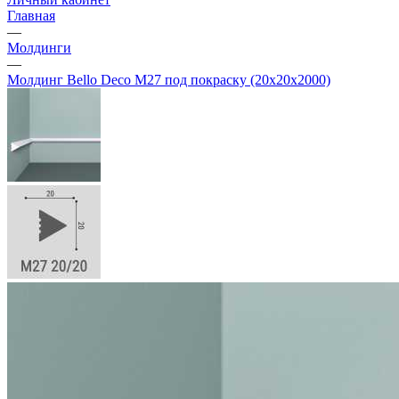
Главная
—
Молдинги
—
Молдинг Bello Deco M27 под покраску (20х20х2000)