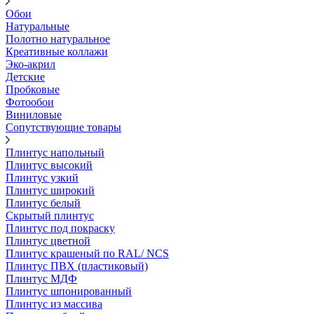
Обои
Натуральные
Полотно натуральное
Креативные коллажи
Эко-акрил
Детские
Пробковые
Фотообои
Виниловые
Сопутствующие товары
Плинтус напольный
Плинтус высокий
Плинтус узкий
Плинтус широкий
Плинтус белый
Скрытый плинтус
Плинтус под покраску
Плинтус цветной
Плинтус крашеный по RAL/ NCS
Плинтус ПВХ (пластиковый)
Плинтус МДФ
Плинтус шпонированный
Плинтус из массива