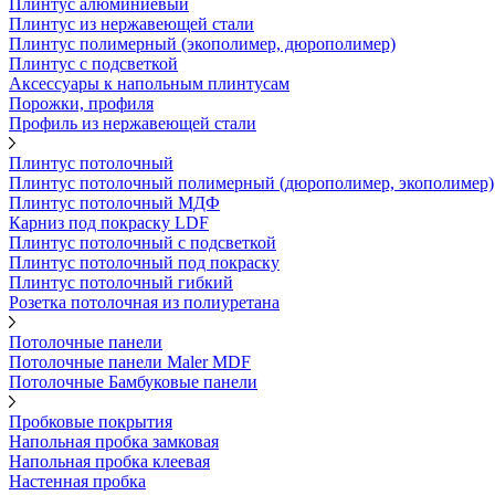
Плинтус алюминиевый
Плинтус из нержавеющей стали
Плинтус полимерный (экополимер, дюрополимер)
Плинтус с подсветкой
Аксессуары к напольным плинтусам
Порожки, профиля
Профиль из нержавеющей стали
Плинтус потолочный
Плинтус потолочный полимерный (дюрополимер, экополимер)
Плинтус потолочный МДФ
Карниз под покраску LDF
Плинтус потолочный с подсветкой
Плинтус потолочный под покраску
Плинтус потолочный гибкий
Розетка потолочная из полиуретана
Потолочные панели
Потолочные панели Maler MDF
Потолочные Бамбуковые панели
Пробковые покрытия
Напольная пробка замковая
Напольная пробка клеевая
Настенная пробка