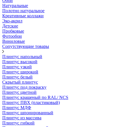
Обои
Натуральные
Полотно натуральное
Креативные коллажи
Эко-акрил
Детские
Пробковые
Фотообои
Виниловые
Сопутствующие товары
Плинтус напольный
Плинтус высокий
Плинтус узкий
Плинтус широкий
Плинтус белый
Скрытый плинтус
Плинтус под покраску
Плинтус цветной
Плинтус крашеный по RAL/ NCS
Плинтус ПВХ (пластиковый)
Плинтус МДФ
Плинтус шпонированный
Плинтус из массива
Плинтус гибкий