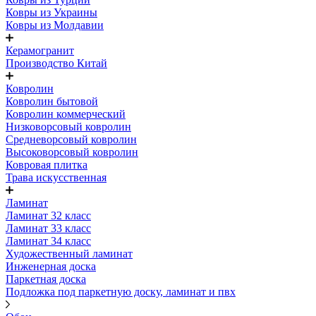
Ковры из Украины
Ковры из Молдавии
Керамогранит
Производство Китай
Ковролин
Ковролин бытовой
Ковролин коммерческий
Низковорсовый ковролин
Средневорсовый ковролин
Высоковорсовый ковролин
Ковровая плитка
Трава искусственная
Ламинат
Ламинат 32 класс
Ламинат 33 класс
Ламинат 34 класс
Художественный ламинат
Инженерная доска
Паркетная доска
Подложка под паркетную доску, ламинат и пвх