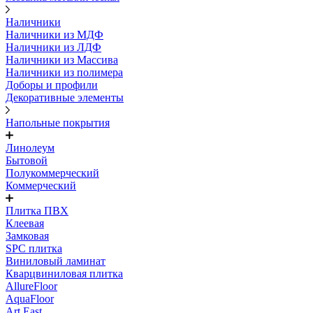
Наличники
Наличники из МДФ
Наличники из ЛДФ
Наличники из Массива
Наличники из полимера
Доборы и профили
Декоративные элементы
Напольные покрытия
Линолеум
Бытовой
Полукоммерческий
Коммерческий
Плитка ПВХ
Клеевая
Замковая
SPC плитка
Виниловый ламинат
Кварцвиниловая плитка
AllureFloor
AquaFloor
Art East