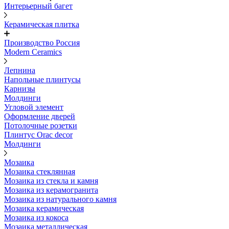
Интерьерный багет
Керамическая плитка
Производство Россия
Modern Ceramics
Лепнина
Напольные плинтусы
Карнизы
Молдинги
Угловой элемент
Оформление дверей
Потолочные розетки
Плинтус Orac decor
Молдинги
Мозаика
Мозаика стеклянная
Мозаика из стекла и камня
Мозаика из керамогранита
Мозаика из натурального камня
Мозаика керамическая
Мозаика из кокоса
Мозаика металлическая