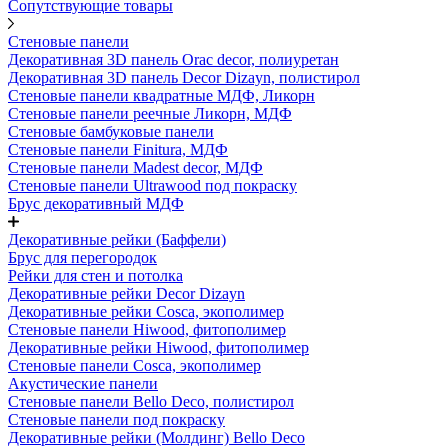
Сопутствующие товары
Стеновые панели
Декоративная 3D панель Orac decor, полиуретан
Декоративная 3D панель Decor Dizayn, полистирол
Стеновые панели квадратные МДФ, Ликорн
Стеновые панели реечные Ликорн, МДФ
Стеновые бамбуковые панели
Стеновые панели Finitura, МДФ
Стеновые панели Madest decor, МДФ
Стеновые панели Ultrawood под покраску
Брус декоративный МДФ
Декоративные рейки (Баффели)
Брус для перегородок
Рейки для стен и потолка
Декоративные рейки Decor Dizayn
Декоративные рейки Cosca, экополимер
Стеновые панели Hiwood, фитополимер
Декоративные рейки Hiwood, фитополимер
Стеновые панели Cosca, экополимер
Акустические панели
Стеновые панели Bello Deco, полистирол
Стеновые панели под покраску
Декоративные рейки (Молдинг) Bello Deco