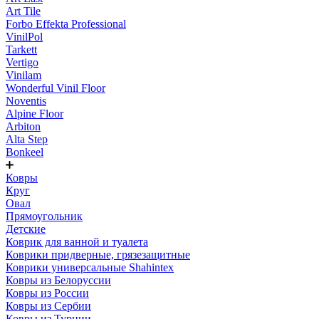
Art Tile
Forbo Effekta Professional
VinilPol
Tarkett
Vertigo
Vinilam
Wonderful Vinil Floor
Noventis
Alpine Floor
Arbiton
Alta Step
Bonkeel
Ковры
Круг
Овал
Прямоугольник
Детские
Коврик для ванной и туалета
Коврики придверные, грязезащитные
Коврики универсальные Shahintex
Ковры из Белоруссии
Ковры из России
Ковры из Сербии
Ковры из Турции