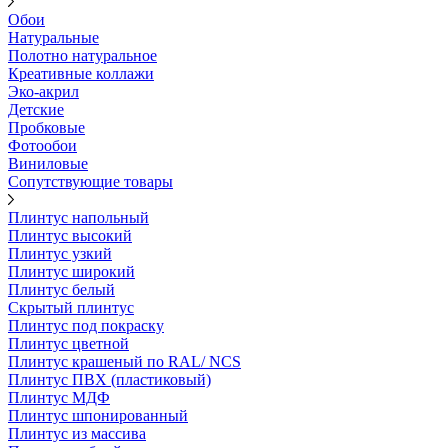
Обои
Натуральные
Полотно натуральное
Креативные коллажи
Эко-акрил
Детские
Пробковые
Фотообои
Виниловые
Сопутствующие товары
Плинтус напольный
Плинтус высокий
Плинтус узкий
Плинтус широкий
Плинтус белый
Скрытый плинтус
Плинтус под покраску
Плинтус цветной
Плинтус крашеный по RAL/ NCS
Плинтус ПВХ (пластиковый)
Плинтус МДФ
Плинтус шпонированный
Плинтус из массива