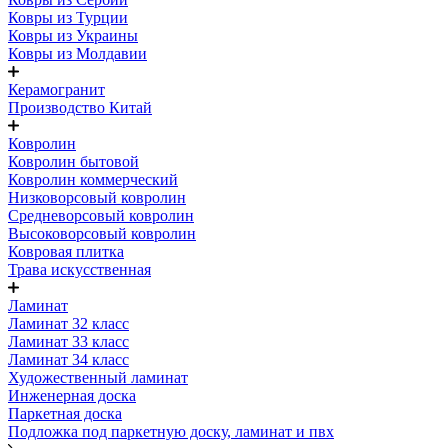
Ковры из Турции
Ковры из Украины
Ковры из Молдавии
Керамогранит
Производство Китай
Ковролин
Ковролин бытовой
Ковролин коммерческий
Низковорсовый ковролин
Средневорсовый ковролин
Высоковорсовый ковролин
Ковровая плитка
Трава искусственная
Ламинат
Ламинат 32 класс
Ламинат 33 класс
Ламинат 34 класс
Художественный ламинат
Инженерная доска
Паркетная доска
Подложка под паркетную доску, ламинат и пвх