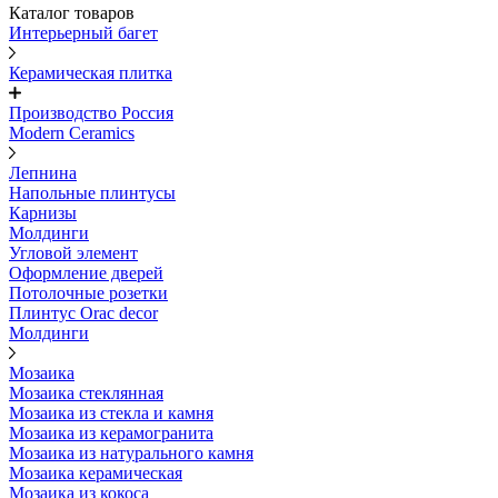
Каталог товаров
Интерьерный багет
Керамическая плитка
Производство Россия
Modern Ceramics
Лепнина
Напольные плинтусы
Карнизы
Молдинги
Угловой элемент
Оформление дверей
Потолочные розетки
Плинтус Orac decor
Молдинги
Мозаика
Мозаика стеклянная
Мозаика из стекла и камня
Мозаика из керамогранита
Мозаика из натурального камня
Мозаика керамическая
Мозаика из кокоса