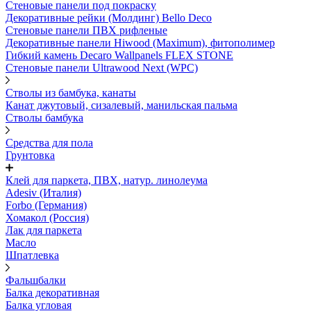
Стеновые панели под покраску
Декоративные рейки (Молдинг) Bello Deco
Стеновые панели ПВХ рифленыe
Декоративные панели Hiwood (Maximum), фитополимер
Гибкий камень Decaro Wallpanels FLEX STONE
Стеновые панели Ultrawood Next (WPC)
Стволы из бамбука, канаты
Канат джутовый, сизалевый, манильская пальма
Стволы бамбука
Средства для пола
Грунтовка
Клей для паркета, ПВХ, натур. линолеума
Adesiv (Италия)
Forbo (Германия)
Хомакол (Россия)
Лак для паркета
Масло
Шпатлевка
Фальшбалки
Балка декоративная
Балка угловая