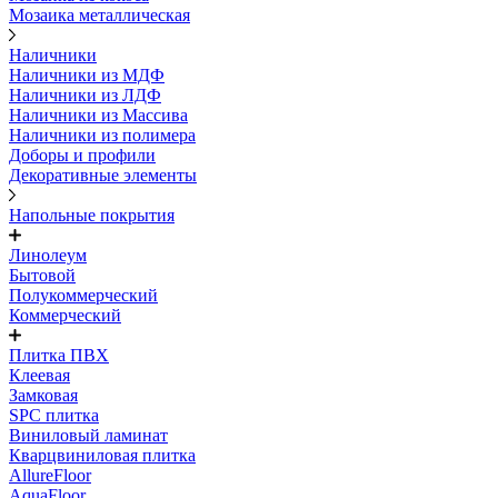
Мозаика металлическая
Наличники
Наличники из МДФ
Наличники из ЛДФ
Наличники из Массива
Наличники из полимера
Доборы и профили
Декоративные элементы
Напольные покрытия
Линолеум
Бытовой
Полукоммерческий
Коммерческий
Плитка ПВХ
Клеевая
Замковая
SPC плитка
Виниловый ламинат
Кварцвиниловая плитка
AllureFloor
AquaFloor