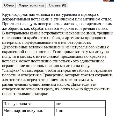
Обзор
Характеристики
Отзывы (0)
Крупноформатная мозаика из натурального мрамора с
декоративными вставками в этническом или античном стиле.
Приятная на ощупь поверхность - матовая, состаренная таким
же образом, как обрабатывается морская или речная галька.
В натуральном камне встречаются несквозные ямки, трещины
и неровности краёв - это не брак, а артефакты природного
материала, подчёркивающие его неповторимость.
Декоративные вставки выполнены из натурального камня с
окрашенной поверхностью. Если применять эту мозаику на
полу, то в местах с интенсивной проходимостью краска на
вставках может постепенно стираться - это единственное
ограничение по использованию мозаики на полу.
"Лайфхак" от мастеров: чтобы затирка не забивала отдельные
полости и отверстия в Травертине, которые хочется сохранить
для эстетики, перед затиранием их можно замазать
размягчённым хозяйственным мылом. Даже если эти
отверстия не отмоются сразу, их легко можно будет очистить
после застывания затирки.
Цена указана за:
шт
Мин. партия покупки:
1 шт