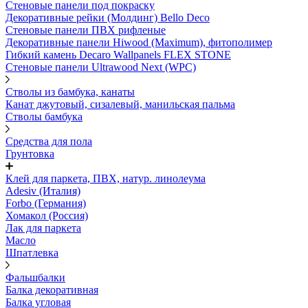
Стеновые панели под покраску
Декоративные рейки (Молдинг) Bello Deco
Стеновые панели ПВХ рифленыe
Декоративные панели Hiwood (Maximum), фитополимер
Гибкий камень Decaro Wallpanels FLEX STONE
Стеновые панели Ultrawood Next (WPC)
Стволы из бамбука, канаты
Канат джутовый, сизалевый, манильская пальма
Стволы бамбука
Средства для пола
Грунтовка
Клей для паркета, ПВХ, натур. линолеума
Adesiv (Италия)
Forbo (Германия)
Хомакол (Россия)
Лак для паркета
Масло
Шпатлевка
Фальшбалки
Балка декоративная
Балка угловая