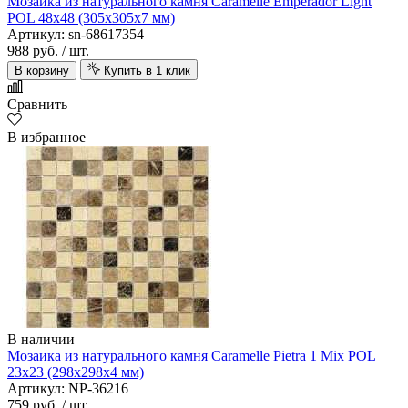
Мозаика из натурального камня Caramelle Emperador Light
POL 48х48 (305х305х7 мм)
Артикул: sn-68617354
988 руб.
/ шт.
В корзину
Купить в 1 клик
Сравнить
В избранное
В наличии
Мозаика из натурального камня Caramelle Pietra 1 Mix POL
23х23 (298х298х4 мм)
Артикул: NP-36216
759 руб.
/ шт.