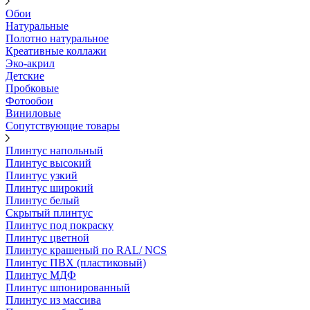
Обои
Натуральные
Полотно натуральное
Креативные коллажи
Эко-акрил
Детские
Пробковые
Фотообои
Виниловые
Сопутствующие товары
Плинтус напольный
Плинтус высокий
Плинтус узкий
Плинтус широкий
Плинтус белый
Скрытый плинтус
Плинтус под покраску
Плинтус цветной
Плинтус крашеный по RAL/ NCS
Плинтус ПВХ (пластиковый)
Плинтус МДФ
Плинтус шпонированный
Плинтус из массива