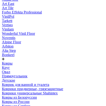
Art East
Art Tile
Forbo Effekta Professional
VinilPol
Tarkett
Vertigo
Vinilam
Wonderful Vinil Floor
Noventis
Alpine Floor
Arbiton
Alta Step
Bonkeel
Ковры
Круг
Овал
Прямоугольник
Детские
Коврик для ванной и туалета
Коврики придверные, грязезащитные
Коврики универсальные Shahintex
Ковры из Белоруссии
Ковры из России
Ковры из Сербии