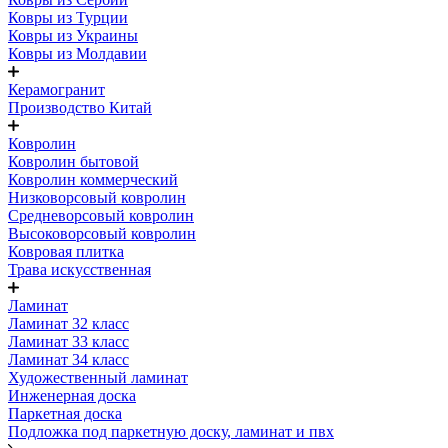
Ковры из Турции
Ковры из Украины
Ковры из Молдавии
Керамогранит
Производство Китай
Ковролин
Ковролин бытовой
Ковролин коммерческий
Низковорсовый ковролин
Средневорсовый ковролин
Высоковорсовый ковролин
Ковровая плитка
Трава искусственная
Ламинат
Ламинат 32 класс
Ламинат 33 класс
Ламинат 34 класс
Художественный ламинат
Инженерная доска
Паркетная доска
Подложка под паркетную доску, ламинат и пвх