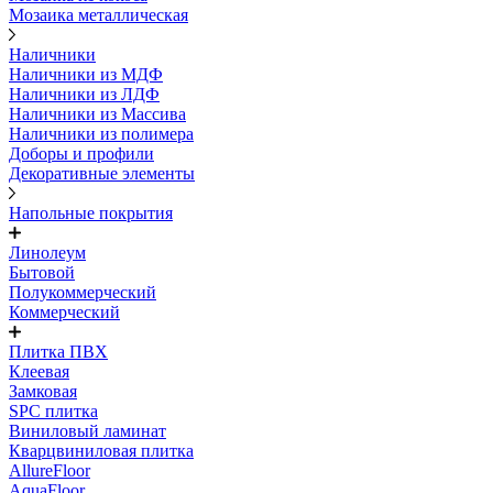
Мозаика металлическая
Наличники
Наличники из МДФ
Наличники из ЛДФ
Наличники из Массива
Наличники из полимера
Доборы и профили
Декоративные элементы
Напольные покрытия
Линолеум
Бытовой
Полукоммерческий
Коммерческий
Плитка ПВХ
Клеевая
Замковая
SPC плитка
Виниловый ламинат
Кварцвиниловая плитка
AllureFloor
AquaFloor