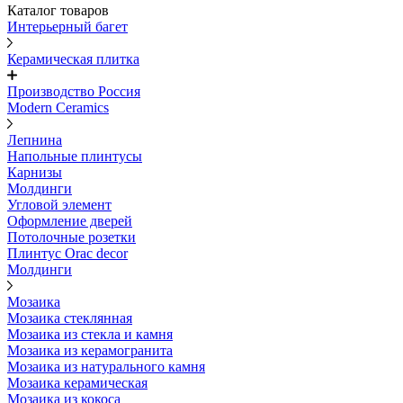
Каталог товаров
Интерьерный багет
Керамическая плитка
Производство Россия
Modern Ceramics
Лепнина
Напольные плинтусы
Карнизы
Молдинги
Угловой элемент
Оформление дверей
Потолочные розетки
Плинтус Orac decor
Молдинги
Мозаика
Мозаика стеклянная
Мозаика из стекла и камня
Мозаика из керамогранита
Мозаика из натурального камня
Мозаика керамическая
Мозаика из кокоса