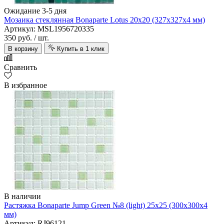
Ожидание 3-5 дня
Мозаика стеклянная Bonaparte Lotus 20х20 (327х327х4 мм)
Артикул: MSL1956720335
350 руб.
/ шт.
В корзину
Купить в 1 клик
Сравнить
В избранное
В наличии
Растяжка Bonaparte Jump Green №8 (light) 25х25 (300х300х4
мм)
Артикул: RJ96121