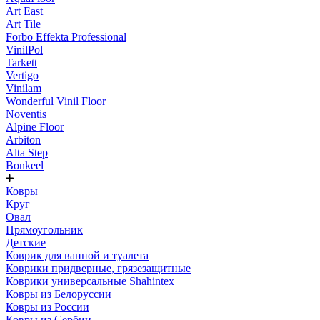
Art East
Art Tile
Forbo Effekta Professional
VinilPol
Tarkett
Vertigo
Vinilam
Wonderful Vinil Floor
Noventis
Alpine Floor
Arbiton
Alta Step
Bonkeel
Ковры
Круг
Овал
Прямоугольник
Детские
Коврик для ванной и туалета
Коврики придверные, грязезащитные
Коврики универсальные Shahintex
Ковры из Белоруссии
Ковры из России
Ковры из Сербии