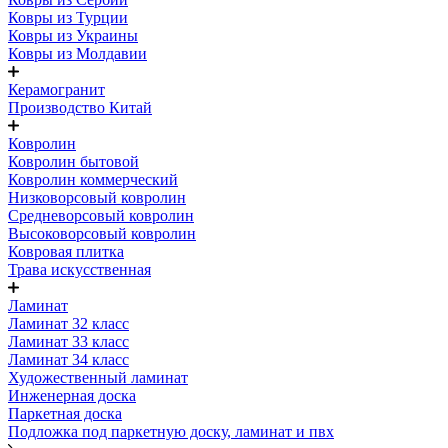
Ковры из Турции
Ковры из Украины
Ковры из Молдавии
Керамогранит
Производство Китай
Ковролин
Ковролин бытовой
Ковролин коммерческий
Низковорсовый ковролин
Средневорсовый ковролин
Высоковорсовый ковролин
Ковровая плитка
Трава искусственная
Ламинат
Ламинат 32 класс
Ламинат 33 класс
Ламинат 34 класс
Художественный ламинат
Инженерная доска
Паркетная доска
Подложка под паркетную доску, ламинат и пвх