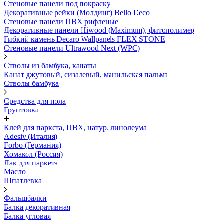
Стеновые панели под покраску
Декоративные рейки (Молдинг) Bello Deco
Стеновые панели ПВХ рифленыe
Декоративные панели Hiwood (Maximum), фитополимер
Гибкий камень Decaro Wallpanels FLEX STONE
Стеновые панели Ultrawood Next (WPC)
Стволы из бамбука, канаты
Канат джутовый, сизалевый, манильская пальма
Стволы бамбука
Средства для пола
Грунтовка
Клей для паркета, ПВХ, натур. линолеума
Adesiv (Италия)
Forbo (Германия)
Хомакол (Россия)
Лак для паркета
Масло
Шпатлевка
Фальшбалки
Балка декоративная
Балка угловая