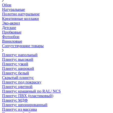
Обои
Натуральные
Полотно натуральное
Креативные коллажи
Эко-акрил
Детские
Пробковые
Фотообои
Виниловые
Сопутствующие товары
Плинтус напольный
Плинтус высокий
Плинтус узкий
Плинтус широкий
Плинтус белый
Скрытый плинтус
Плинтус под покраску
Плинтус цветной
Плинтус крашеный по RAL/ NCS
Плинтус ПВХ (пластиковый)
Плинтус МДФ
Плинтус шпонированный
Плинтус из массива