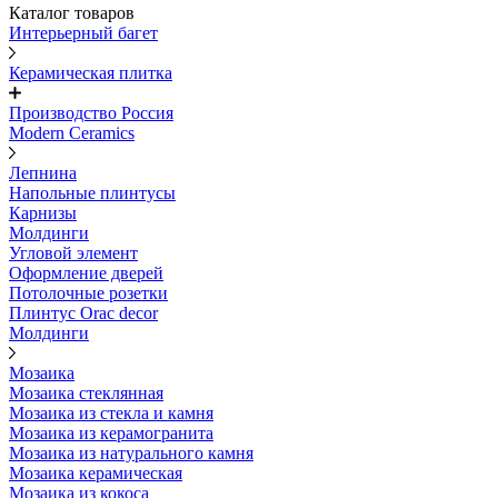
Каталог товаров
Интерьерный багет
Керамическая плитка
Производство Россия
Modern Ceramics
Лепнина
Напольные плинтусы
Карнизы
Молдинги
Угловой элемент
Оформление дверей
Потолочные розетки
Плинтус Orac decor
Молдинги
Мозаика
Мозаика стеклянная
Мозаика из стекла и камня
Мозаика из керамогранита
Мозаика из натурального камня
Мозаика керамическая
Мозаика из кокоса