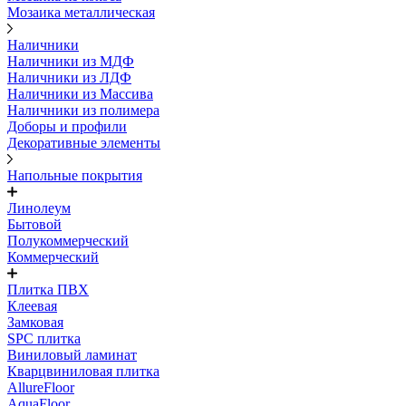
Мозаика металлическая
Наличники
Наличники из МДФ
Наличники из ЛДФ
Наличники из Массива
Наличники из полимера
Доборы и профили
Декоративные элементы
Напольные покрытия
Линолеум
Бытовой
Полукоммерческий
Коммерческий
Плитка ПВХ
Клеевая
Замковая
SPC плитка
Виниловый ламинат
Кварцвиниловая плитка
AllureFloor
AquaFloor