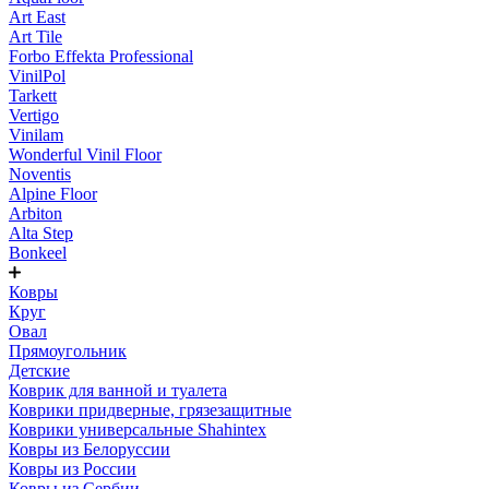
Art East
Art Tile
Forbo Effekta Professional
VinilPol
Tarkett
Vertigo
Vinilam
Wonderful Vinil Floor
Noventis
Alpine Floor
Arbiton
Alta Step
Bonkeel
Ковры
Круг
Овал
Прямоугольник
Детские
Коврик для ванной и туалета
Коврики придверные, грязезащитные
Коврики универсальные Shahintex
Ковры из Белоруссии
Ковры из России
Ковры из Сербии