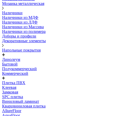
Мозаика металлическая
Наличники
Наличники из МДФ
Наличники из ЛДФ
Наличники из Массива
Наличники из полимера
Доборы и профили
Декоративные элементы
Напольные покрытия
Линолеум
Бытовой
Полукоммерческий
Коммерческий
Плитка ПВХ
Клеевая
Замковая
SPC плитка
Виниловый ламинат
Кварцвиниловая плитка
AllureFloor
AquaFloor