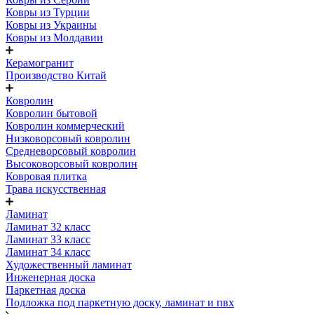
Ковры из Турции
Ковры из Украины
Ковры из Молдавии
Керамогранит
Производство Китай
Ковролин
Ковролин бытовой
Ковролин коммерческий
Низковорсовый ковролин
Средневорсовый ковролин
Высоковорсовый ковролин
Ковровая плитка
Трава искусственная
Ламинат
Ламинат 32 класс
Ламинат 33 класс
Ламинат 34 класс
Художественный ламинат
Инженерная доска
Паркетная доска
Подложка под паркетную доску, ламинат и пвх