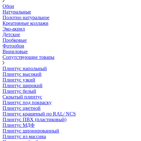
Обои
Натуральные
Полотно натуральное
Креативные коллажи
Эко-акрил
Детские
Пробковые
Фотообои
Виниловые
Сопутствующие товары
Плинтус напольный
Плинтус высокий
Плинтус узкий
Плинтус широкий
Плинтус белый
Скрытый плинтус
Плинтус под покраску
Плинтус цветной
Плинтус крашеный по RAL/ NCS
Плинтус ПВХ (пластиковый)
Плинтус МДФ
Плинтус шпонированный
Плинтус из массива