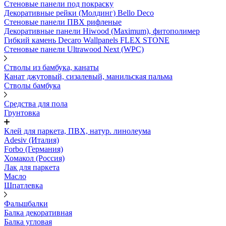
Стеновые панели под покраску
Декоративные рейки (Молдинг) Bello Deco
Стеновые панели ПВХ рифленыe
Декоративные панели Hiwood (Maximum), фитополимер
Гибкий камень Decaro Wallpanels FLEX STONE
Стеновые панели Ultrawood Next (WPC)
Стволы из бамбука, канаты
Канат джутовый, сизалевый, манильская пальма
Стволы бамбука
Средства для пола
Грунтовка
Клей для паркета, ПВХ, натур. линолеума
Adesiv (Италия)
Forbo (Германия)
Хомакол (Россия)
Лак для паркета
Масло
Шпатлевка
Фальшбалки
Балка декоративная
Балка угловая