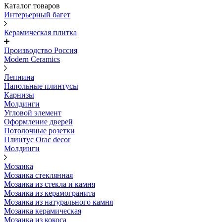
Каталог товаров
Интерьерный багет
Керамическая плитка
Производство Россия
Modern Ceramics
Лепнина
Напольные плинтусы
Карнизы
Молдинги
Угловой элемент
Оформление дверей
Потолочные розетки
Плинтус Orac decor
Молдинги
Мозаика
Мозаика стеклянная
Мозаика из стекла и камня
Мозаика из керамогранита
Мозаика из натурального камня
Мозаика керамическая
Мозаика из кокоса