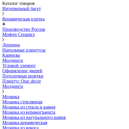
Каталог товаров
Интерьерный багет
Керамическая плитка
Производство Россия
Modern Ceramics
Лепнина
Напольные плинтусы
Карнизы
Молдинги
Угловой элемент
Оформление дверей
Потолочные розетки
Плинтус Orac decor
Молдинги
Мозаика
Мозаика стеклянная
Мозаика из стекла и камня
Мозаика из керамогранита
Мозаика из натурального камня
Мозаика керамическая
Мозаика из кокоса