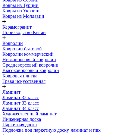
Ковры из Турции
Ковры из Украины
Ковры из Молдавии
Керамогранит
Производство Китай
Ковролин
Ковролин бытовой
Ковролин коммерческий
Низковорсовый ковролин
Средневорсовый ковролин
Высоковорсовый ковролин
Ковровая плитка
Трава искусственная
Ламинат
Ламинат 32 класс
Ламинат 33 класс
Ламинат 34 класс
Художественный ламинат
Инженерная доска
Паркетная доска
Подложка под паркетную доску, ламинат и пвх