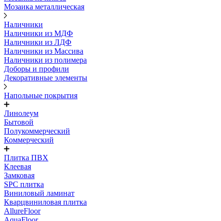
Мозаика металлическая
Наличники
Наличники из МДФ
Наличники из ЛДФ
Наличники из Массива
Наличники из полимера
Доборы и профили
Декоративные элементы
Напольные покрытия
Линолеум
Бытовой
Полукоммерческий
Коммерческий
Плитка ПВХ
Клеевая
Замковая
SPC плитка
Виниловый ламинат
Кварцвиниловая плитка
AllureFloor
AquaFloor