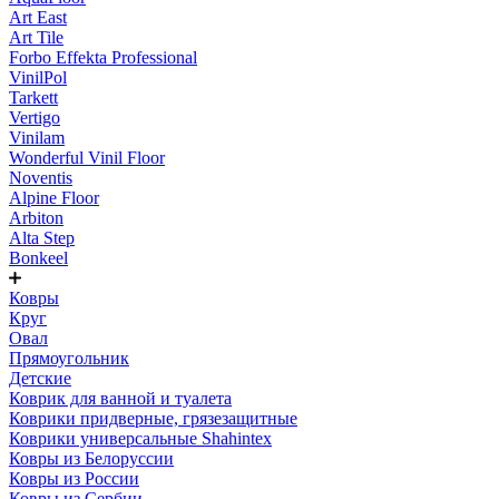
Art East
Art Tile
Forbo Effekta Professional
VinilPol
Tarkett
Vertigo
Vinilam
Wonderful Vinil Floor
Noventis
Alpine Floor
Arbiton
Alta Step
Bonkeel
Ковры
Круг
Овал
Прямоугольник
Детские
Коврик для ванной и туалета
Коврики придверные, грязезащитные
Коврики универсальные Shahintex
Ковры из Белоруссии
Ковры из России
Ковры из Сербии