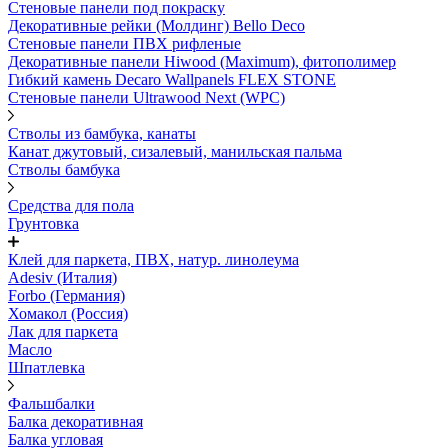
Стеновые панели под покраску
Декоративные рейки (Молдинг) Bello Deco
Стеновые панели ПВХ рифленыe
Декоративные панели Hiwood (Maximum), фитополимер
Гибкий камень Decaro Wallpanels FLEX STONE
Стеновые панели Ultrawood Next (WPC)
Стволы из бамбука, канаты
Канат джутовый, сизалевый, манильская пальма
Стволы бамбука
Средства для пола
Грунтовка
Клей для паркета, ПВХ, натур. линолеума
Adesiv (Италия)
Forbo (Германия)
Хомакол (Россия)
Лак для паркета
Масло
Шпатлевка
Фальшбалки
Балка декоративная
Балка угловая