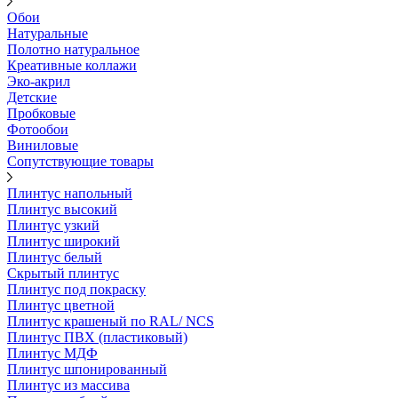
Обои
Натуральные
Полотно натуральное
Креативные коллажи
Эко-акрил
Детские
Пробковые
Фотообои
Виниловые
Сопутствующие товары
Плинтус напольный
Плинтус высокий
Плинтус узкий
Плинтус широкий
Плинтус белый
Скрытый плинтус
Плинтус под покраску
Плинтус цветной
Плинтус крашеный по RAL/ NCS
Плинтус ПВХ (пластиковый)
Плинтус МДФ
Плинтус шпонированный
Плинтус из массива