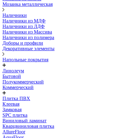
Мозаика металлическая
Наличники
Наличники из МДФ
Наличники из ЛДФ
Наличники из Массива
Наличники из полимера
Доборы и профили
Декоративные элементы
Напольные покрытия
Линолеум
Бытовой
Полукоммерческий
Коммерческий
Плитка ПВХ
Клеевая
Замковая
SPC плитка
Виниловый ламинат
Кварцвиниловая плитка
AllureFloor
AquaFloor