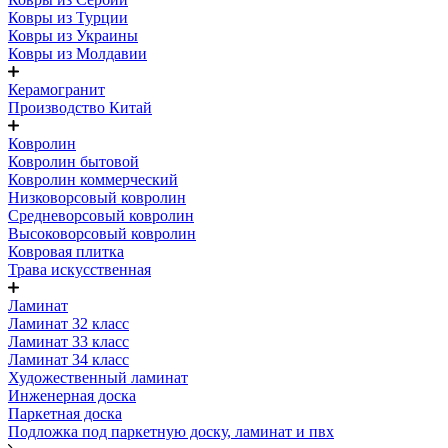
Ковры из Турции
Ковры из Украины
Ковры из Молдавии
Керамогранит
Производство Китай
Ковролин
Ковролин бытовой
Ковролин коммерческий
Низковорсовый ковролин
Средневорсовый ковролин
Высоковорсовый ковролин
Ковровая плитка
Трава искусственная
Ламинат
Ламинат 32 класс
Ламинат 33 класс
Ламинат 34 класс
Художественный ламинат
Инженерная доска
Паркетная доска
Подложка под паркетную доску, ламинат и пвх