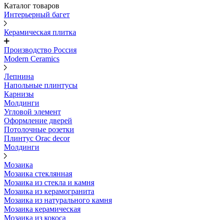
Каталог товаров
Интерьерный багет
Керамическая плитка
Производство Россия
Modern Ceramics
Лепнина
Напольные плинтусы
Карнизы
Молдинги
Угловой элемент
Оформление дверей
Потолочные розетки
Плинтус Orac decor
Молдинги
Мозаика
Мозаика стеклянная
Мозаика из стекла и камня
Мозаика из керамогранита
Мозаика из натурального камня
Мозаика керамическая
Мозаика из кокоса