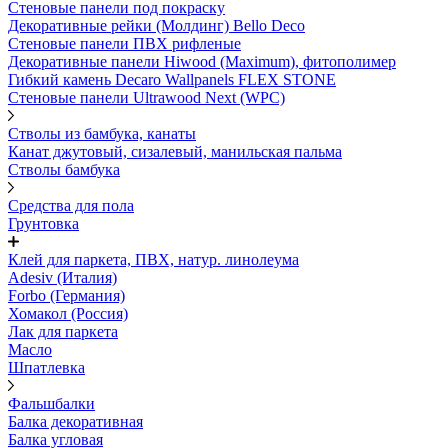
Стеновые панели под покраску
Декоративные рейки (Молдинг) Bello Deco
Стеновые панели ПВХ рифленыe
Декоративные панели Hiwood (Maximum), фитополимер
Гибкий камень Decaro Wallpanels FLEX STONE
Стеновые панели Ultrawood Next (WPC)
Стволы из бамбука, канаты
Канат джутовый, сизалевый, манильская пальма
Стволы бамбука
Средства для пола
Грунтовка
Клей для паркета, ПВХ, натур. линолеума
Adesiv (Италия)
Forbo (Германия)
Хомакол (Россия)
Лак для паркета
Масло
Шпатлевка
Фальшбалки
Балка декоративная
Балка угловая