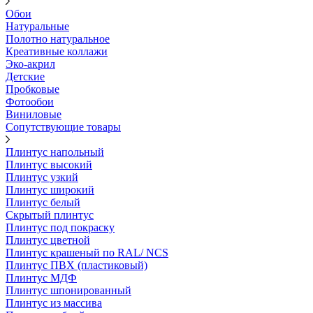
Обои
Натуральные
Полотно натуральное
Креативные коллажи
Эко-акрил
Детские
Пробковые
Фотообои
Виниловые
Сопутствующие товары
Плинтус напольный
Плинтус высокий
Плинтус узкий
Плинтус широкий
Плинтус белый
Скрытый плинтус
Плинтус под покраску
Плинтус цветной
Плинтус крашеный по RAL/ NCS
Плинтус ПВХ (пластиковый)
Плинтус МДФ
Плинтус шпонированный
Плинтус из массива