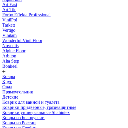
Art East
Art Tile
Forbo Effekta Professional
VinilPol
Tarkett
Vertigo
Vinilam
Wonderful Vinil Floor
Noventis
Alpine Floor
Arbiton
Alta Step
Bonkeel
Ковры
Круг
Овал
Прямоугольник
Детские
Коврик для ванной и туалета
Коврики придверные, грязезащитные
Коврики универсальные Shahintex
Ковры из Белоруссии
Ковры из России
Ковры из Сербии