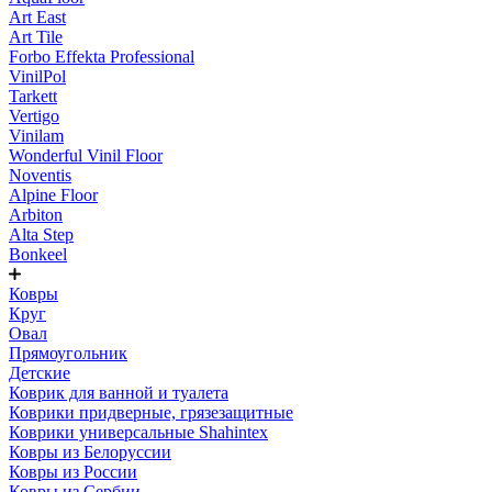
Art East
Art Tile
Forbo Effekta Professional
VinilPol
Tarkett
Vertigo
Vinilam
Wonderful Vinil Floor
Noventis
Alpine Floor
Arbiton
Alta Step
Bonkeel
Ковры
Круг
Овал
Прямоугольник
Детские
Коврик для ванной и туалета
Коврики придверные, грязезащитные
Коврики универсальные Shahintex
Ковры из Белоруссии
Ковры из России
Ковры из Сербии