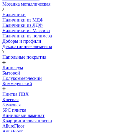
Мозаика металлическая
Наличники
Наличники из МДФ
Наличники из ЛДФ
Наличники из Массива
Наличники из полимера
Доборы и профили
Декоративные элементы
Напольные покрытия
Линолеум
Бытовой
Полукоммерческий
Коммерческий
Плитка ПВХ
Клеевая
Замковая
SPC плитка
Виниловый ламинат
Кварцвиниловая плитка
AllureFloor
AquaFloor