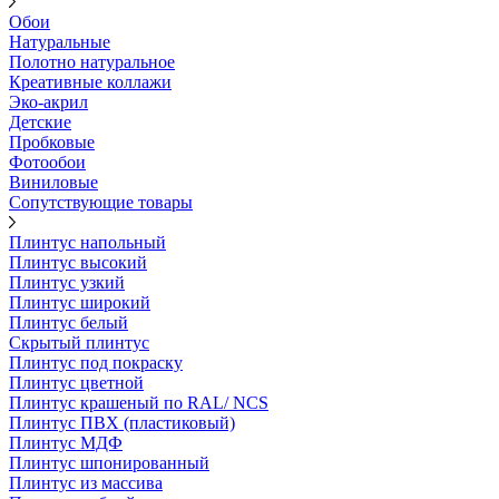
Обои
Натуральные
Полотно натуральное
Креативные коллажи
Эко-акрил
Детские
Пробковые
Фотообои
Виниловые
Сопутствующие товары
Плинтус напольный
Плинтус высокий
Плинтус узкий
Плинтус широкий
Плинтус белый
Скрытый плинтус
Плинтус под покраску
Плинтус цветной
Плинтус крашеный по RAL/ NCS
Плинтус ПВХ (пластиковый)
Плинтус МДФ
Плинтус шпонированный
Плинтус из массива