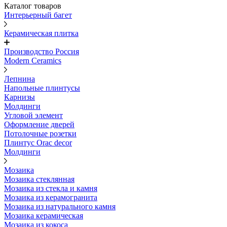
Каталог товаров
Интерьерный багет
Керамическая плитка
Производство Россия
Modern Ceramics
Лепнина
Напольные плинтусы
Карнизы
Молдинги
Угловой элемент
Оформление дверей
Потолочные розетки
Плинтус Orac decor
Молдинги
Мозаика
Мозаика стеклянная
Мозаика из стекла и камня
Мозаика из керамогранита
Мозаика из натурального камня
Мозаика керамическая
Мозаика из кокоса