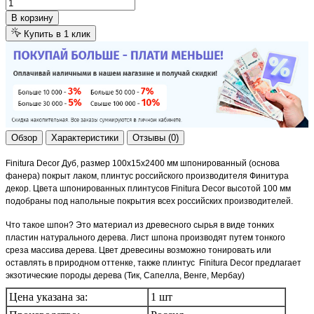
В корзину
Купить в 1 клик
Обзор
Характеристики
Отзывы (0)
Finitura Decor
Дуб, размер 100х15х2400 мм шпонированный (основа
фанера) покрыт лаком, плинтус российского производителя Финитура
декор. Цвета шпонированных плинтусов
Finitura Decor
высотой 100 мм
подобраны под напольные покрытия всех российских производителей.
Что такое шпон? Это материал из древесного сырья в виде тонких
пластин натурального дерева. Лист шпона производят путем тонкого
среза массива дерева. Цвет древесины возможно тонировать или
оставлять в природном оттенке, также плинтус
Finitura Decor
предлагает
экзотические породы дерева (Тик, Сапелла, Венге, Мербау)
Цена указана за:
1 шт