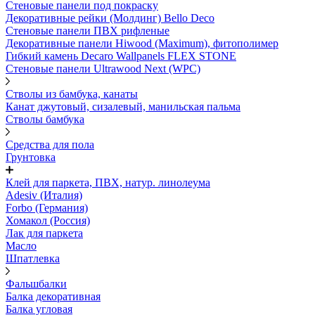
Стеновые панели под покраску
Декоративные рейки (Молдинг) Bello Deco
Стеновые панели ПВХ рифленыe
Декоративные панели Hiwood (Maximum), фитополимер
Гибкий камень Decaro Wallpanels FLEX STONE
Стеновые панели Ultrawood Next (WPC)
Стволы из бамбука, канаты
Канат джутовый, сизалевый, манильская пальма
Стволы бамбука
Средства для пола
Грунтовка
Клей для паркета, ПВХ, натур. линолеума
Adesiv (Италия)
Forbo (Германия)
Хомакол (Россия)
Лак для паркета
Масло
Шпатлевка
Фальшбалки
Балка декоративная
Балка угловая