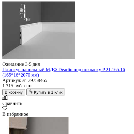
Ожидание 3-5 дня
Плинтус напольный МДФ Deartio под покраску P 21.165.16
(165*16*2070 мм)
Артикул: sn-39758465
1 315 руб.
/ шт.
В корзину
Купить в 1 клик
Сравнить
В избранное