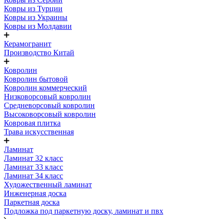
Ковры из Турции
Ковры из Украины
Ковры из Молдавии
Керамогранит
Производство Китай
Ковролин
Ковролин бытовой
Ковролин коммерческий
Низковорсовый ковролин
Средневорсовый ковролин
Высоковорсовый ковролин
Ковровая плитка
Трава искусственная
Ламинат
Ламинат 32 класс
Ламинат 33 класс
Ламинат 34 класс
Художественный ламинат
Инженерная доска
Паркетная доска
Подложка под паркетную доску, ламинат и пвх