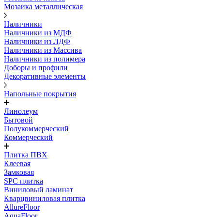
Мозаика металлическая
Наличники
Наличники из МДФ
Наличники из ЛДФ
Наличники из Массива
Наличники из полимера
Доборы и профили
Декоративные элементы
Напольные покрытия
Линолеум
Бытовой
Полукоммерческий
Коммерческий
Плитка ПВХ
Клеевая
Замковая
SPC плитка
Виниловый ламинат
Кварцвиниловая плитка
AllureFloor
AquaFloor