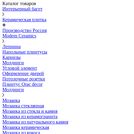
Каталог товаров
Интерьерный багет
Керамическая плитка
Производство Россия
Modern Ceramics
Лепнина
Напольные плинтусы
Карнизы
Молдинги
Угловой элемент
Оформление дверей
Потолочные розетки
Плинтус Orac decor
Молдинги
Мозаика
Мозаика стеклянная
Мозаика из стекла и камня
Мозаика из керамогранита
Мозаика из натурального камня
Мозаика керамическая
Мозаика из кокоса