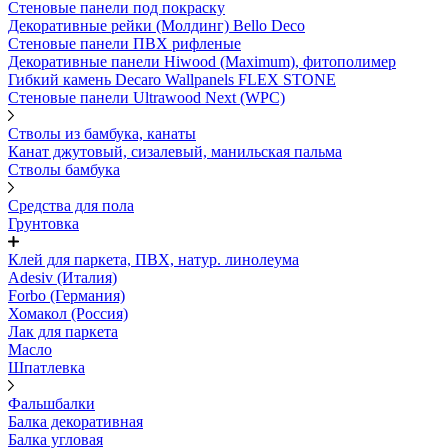
Стеновые панели под покраску
Декоративные рейки (Молдинг) Bello Deco
Стеновые панели ПВХ рифленыe
Декоративные панели Hiwood (Maximum), фитополимер
Гибкий камень Decaro Wallpanels FLEX STONE
Стеновые панели Ultrawood Next (WPC)
Стволы из бамбука, канаты
Канат джутовый, сизалевый, манильская пальма
Стволы бамбука
Средства для пола
Грунтовка
Клей для паркета, ПВХ, натур. линолеума
Adesiv (Италия)
Forbo (Германия)
Хомакол (Россия)
Лак для паркета
Масло
Шпатлевка
Фальшбалки
Балка декоративная
Балка угловая