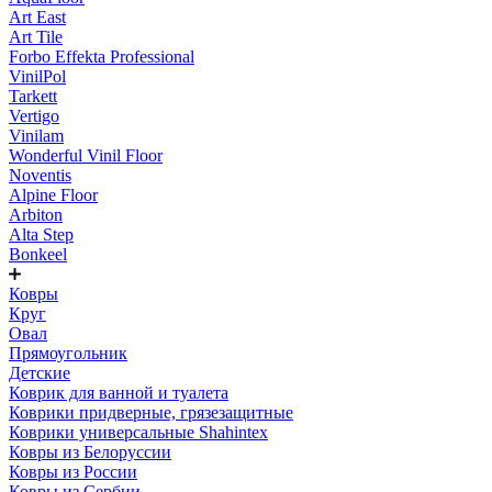
Art East
Art Tile
Forbo Effekta Professional
VinilPol
Tarkett
Vertigo
Vinilam
Wonderful Vinil Floor
Noventis
Alpine Floor
Arbiton
Alta Step
Bonkeel
Ковры
Круг
Овал
Прямоугольник
Детские
Коврик для ванной и туалета
Коврики придверные, грязезащитные
Коврики универсальные Shahintex
Ковры из Белоруссии
Ковры из России
Ковры из Сербии