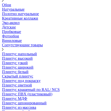
Обои
Натуральные
Полотно натуральное
Креативные коллажи
Эко-акрил
Детские
Пробковые
Фотообои
Виниловые
Сопутствующие товары
Плинтус напольный
Плинтус высокий
Плинтус узкий
Плинтус широкий
Плинтус белый
Скрытый плинтус
Плинтус под покраску
Плинтус цветной
Плинтус крашеный по RAL/ NCS
Плинтус ПВХ (пластиковый)
Плинтус МДФ
Плинтус шпонированный
Плинтус из массива