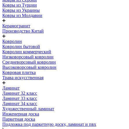
Ковры из Турции
Ковры из Украины
Ковры из Молдавии
Керамогранит
Производство Китай
Ковролин
Ковролин бытовой
Ковролин коммерческий
Низковорсовый ковролин
Средневорсовый ковролин
Высоковорсовый ковролин
Ковровая плитка
Трава искусственная
Ламинат
Ламинат 32 класс
Ламинат 33 класс
Ламинат 34 класс
Художественный ламинат
Инженерная доска
Паркетная доска
Подложка под паркетную доску, ламинат и пвх