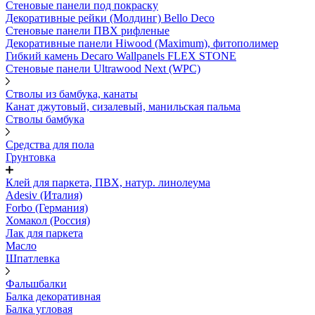
Стеновые панели под покраску
Декоративные рейки (Молдинг) Bello Deco
Стеновые панели ПВХ рифленыe
Декоративные панели Hiwood (Maximum), фитополимер
Гибкий камень Decaro Wallpanels FLEX STONE
Стеновые панели Ultrawood Next (WPC)
Стволы из бамбука, канаты
Канат джутовый, сизалевый, манильская пальма
Стволы бамбука
Средства для пола
Грунтовка
Клей для паркета, ПВХ, натур. линолеума
Adesiv (Италия)
Forbo (Германия)
Хомакол (Россия)
Лак для паркета
Масло
Шпатлевка
Фальшбалки
Балка декоративная
Балка угловая