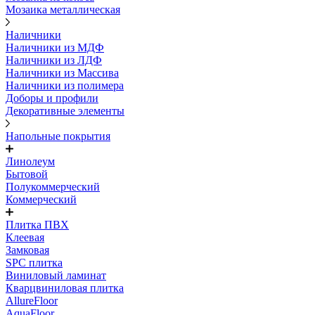
Мозаика металлическая
Наличники
Наличники из МДФ
Наличники из ЛДФ
Наличники из Массива
Наличники из полимера
Доборы и профили
Декоративные элементы
Напольные покрытия
Линолеум
Бытовой
Полукоммерческий
Коммерческий
Плитка ПВХ
Клеевая
Замковая
SPC плитка
Виниловый ламинат
Кварцвиниловая плитка
AllureFloor
AquaFloor