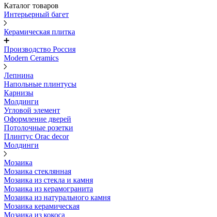
Каталог товаров
Интерьерный багет
Керамическая плитка
Производство Россия
Modern Ceramics
Лепнина
Напольные плинтусы
Карнизы
Молдинги
Угловой элемент
Оформление дверей
Потолочные розетки
Плинтус Orac decor
Молдинги
Мозаика
Мозаика стеклянная
Мозаика из стекла и камня
Мозаика из керамогранита
Мозаика из натурального камня
Мозаика керамическая
Мозаика из кокоса