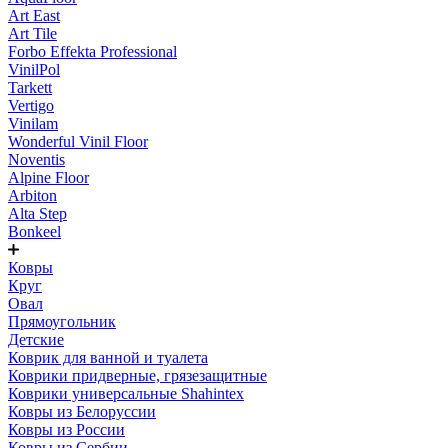
Art East
Art Tile
Forbo Effekta Professional
VinilPol
Tarkett
Vertigo
Vinilam
Wonderful Vinil Floor
Noventis
Alpine Floor
Arbiton
Alta Step
Bonkeel
Ковры
Круг
Овал
Прямоугольник
Детские
Коврик для ванной и туалета
Коврики придверные, грязезащитные
Коврики универсальные Shahintex
Ковры из Белоруссии
Ковры из России
Ковры из Сербии