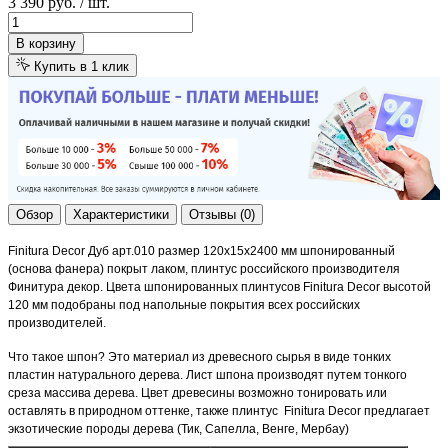
3 390 руб.
/ шт.
В корзину
Купить в 1 клик
Обзор
Характеристики
Отзывы (0)
Finitura Decor
Дуб арт.010 размер 120х15х2400 мм шпонированный
(основа фанера) покрыт лаком, плинтус российского производителя
Финитура декор. Цвета шпонированных плинтусов
Finitura Decor
высотой
120 мм подобраны под напольные покрытия всех российских
производителей.
Что такое шпон? Это материал из древесного сырья в виде тонких
пластин натурального дерева. Лист шпона производят путем тонкого
среза массива дерева. Цвет древесины возможно тонировать или
оставлять в природном оттенке, также плинтус
Finitura Decor
предлагает
экзотические породы дерева (Тик, Сапелла, Венге, Мербау)