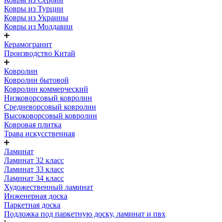
Ковры из Турции
Ковры из Украины
Ковры из Молдавии
Керамогранит
Производство Китай
Ковролин
Ковролин бытовой
Ковролин коммерческий
Низковорсовый ковролин
Средневорсовый ковролин
Высоковорсовый ковролин
Ковровая плитка
Трава искусственная
Ламинат
Ламинат 32 класс
Ламинат 33 класс
Ламинат 34 класс
Художественный ламинат
Инженерная доска
Паркетная доска
Подложка под паркетную доску, ламинат и пвх