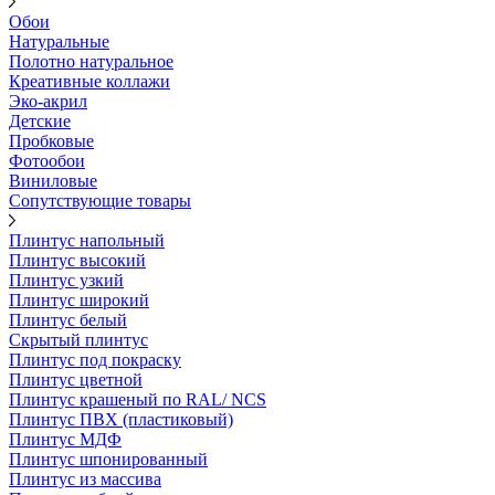
Обои
Натуральные
Полотно натуральное
Креативные коллажи
Эко-акрил
Детские
Пробковые
Фотообои
Виниловые
Сопутствующие товары
Плинтус напольный
Плинтус высокий
Плинтус узкий
Плинтус широкий
Плинтус белый
Скрытый плинтус
Плинтус под покраску
Плинтус цветной
Плинтус крашеный по RAL/ NCS
Плинтус ПВХ (пластиковый)
Плинтус МДФ
Плинтус шпонированный
Плинтус из массива